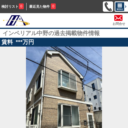
0
0
検討リスト
最近見た物件
お問合せ
インペリアル中野の過去掲載物件情報
賃料
***
万円