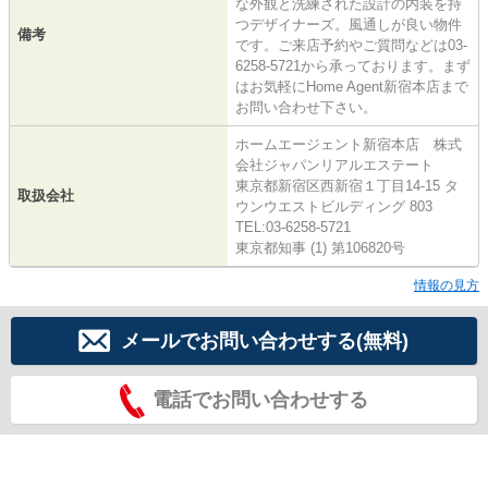
な外観と洗練された設計の内装を持
つデザイナーズ。風通しが良い物件
備考
です。ご来店予約やご質問などは03-
6258-5721から承っております。まず
はお気軽にHome Agent新宿本店まで
お問い合わせ下さい。
ホームエージェント新宿本店 株式
会社ジャパンリアルエステート
東京都新宿区西新宿１丁目14-15 タ
取扱会社
ウンウエストビルディング 803
TEL:03-6258-5721
東京都知事 (1) 第106820号
情報の見方
メールでお問い合わせする(無料)
電話でお問い合わせする