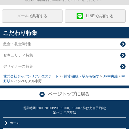
メールで共有する
LINEで共有する
こだわり特集
敷金・礼金0特集
セキュリティ特集
デザイナーズ特集
株式会社ジャパンリアルエステート
>
(賃貸)路線・駅から探す
>
JR中央線
>
中
野駅
>
インペリアル中野
ページトップに戻る
営業時間:9:00~20:00(9:00~10:00、18:00以降は完全予約制)
定休日:年末年始
ホーム