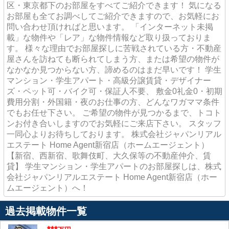
区・東京都下のお部屋をすべてご紹介できます！ 気になる
お部屋も全てお調べしてご紹介できますので、お気軽にお
問い合わせ頂ければと思います。 「インターネット未掲
載」な物件や「レア」な物件情報など取り扱っておりま
す。 様々な理由でお部屋探しに苦戦されている方・不動産
屋さんを訪ねても断られてしまう方、または希望の物件が
なかなか見つからない方、諦めるのはまだ早いです！ 学生
マンション・学生アパート・高級分譲賃貸・デザイナー
ズ・ペット可・バイク可・保証人不要、 敷金0礼金0・初期
費用分割・外国籍・夜のお仕事の方、どんなワガママ条件
でもお任せ下さい。 ご希望の物件が見つかるまで、トコト
ンお付き合いしますのでお気軽にご来店下さい。 スタッフ
一同心よりお待ちしております。 株式会社ジャパンリアル
エステート Home Agent新宿店（ホームエージェント）
【新宿、西新宿、歌舞伎町、大久保等の不動産仲介、賃
貸】 学生マンション・学生アパートのお部屋探しは、株式
会社ジャパンリアルエステート Home Agent新宿店（ホー
ムエージェント）へ！
過去掲載物件一覧