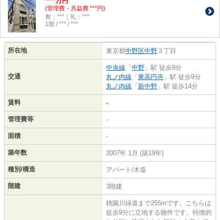
***
万円
(管理費・共益費 ***円)
敷：***｜礼：***
1階 / *** / ***
所在地
東京都
中野区
中野
３丁目
中央線
「
中野
」駅 徒歩9分
交通
丸ノ内線
「
東高円寺
」駅 徒歩9分
丸ノ内線
「
新中野
」駅 徒歩14分
賃料
-
管理費等
-
面積
-
築年数
2007年 1月 (築19年)
種別/構造
アパート/木造
階建
3階建
桃園川緑道まで255mです。こちらは
徒歩9分に立地する物件です。特徴的