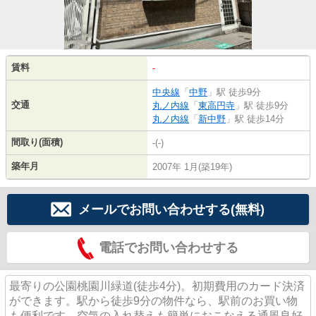
賃料
-
中央線
「
中野
」駅 徒歩9分
交通
丸ノ内線
「
東高円寺
」駅 徒歩9分
丸ノ内線
「
新中野
」駅 徒歩14分
間取り(面積)
-(-)
築年月
2007年 1月(築19年)
メールでお問い合わせする(無料)
電話でお問い合わせする
最寄りの公園桃園川緑道(徒歩4分)。初期費用のカード決済
ができます。駅から徒歩9分の物件なら、駅前のお買い物
も便利です。空気の入れ替えも簡単におこなえる通風良好