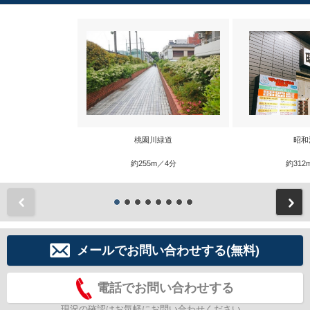
桃園川緑道
昭和
約255m／4分
約312
前
メールでお問い合わせする(無料)
電話でお問い合わせする
現況の確認はお気軽にお問い合わせください。