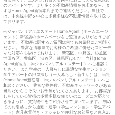
のアパートです。より多くの不動産情報をお求めなら、ま
ずはHome Agent新宿本店までご連絡ください。当社で
は、中央線中野を中心に多種多様な不動産情報を取り扱っ
ております。
㈱ジャパンリアルエステートHome Agent（ホームエージ
ェント）新宿店のホームページをご覧頂きありがとうござ
います。 不動産に関するご質問は何でもお気軽にご相談く
ださい。 豊富な情報量でお客様のご希望に併せたスピーデ
ィな対応を心掛けております。 新宿区、中野区、杉並区、
世田谷区、豊島区、渋谷区、練馬区はぜひ、当社(Home
Agent新宿店 ㈱ジャパンリアルエステート）へご相談く
ださい。 また学生の一人暮らしに最適な学生マンション・
学生アパートの部屋探し（一人暮らし・新生活）は、当社
(Home Agent新宿店 ㈱ジャパンリアルエステート）へご
相談ください。 豊富な物件数、不動産ネットワークがある
当店だからこそ良いお部屋がたくさんあります。 お部屋探
しをしている皆様の多種多様な住まいのニーズにお応えで
きるように、賃貸物件をご紹介させて頂いています。 初め
てのお引越しから通勤・通学（学生マンション・学生アパ
ート）家具家電付き・オシャレで便利なお部屋など東京23