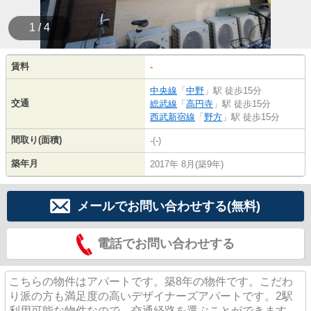
1 / 4
賃料
-
中央線
「
中野
」駅 徒歩15分
交通
総武線
「
高円寺
」駅 徒歩15分
西武新宿線
「
野方
」駅 徒歩15分
間取り(面積)
-(-)
築年月
2017年 8月(築9年)
メールでお問い合わせする(無料)
電話でお問い合わせする
こちらの物件はアパートです。築8年の物件です。こだわ
り派の方も満足度の高いデザイナーズアパートです。2駅
利用可能な物件なので、交通経路を選ぶことができます。