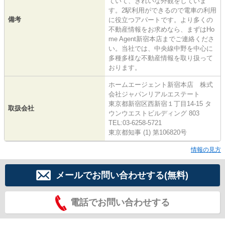
ていて、きれいな外観をしていま
す。2駅利用ができるので電車の利用
備考
に役立つアパートです。より多くの
不動産情報をお求めなら、まずはHo
me Agent新宿本店までご連絡くださ
い。当社では、中央線中野を中心に
多種多様な不動産情報を取り扱って
おります。
ホームエージェント新宿本店 株式
会社ジャパンリアルエステート
東京都新宿区西新宿１丁目14-15 タ
取扱会社
ウンウエストビルディング 803
TEL:03-6258-5721
東京都知事 (1) 第106820号
情報の見方
メールでお問い合わせする(無料)
電話でお問い合わせする