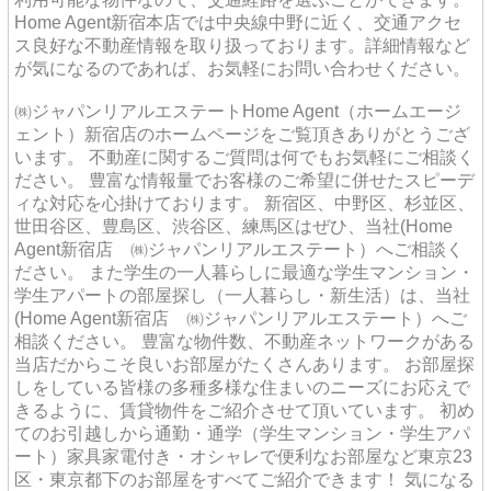
Home Agent新宿本店では中央線中野に近く、交通アクセ
ス良好な不動産情報を取り扱っております。詳細情報など
が気になるのであれば、お気軽にお問い合わせください。
㈱ジャパンリアルエステートHome Agent（ホームエージ
ェント）新宿店のホームページをご覧頂きありがとうござ
います。 不動産に関するご質問は何でもお気軽にご相談く
ださい。 豊富な情報量でお客様のご希望に併せたスピーデ
ィな対応を心掛けております。 新宿区、中野区、杉並区、
世田谷区、豊島区、渋谷区、練馬区はぜひ、当社(Home
Agent新宿店 ㈱ジャパンリアルエステート）へご相談く
ださい。 また学生の一人暮らしに最適な学生マンション・
学生アパートの部屋探し（一人暮らし・新生活）は、当社
(Home Agent新宿店 ㈱ジャパンリアルエステート）へご
相談ください。 豊富な物件数、不動産ネットワークがある
当店だからこそ良いお部屋がたくさんあります。 お部屋探
しをしている皆様の多種多様な住まいのニーズにお応えで
きるように、賃貸物件をご紹介させて頂いています。 初め
てのお引越しから通勤・通学（学生マンション・学生アパ
ート）家具家電付き・オシャレで便利なお部屋など東京23
区・東京都下のお部屋をすべてご紹介できます！ 気になる