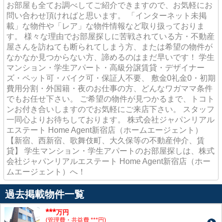
お部屋も全てお調べしてご紹介できますので、お気軽にお
問い合わせ頂ければと思います。 「インターネット未掲
載」な物件や「レア」な物件情報など取り扱っておりま
す。 様々な理由でお部屋探しに苦戦されている方・不動産
屋さんを訪ねても断られてしまう方、または希望の物件が
なかなか見つからない方、諦めるのはまだ早いです！ 学生
マンション・学生アパート・高級分譲賃貸・デザイナー
ズ・ペット可・バイク可・保証人不要、 敷金0礼金0・初期
費用分割・外国籍・夜のお仕事の方、どんなワガママ条件
でもお任せ下さい。 ご希望の物件が見つかるまで、トコト
ンお付き合いしますのでお気軽にご来店下さい。 スタッフ
一同心よりお待ちしております。 株式会社ジャパンリアル
エステート Home Agent新宿店（ホームエージェント）
【新宿、西新宿、歌舞伎町、大久保等の不動産仲介、賃
貸】 学生マンション・学生アパートのお部屋探しは、株式
会社ジャパンリアルエステート Home Agent新宿店（ホー
ムエージェント）へ！
過去掲載物件一覧
***
万円
(管理費・共益費 ***円)