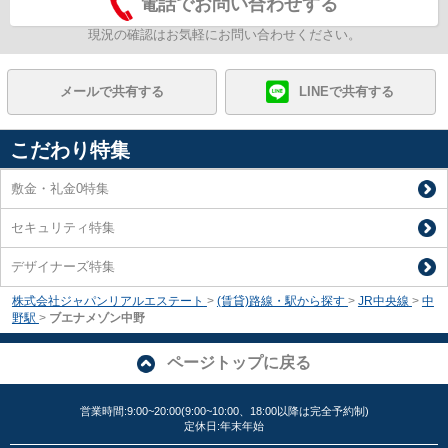
電話でお問い合わせする
現況の確認はお気軽にお問い合わせください。
メールで共有する
LINEで共有する
こだわり特集
敷金・礼金0特集
セキュリティ特集
デザイナーズ特集
株式会社ジャパンリアルエステート
>
(賃貸)路線・駅から探す
>
JR中央線
>
中
野駅
>
ブエナメゾン中野
ページトップに戻る
営業時間:9:00~20:00(9:00~10:00、18:00以降は完全予約制)
定休日:年末年始