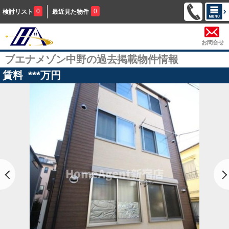
0
0
検討リスト
最近見た物件
お問合せ
ブエナメゾン中野の過去掲載物件情報
賃料
***
万円