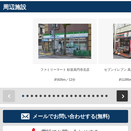
周辺施設
ファミリーマート 杉並高円寺北店
セブンイレブン 
約926m／12分
約1285
前
メールでお問い合わせする(無料)