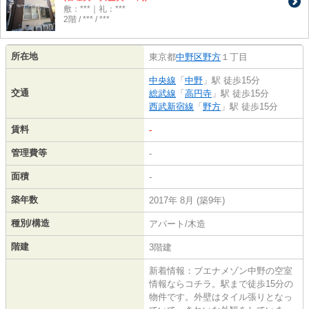
敷：***｜礼：***
2階 / *** / ***
所在地
東京都
中野区
野方
１丁目
中央線
「
中野
」駅 徒歩15分
交通
総武線
「
高円寺
」駅 徒歩15分
西武新宿線
「
野方
」駅 徒歩15分
賃料
-
管理費等
-
面積
-
築年数
2017年 8月 (築9年)
種別/構造
アパート/木造
階建
3階建
新着情報：ブエナメゾン中野の空室
情報ならコチラ。駅まで徒歩15分の
物件です。外壁はタイル張りとなっ