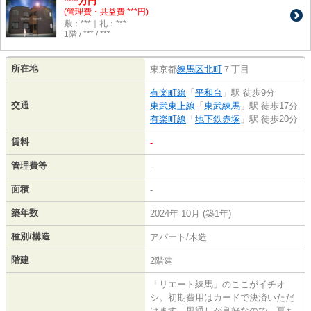
***
万円
(管理費・共益費 ***円)
敷：***｜礼：***
1階 / *** / ***
所在地
東京都
練馬区
北町
７丁目
有楽町線
「
平和台
」駅 徒歩9分
交通
東武東上線
「
東武練馬
」駅 徒歩17分
有楽町線
「
地下鉄赤塚
」駅 徒歩20分
賃料
-
管理費等
-
面積
-
築年数
2024年 10月 (築1年)
種別/構造
アパート/木造
階建
2階建
「リエート練馬」のここがイチオ
シ。初期費用はカードで決済いただ
けます。風通しが良好なので、夏も