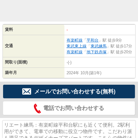
賃料
-
有楽町線
「
平和台
」駅 徒歩9分
交通
東武東上線
「
東武練馬
」駅 徒歩17分
有楽町線
「
地下鉄赤塚
」駅 徒歩20分
間取り(面積)
-(-)
築年月
2024年 10月(築1年)
メールでお問い合わせする(無料)
電話でお問い合わせする
リエート練馬：有楽町線平和台駅にも近くて便利。2駅利
用ができて、電車での移動に役立つ物件です。こだわり派
も満足できるデザイナーズアパートです。こちらの物件は