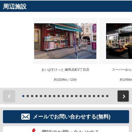
周辺施設
まいばすけっと 練馬北町2丁目店
スーパーみら
約1034m／13分
約1456
前
メールでお問い合わせする(無料)