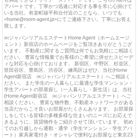
アパートです。丁寧かつ迅速に対応する事を常に心掛けて
いる当社。有楽町線平和台付近のことなら、いつでも
<home@room-agent.jp>にてご連絡下さい。丁寧にお答え
致します。
㈱ジャパンリアルエステートHome Agent（ホームエージ
ェント）新宿店のホームページをご覧頂きありがとうござ
います。 不動産に関するご質問は何でもお気軽にご相談く
ださい。 豊富な情報量でお客様のご希望に併せたスピーデ
ィな対応を心掛けております。 新宿区、中野区、杉並区、
世田谷区、豊島区、渋谷区、練馬区はぜひ、当社(Home
Agent新宿店 ㈱ジャパンリアルエステート）へご相談く
ださい。 また学生の一人暮らしに最適な学生マンション・
学生アパートの部屋探し（一人暮らし・新生活）は、当社
(Home Agent新宿店 ㈱ジャパンリアルエステート）へご
相談ください。 豊富な物件数、不動産ネットワークがある
当店だからこそ良いお部屋がたくさんあります。 お部屋探
しをしている皆様の多種多様な住まいのニーズにお応えで
きるように、賃貸物件をご紹介させて頂いています。 初め
てのお引越しから通勤・通学（学生マンション・学生アパ
ート）家具家電付き・オシャレで便利なお部屋など東京23