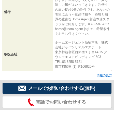
涼しい風がはいってきます。利便性
の高い徒歩9分の物件です。あなたの
備考
希望に合う不動産情報を、経験と知
識の豊富なHome Agent新宿本店スタ
ッフがご紹介します。03-6258-5721/
home@room-agent.jpまでご希望条件
をお申し付けください。
ホームエージェント新宿本店 株式
会社ジャパンリアルエステート
東京都新宿区西新宿１丁目14-15 タ
取扱会社
ウンウエストビルディング 803
TEL:03-6258-5721
東京都知事 (1) 第106820号
情報の見方
メールでお問い合わせする(無料)
電話でお問い合わせする