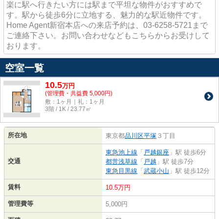
楽に駅へ行きたい方には駅まで平坦な物件がおすすめで
す。駅から徒歩6分に立地する、魅力的な駅近物件です。
Home Agent新宿本店への来店予約は、03-6258-5721まで
ご連絡下さい。お問い合わせなどもこちらからお受けして
おります。
空室一覧
10.5
万
円
(管理費・共益費 5,000円)
敷：1ヶ月｜礼：1ヶ月
3階 / 1K / 23.77㎡
所在地
東京都
品川区
平塚
３丁目
東急池上線
「
戸越銀座
」駅 徒歩6分
交通
都営浅草線
「
戸越
」駅 徒歩7分
東急目黒線
「
武蔵小山
」駅 徒歩12分
賃料
10.5万円
管理費等
5,000円