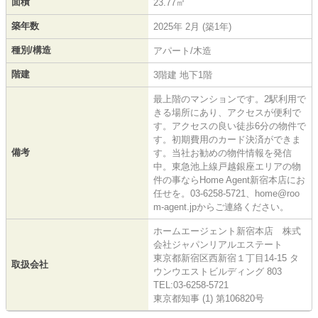
面積
23.77㎡
築年数
2025年 2月 (築1年)
種別/構造
アパート/木造
階建
3階建 地下1階
最上階のマンションです。2駅利用で
きる場所にあり、アクセスが便利で
す。アクセスの良い徒歩6分の物件で
す。初期費用のカード決済ができま
備考
す。当社お勧めの物件情報を発信
中。東急池上線戸越銀座エリアの物
件の事ならHome Agent新宿本店にお
任せを。03-6258-5721、home@roo
m-agent.jpからご連絡ください。
ホームエージェント新宿本店 株式
会社ジャパンリアルエステート
東京都新宿区西新宿１丁目14-15 タ
取扱会社
ウンウエストビルディング 803
TEL:03-6258-5721
東京都知事 (1) 第106820号