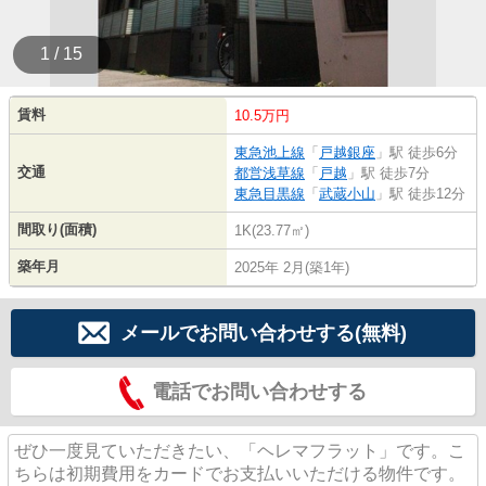
1 / 15
賃料
10.5万円
東急池上線
「
戸越銀座
」駅 徒歩6分
交通
都営浅草線
「
戸越
」駅 徒歩7分
東急目黒線
「
武蔵小山
」駅 徒歩12分
間取り(面積)
1K(23.77㎡)
築年月
2025年 2月(築1年)
メールでお問い合わせする(無料)
電話でお問い合わせする
ぜひ一度見ていただきたい、「ヘレマフラット」です。こ
ちらは初期費用をカードでお支払いいただける物件です。