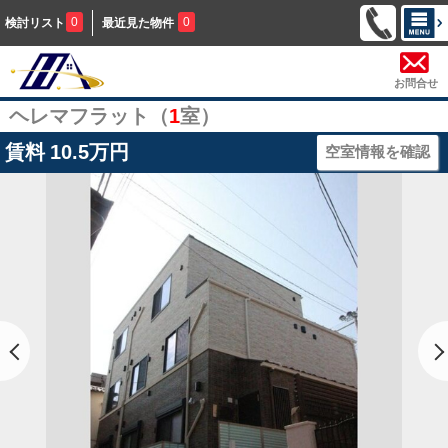
0
0
検討リスト
最近見た物件
お問合せ
ヘレマフラット（
1
室）
賃料
10.5万円
空室情報を確認