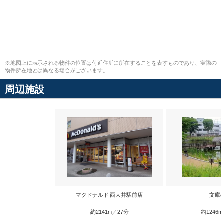
※地図上に表示される物件の位置は付近住所に所在することを表すものであり、実際の
物件所在地とは異なる場合がございます。
周辺施設
マクドナルド 西大井駅前店
文庫
約2141m／27分
約1246