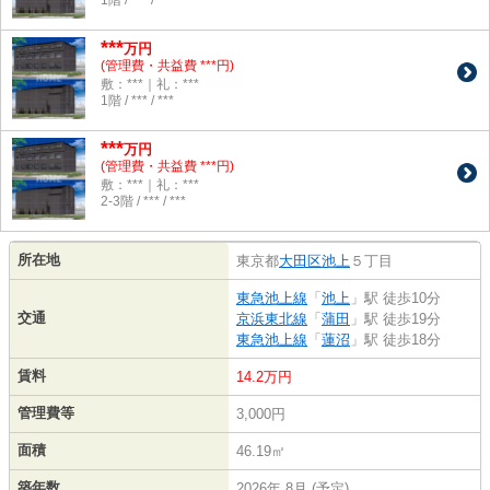
1階 / *** / ***
***
万円
(管理費・共益費 ***円)
敷：***｜礼：***
1階 / *** / ***
***
万円
(管理費・共益費 ***円)
敷：***｜礼：***
2-3階 / *** / ***
所在地
東京都
大田区
池上
５丁目
東急池上線
「
池上
」駅 徒歩10分
交通
京浜東北線
「
蒲田
」駅 徒歩19分
東急池上線
「
蓮沼
」駅 徒歩18分
賃料
14.2万円
管理費等
3,000円
面積
46.19㎡
築年数
2026年 8月 (予定)