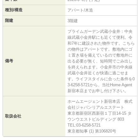
種別/構造
アパート/木造
階建
3階建
プライムガーデン武蔵小金井：中央
線武蔵小金井駅にも近くて便利。令
和7年に建設された物件です。こちら
の物件はアパートです。敷地内にゴ
ミ置き場を備えているので敷地外に
備考
出る必要が無く、短時間でごみ出し
を終えられます。小金井市の中央線
武蔵小金井近くが快適に過ごせま
す。ライフスタイルに合った条件を0
3-6258-5721から、当社Home Agent
新宿本店までお申し付け下さい。
ホームエージェント新宿本店 株式
会社ジャパンリアルエステート
東京都新宿区西新宿１丁目14-15 タ
取扱会社
ウンウエストビルディング 803
TEL:03-6258-5721
東京都知事 (1) 第106820号