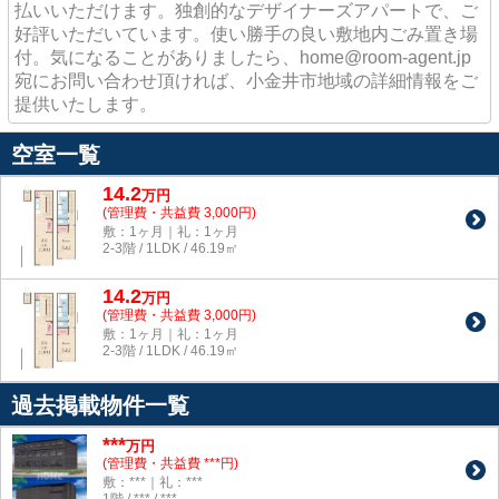
払いいただけます。独創的なデザイナーズアパートで、ご
好評いただいています。使い勝手の良い敷地内ごみ置き場
付。気になることがありましたら、home@room-agent.jp
宛にお問い合わせ頂ければ、小金井市地域の詳細情報をご
提供いたします。
空室一覧
14.2
万
円
(管理費・共益費 3,000円)
敷：1ヶ月｜礼：1ヶ月
2-3階 / 1LDK / 46.19㎡
14.2
万
円
(管理費・共益費 3,000円)
敷：1ヶ月｜礼：1ヶ月
2-3階 / 1LDK / 46.19㎡
過去掲載物件一覧
***
万円
(管理費・共益費 ***円)
敷：***｜礼：***