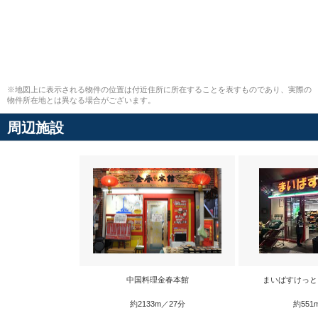
※地図上に表示される物件の位置は付近住所に所在することを表すものであり、実際の
物件所在地とは異なる場合がございます。
周辺施設
中国料理金春本館
まいばすけっと
約2133m／27分
約551