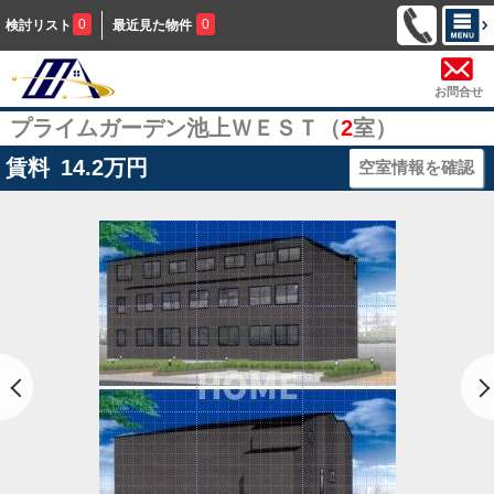
0
0
検討リスト
最近見た物件
お問合せ
プライムガーデン池上ＷＥＳＴ（
2
室）
賃料
14.2
万円
空室情報を確認