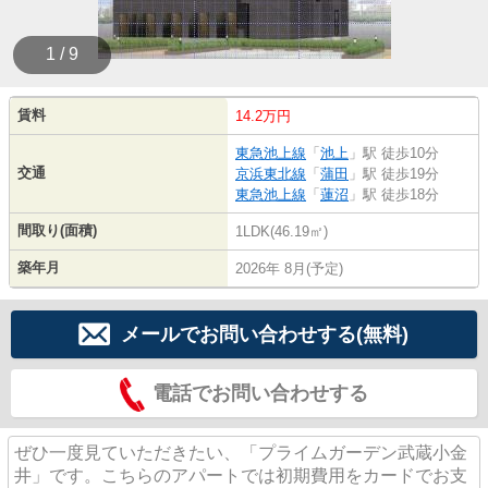
1 / 9
賃料
14.2万円
東急池上線
「
池上
」駅 徒歩10分
交通
京浜東北線
「
蒲田
」駅 徒歩19分
東急池上線
「
蓮沼
」駅 徒歩18分
間取り(面積)
1LDK(46.19㎡)
築年月
2026年 8月(予定)
メールでお問い合わせする(無料)
電話でお問い合わせする
ぜひ一度見ていただきたい、「プライムガーデン武蔵小金
井」です。こちらのアパートでは初期費用をカードでお支