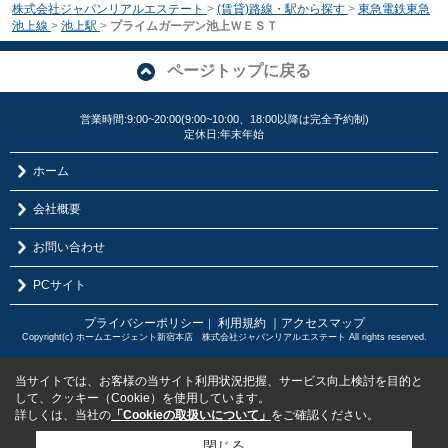
株式会社ジャパンリアルエステート
>
(賃貸)路線・駅から探す
>
東急電鉄東急
池上線
>
池上駅
>
プライムガーデン池上ＷＥＳＴ
ページトップに戻る
営業時間:9:00~20:00(9:00~10:00、18:00以降は完全予約制)
定休日:年末年始
ホーム
会社概要
お問い合わせ
PCサイト
プライバシーポリシー
利用規約
｜アクセスマップ
｜
Copyright(c) ホームエージェント新宿本店 株式会社ジャパンリアルエステート All rights reserved.
当サイトでは、お客様の当サイト利用状況把握、サービス向上検討を目的と
して、クッキー（Cookie）を使用しています。
詳しくは、当社の
「Cookieの取扱いについて」
をご確認ください。
閉じる