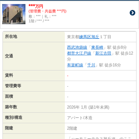
***
万円
(管理費・共益費 ***円)
敷：***｜礼：***
1階 / *** / ***
所在地
東京都
練馬区
旭丘
１丁目
西武池袋線
「
東長崎
」駅 徒歩8分
都営大江戸線
「
新江古田
」駅 徒歩12
交通
分
有楽町線
「
千川
」駅 徒歩16分
賃料
-
管理費等
-
面積
-
築年数
2026年 1月 (築1年未満)
種別/構造
アパート/木造
階建
2階建
「ハーモニーテラス旭丘Ⅶ」のここ