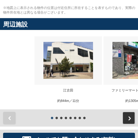
※地図上に表示される物件の位置は付近住所に所在することを表すものであり、実際の
物件所在地とは異なる場合がございます。
周辺施設
江古田
ファミリーマート
約844m／11分
約1305
前