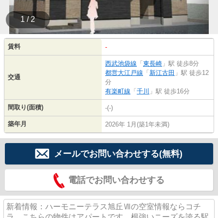
1 / 2
賃料
-
西武池袋線
「
東長崎
」駅 徒歩8分
都営大江戸線
「
新江古田
」駅 徒歩12
交通
分
有楽町線
「
千川
」駅 徒歩16分
間取り(面積)
-(-)
築年月
2026年 1月(築1年未満)
メールでお問い合わせする(無料)
電話でお問い合わせする
新着情報：ハーモニーテラス旭丘Ⅶの空室情報ならコチ
ラ。こちらの物件はアパートです。根強いニーズを誇る駅