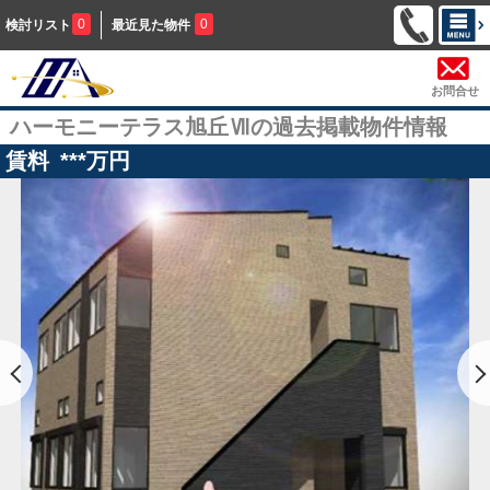
0
0
検討リスト
最近見た物件
お問合せ
ハーモニーテラス旭丘Ⅶの過去掲載物件情報
賃料
***
万円