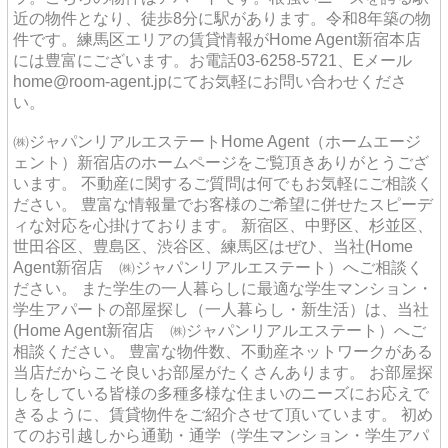
近の物件となり、徒歩8分に駅があります。令和8年築の物
件です。練馬区エリアの賃貸情報がHome Agent新宿本店
には豊富にございます。お電話03-6258-5721、Eメール
home@room-agent.jpにてお気軽にお問い合わせくださ
い。
㈱ジャパンリアルエステートHome Agent（ホームエージ
ェント）新宿店のホームページをご覧頂きありがとうござ
います。 不動産に関するご質問は何でもお気軽にご相談く
ださい。 豊富な情報量でお客様のご希望に併せたスピーデ
ィな対応を心掛けております。 新宿区、中野区、杉並区、
世田谷区、豊島区、渋谷区、練馬区はぜひ、当社(Home
Agent新宿店 ㈱ジャパンリアルエステート）へご相談く
ださい。 また学生の一人暮らしに最適な学生マンション・
学生アパートの部屋探し（一人暮らし・新生活）は、当社
(Home Agent新宿店 ㈱ジャパンリアルエステート）へご
相談ください。 豊富な物件数、不動産ネットワークがある
当店だからこそ良いお部屋がたくさんあります。 お部屋探
しをしている皆様の多種多様な住まいのニーズにお応えで
きるように、賃貸物件をご紹介させて頂いています。 初め
てのお引越しから通勤・通学（学生マンション・学生アパ