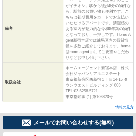
がイチオシ。駅から徒歩8分の物件な
ら、駅前のお買い物も便利です。こ
ちらは初期費用をカードでお支払い
いただけるアパートです。清潔感の
備考
ある室内が魅力的な令和8年築の物件
となっており、一押しです。Home A
gent新宿本店では練馬区内の賃貸情
報を多数ご紹介しております。home
@room-agent.jpにてご要望やこだわ
りなどお申し付け下さい。
ホームエージェント新宿本店 株式
会社ジャパンリアルエステート
東京都新宿区西新宿１丁目14-15 タ
取扱会社
ウンウエストビルディング 803
TEL:03-6258-5721
東京都知事 (1) 第106820号
情報の見方
メールでお問い合わせする(無料)