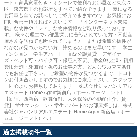
ート）家具家電付き・オシャレで便利なお部屋など東京23
区・東京都下のお部屋をすべてご紹介できます！ 気になる
お部屋も全てお調べしてご紹介できますので、お気軽にお
問い合わせ頂ければと思います。 「インターネット未掲
載」な物件や「レア」な物件情報など取り扱っておりま
す。 様々な理由でお部屋探しに苦戦されている方・不動産
屋さんを訪ねても断られてしまう方、または希望の物件が
なかなか見つからない方、諦めるのはまだ早いです！ 学生
マンション・学生アパート・高級分譲賃貸・デザイナー
ズ・ペット可・バイク可・保証人不要、 敷金0礼金0・初期
費用分割・外国籍・夜のお仕事の方、どんなワガママ条件
でもお任せ下さい。 ご希望の物件が見つかるまで、トコト
ンお付き合いしますのでお気軽にご来店下さい。 スタッフ
一同心よりお待ちしております。 株式会社ジャパンリアル
エステート Home Agent新宿店（ホームエージェント）
【新宿、西新宿、歌舞伎町、大久保等の不動産仲介、賃
貸】 学生マンション・学生アパートのお部屋探しは、株式
会社ジャパンリアルエステート Home Agent新宿店（ホー
ムエージェント）へ！
過去掲載物件一覧