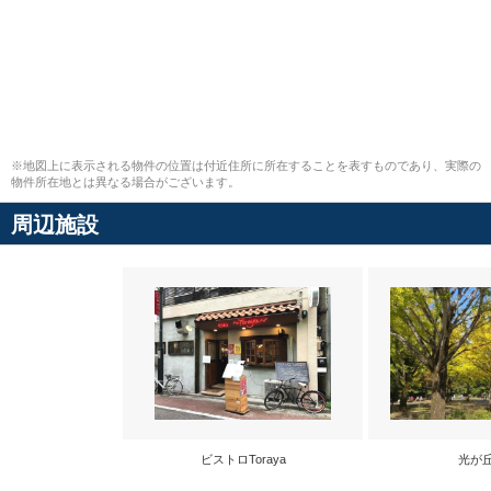
※地図上に表示される物件の位置は付近住所に所在することを表すものであり、実際の
物件所在地とは異なる場合がございます。
周辺施設
ビストロToraya
光が