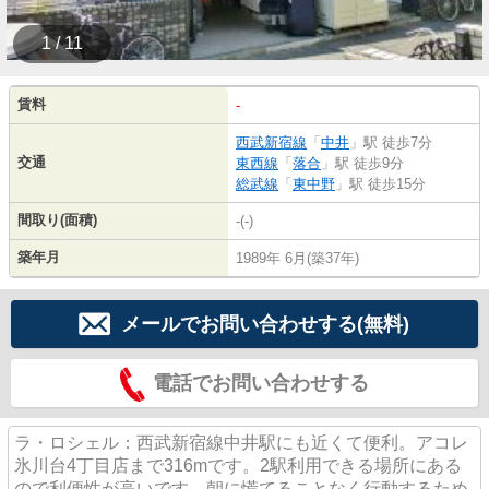
1 / 11
賃料
-
西武新宿線
「
中井
」駅 徒歩7分
交通
東西線
「
落合
」駅 徒歩9分
総武線
「
東中野
」駅 徒歩15分
間取り(面積)
-(-)
築年月
1989年 6月(築37年)
メールでお問い合わせする(無料)
電話でお問い合わせする
ラ・ロシェル：西武新宿線中井駅にも近くて便利。アコレ
氷川台4丁目店まで316mです。2駅利用できる場所にある
ので利便性が高いです。朝に慌てることなく行動するため