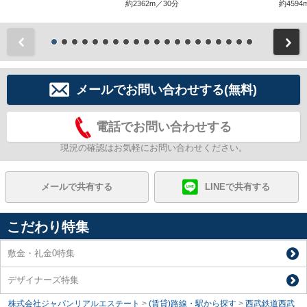
約2362m／30分
約4594
前
メールでお問い合わせする(無料)
電話でお問い合わせする
現況の確認はお気軽にお問い合わせください。
メールで共有する
LINEで共有する
こだわり特集
敷金・礼金0特集
デザイナーズ特集
株式会社ジャパンリアルエステート
>
(賃貸)路線・駅から探す
>
西武鉄道西武