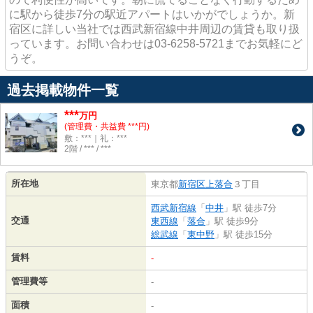
に駅から徒歩7分の駅近アパートはいかがでしょうか。新
宿区に詳しい当社では西武新宿線中井周辺の賃貸も取り扱
っています。お問い合わせは03-6258-5721までお気軽にど
うぞ。
過去掲載物件一覧
***
万円
(管理費・共益費 ***円)
敷：***｜礼：***
2階 / *** / ***
所在地
東京都
新宿区
上落合
３丁目
西武新宿線
「
中井
」駅 徒歩7分
交通
東西線
「
落合
」駅 徒歩9分
総武線
「
東中野
」駅 徒歩15分
賃料
-
管理費等
-
面積
-