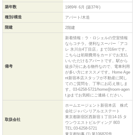
築年数
1989年 6月 (築37年)
種別/構造
アパート/木造
階建
2階建
新着情報：ラ・ロシェルの空室情報
ならコチラ。便利なスーパー「アコ
レ 氷川台4丁目店」まで316mです。
こちらは初期費用をカードでお支払
いいただけるアパートです。駅から
備考
徒歩7分にある物件なので、電車利用
が多い方にオススメです。Home Age
nt新宿本店スタッフが不動産に関し
てのご質問を、丁寧にお応え致しま
す。03-6258-5721/home@room-agen
t.jpまでお気軽にご連絡ください。
ホームエージェント新宿本店 株式
会社ジャパンリアルエステート
東京都新宿区西新宿１丁目14-15 タ
取扱会社
ウンウエストビルディング 803
TEL:03-6258-5721
東京都知事 (1) 第106820号