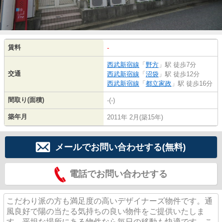
賃料
-
西武新宿線
「
野方
」駅 徒歩7分
交通
西武新宿線
「
沼袋
」駅 徒歩12分
西武新宿線
「
都立家政
」駅 徒歩16分
間取り(面積)
-(-)
築年月
2011年 2月(築15年)
メールでお問い合わせする(無料)
電話でお問い合わせする
こだわり派の方も満足度の高いデザイナーズ物件です。通
風良好で陽の当たる気持ちの良い物件をご提供いたしま
す。平坦な場所にある物件なら毎日の移動も快適です。こ