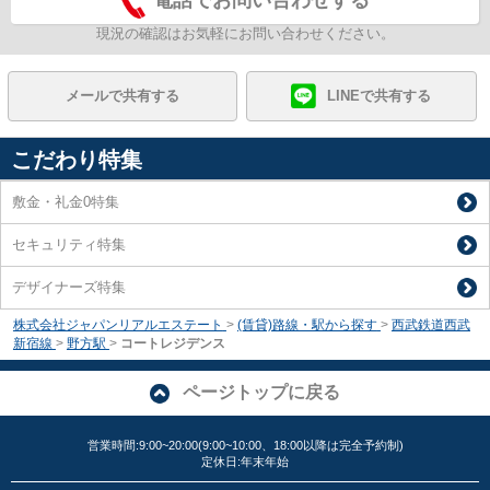
電話でお問い合わせする
現況の確認はお気軽にお問い合わせください。
メールで共有する
LINEで共有する
こだわり特集
敷金・礼金0特集
セキュリティ特集
デザイナーズ特集
株式会社ジャパンリアルエステート
>
(賃貸)路線・駅から探す
>
西武鉄道西武
新宿線
>
野方駅
>
コートレジデンス
ページトップに戻る
営業時間:9:00~20:00(9:00~10:00、18:00以降は完全予約制)
定休日:年末年始