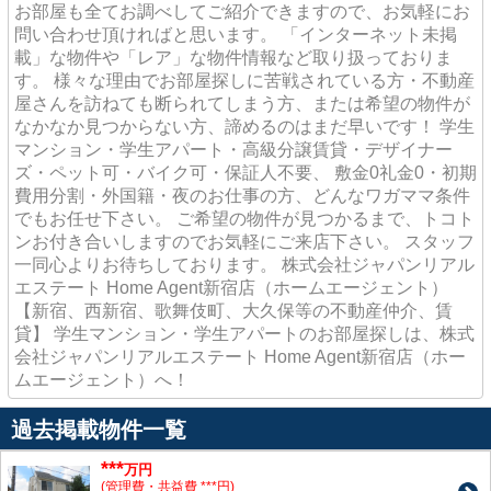
お部屋も全てお調べしてご紹介できますので、お気軽にお
問い合わせ頂ければと思います。 「インターネット未掲
載」な物件や「レア」な物件情報など取り扱っておりま
す。 様々な理由でお部屋探しに苦戦されている方・不動産
屋さんを訪ねても断られてしまう方、または希望の物件が
なかなか見つからない方、諦めるのはまだ早いです！ 学生
マンション・学生アパート・高級分譲賃貸・デザイナー
ズ・ペット可・バイク可・保証人不要、 敷金0礼金0・初期
費用分割・外国籍・夜のお仕事の方、どんなワガママ条件
でもお任せ下さい。 ご希望の物件が見つかるまで、トコト
ンお付き合いしますのでお気軽にご来店下さい。 スタッフ
一同心よりお待ちしております。 株式会社ジャパンリアル
エステート Home Agent新宿店（ホームエージェント）
【新宿、西新宿、歌舞伎町、大久保等の不動産仲介、賃
貸】 学生マンション・学生アパートのお部屋探しは、株式
会社ジャパンリアルエステート Home Agent新宿店（ホー
ムエージェント）へ！
過去掲載物件一覧
***
万円
(管理費・共益費 ***円)