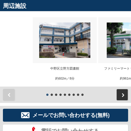
周辺施設
中野区立野方図書館
ファミリーマート
約602m／8分
約961
前
メールでお問い合わせする(無料)