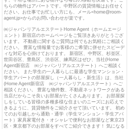
ちらの物件はアパートです。中野区の賃貸情報はお任せく
ださい。お仕事でお忙しい方にも、メール<home@room-
agent.jp>からのお問い合わせが楽です。
㈱ジャパンリアルエステートHome Agent（ホームエージ
ェント）新宿店のホームページをご覧頂きありがとうござ
います。 不動産に関するご質問は何でもお気軽にご相談く
ださい。 豊富な情報量でお客様のご希望に併せたスピーデ
ィな対応を心掛けております。 新宿区、中野区、杉並区、
世田谷区、豊島区、渋谷区、練馬区はぜひ、当社(Home
Agent新宿店 ㈱ジャパンリアルエステート）へご相談く
ださい。 また学生の一人暮らしに最適な学生マンション・
学生アパートの部屋探し（一人暮らし・新生活）は、当社
(Home Agent新宿店 ㈱ジャパンリアルエステート）へご
相談ください。 豊富な物件数、不動産ネットワークがある
当店だからこそ良いお部屋がたくさんあります。 お部屋探
しをしている皆様の多種多様な住まいのニーズにお応えで
きるように、賃貸物件をご紹介させて頂いています。 初め
てのお引越しから通勤・通学（学生マンション・学生アパ
ート）家具家電付き・オシャレで便利なお部屋など東京23
区・東京都下のお部屋をすべてご紹介できます！ 気になる