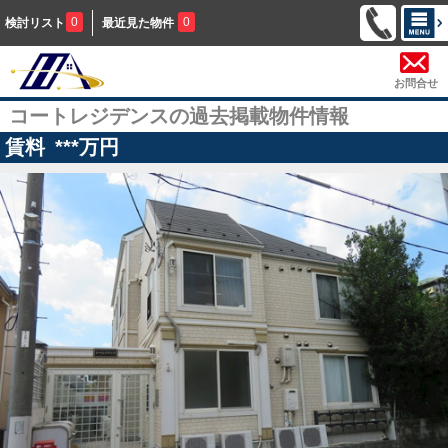
0
0
検討リスト
最近見た物件
お問合せ
コートレジデンスの過去掲載物件情報
賃料
***
万円