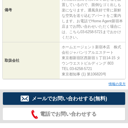
置しているので、面倒なゴミ出しも
備考
楽になります。通風良好で常に新鮮
な空気を送り込むアパートをご案内
します。お電話でHome Agent新宿本
店までお問い合わせいただく場合に
は、こちら03-6258-5721までおかけ
ください。
ホームエージェント新宿本店 株式
会社ジャパンリアルエステート
東京都新宿区西新宿１丁目14-15 タ
取扱会社
ウンウエストビルディング 803
TEL:03-6258-5721
東京都知事 (1) 第106820号
情報の見方
メールでお問い合わせする(無料)
電話でお問い合わせする