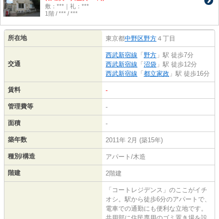
敷：***｜礼：***
1階 / *** / ***
所在地
東京都
中野区
野方
４丁目
西武新宿線
「
野方
」駅 徒歩7分
交通
西武新宿線
「
沼袋
」駅 徒歩12分
西武新宿線
「
都立家政
」駅 徒歩16分
賃料
-
管理費等
-
面積
-
築年数
2011年 2月 (築15年)
種別/構造
アパート/木造
階建
2階建
「コートレジデンス」のここがイチ
オシ。駅から徒歩6分のアパートで、
電車での通勤にも便利な立地です。
共用部に住民専用のゴミ置き場を設