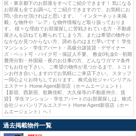
区・東京都下のお部屋をすべてご紹介できます！ 気になる
お部屋も全てお調べしてご紹介できますので、お気軽にお
問い合わせ頂ければと思います。 「インターネット未掲
載」な物件や「レア」な物件情報など取り扱っておりま
す。 様々な理由でお部屋探しに苦戦されている方・不動産
屋さんを訪ねても断られてしまう方、または希望の物件が
なかなか見つからない方、諦めるのはまだ早いです！ 学生
マンション・学生アパート・高級分譲賃貸・デザイナー
ズ・ペット可・バイク可・保証人不要、 敷金0礼金0・初期
費用分割・外国籍・夜のお仕事の方、どんなワガママ条件
でもお任せ下さい。 ご希望の物件が見つかるまで、トコト
ンお付き合いしますのでお気軽にご来店下さい。 スタッフ
一同心よりお待ちしております。 株式会社ジャパンリアル
エステート Home Agent新宿店（ホームエージェント）
【新宿、西新宿、歌舞伎町、大久保等の不動産仲介、賃
貸】 学生マンション・学生アパートのお部屋探しは、株式
会社ジャパンリアルエステート Home Agent新宿店（ホー
ムエージェント）へ！
過去掲載物件一覧