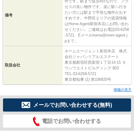
件です。駅まで徒歩8分なので、アク
セスの良い物件です。楽に駅へ行き
たい方には駅まで平坦な物件がおす
備考
すめです。中野区エリアの賃貸情報
はHome Agent新宿本店にお問い合わ
せください。ご連絡はお電話03-6258
-5721、Eメールhome@room-agent.j
pまで。
ホームエージェント新宿本店 株式
会社ジャパンリアルエステート
東京都新宿区西新宿１丁目14-15 タ
取扱会社
ウンウエストビルディング 803
TEL:03-6258-5721
東京都知事 (1) 第106820号
情報の見方
メールでお問い合わせする(無料)
電話でお問い合わせする