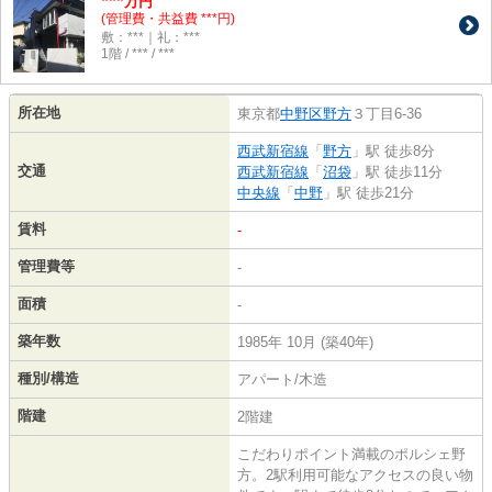
***
万円
(管理費・共益費 ***円)
敷：***｜礼：***
1階 / *** / ***
所在地
東京都
中野区
野方
３丁目6-36
西武新宿線
「
野方
」駅 徒歩8分
交通
西武新宿線
「
沼袋
」駅 徒歩11分
中央線
「
中野
」駅 徒歩21分
賃料
-
管理費等
-
面積
-
築年数
1985年 10月 (築40年)
種別/構造
アパート/木造
階建
2階建
こだわりポイント満載のポルシェ野
方。2駅利用可能なアクセスの良い物