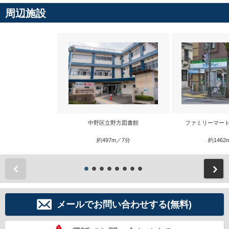
周辺施設
中野区立野方図書館
ファミリーマート
約497m／7分
約1462
前
メールでお問い合わせする(無料)