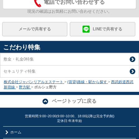
電話でお問い合わせする
現況の確認はお気軽にお問い合わせください。
メールで共有する
LINEで共有する
こだわり特集
敷金・礼金0特集
セキュリティ特集
株式会社ジャパンリアルエステート
>
(賃貸)路線・駅から探す
>
西武鉄道西武
新宿線
>
野方駅
>
ポルシェ野方
ページトップに戻る
営業時間:9:00~20:00(9:00~10:00、18:00以降は完全予約制)
定休日:年末年始
ホーム