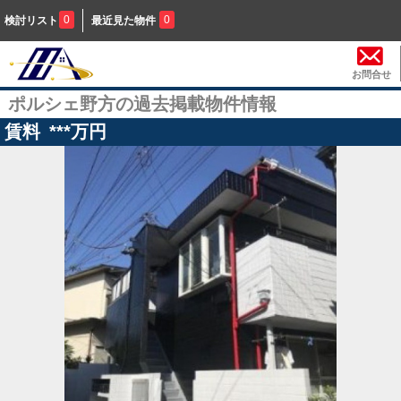
0
0
検討リスト
最近見た物件
お問合せ
ポルシェ野方の過去掲載物件情報
賃料
***
万円