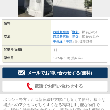
賃料
-
西武新宿線
「
野方
」駅 徒歩8分
交通
西武新宿線
「
沼袋
」駅 徒歩11分
中央線
「
中野
」駅 徒歩21分
間取り(面積)
-(-)
築年月
1985年 10月(築40年)
メールでお問い合わせする(無料)
電話でお問い合わせする
ポルシェ野方：西武新宿線野方駅にも近くて便利。様々な
場所へのアクセスがしやすくなる2駅利用可能な物件で
す。駅から徒歩8分の物件なら、駅前のお買い物も便利で