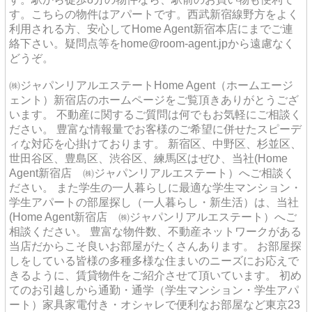
す。こちらの物件はアパートです。西武新宿線野方をよく
利用される方、安心してHome Agent新宿本店にまでご連
絡下さい。疑問点等をhome@room-agent.jpから遠慮なく
どうぞ。
㈱ジャパンリアルエステートHome Agent（ホームエージ
ェント）新宿店のホームページをご覧頂きありがとうござ
います。 不動産に関するご質問は何でもお気軽にご相談く
ださい。 豊富な情報量でお客様のご希望に併せたスピーデ
ィな対応を心掛けております。 新宿区、中野区、杉並区、
世田谷区、豊島区、渋谷区、練馬区はぜひ、当社(Home
Agent新宿店 ㈱ジャパンリアルエステート）へご相談く
ださい。 また学生の一人暮らしに最適な学生マンション・
学生アパートの部屋探し（一人暮らし・新生活）は、当社
(Home Agent新宿店 ㈱ジャパンリアルエステート）へご
相談ください。 豊富な物件数、不動産ネットワークがある
当店だからこそ良いお部屋がたくさんあります。 お部屋探
しをしている皆様の多種多様な住まいのニーズにお応えで
きるように、賃貸物件をご紹介させて頂いています。 初め
てのお引越しから通勤・通学（学生マンション・学生アパ
ート）家具家電付き・オシャレで便利なお部屋など東京23