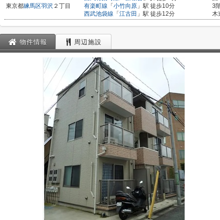
東京都
練馬区
羽沢
２丁目
有楽町線
「
小竹向原
」駅 徒歩10分
3
西武池袋線
「
江古田
」駅 徒歩12分
木
物件情報
周辺施設