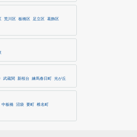
区
荒川区
板橋区
足立区
葛飾区
東
井
武蔵関
新桜台
練馬春日町
光が丘
中板橋
沼袋
要町
椎名町