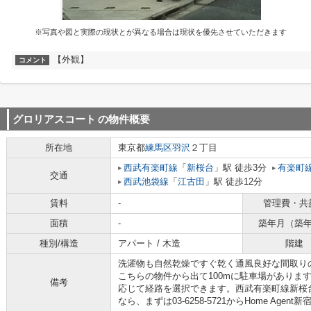
※写真や図と実際の現状とが異なる場合は現状を優先させていただきます
【外観】
コメント
グロリアスコート
の物件概要
所在地
東京都
練馬区
羽沢
２丁目
西武有楽町線
「
新桜台
」駅 徒歩3分
有楽町
交通
西武池袋線
「
江古田
」駅 徒歩12分
賃料
-
管理費・共
面積
-
築年月（築
種別/構造
アパート / 木造
階建
洗濯物も自然乾燥ですぐ乾く通風良好な間取り
こちらの物件から出て100mに駐車場がありま
備考
応じて経路を選択できます。西武有楽町線新桜
なら、まずは03-6258-5721からHome Ag