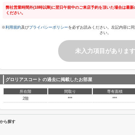
弊社営業時間外(18時以降)に翌日午前中のご来店予約を頂いた場合は最
ください。
※
利用規約
及び
プライバシーポリシー
を必ずお読みください。左記内容に同
さい。
未入力項目がありま
グロリアスコート
の過去に掲載したお部屋
所在階
間取り
専有面積
2階
***
***
から探す