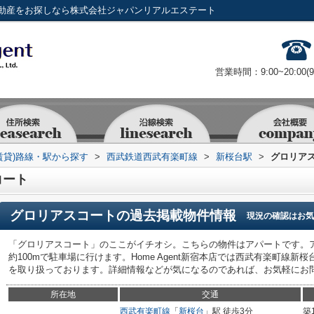
動産をお探しなら株式会社ジャパンリアルエステート
営業時間：9:00~20:00(
賃貸)路線・駅から探す
>
西武鉄道西武有楽町線
>
新桜台駅
>
グロリア
コート
グロリアスコート
の過去掲載物件情報
現況の確認はお気
「グロリアスコート」のここがイチオシ。こちらの物件はアパートです。
約100mで駐車場に行けます。Home Agent新宿本店では西武有楽町線
を取り扱っております。詳細情報などが気になるのであれば、お気軽にお
所在地
交通
西武有楽町線
「
新桜台
」駅 徒歩3分
築