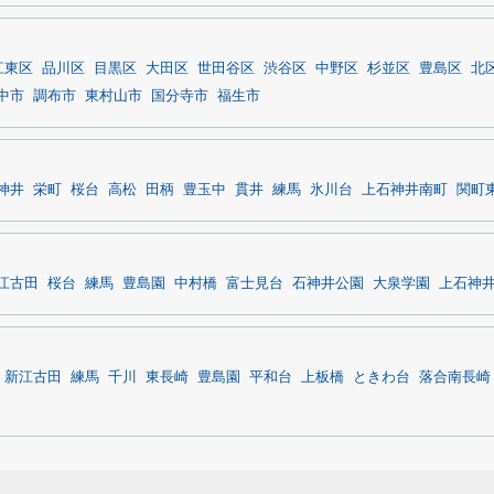
江東区
品川区
目黒区
大田区
世田谷区
渋谷区
中野区
杉並区
豊島区
北
中市
調布市
東村山市
国分寺市
福生市
神井
栄町
桜台
高松
田柄
豊玉中
貫井
練馬
氷川台
上石神井南町
関町
江古田
桜台
練馬
豊島園
中村橋
富士見台
石神井公園
大泉学園
上石神
新江古田
練馬
千川
東長崎
豊島園
平和台
上板橋
ときわ台
落合南長崎