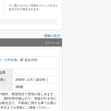
※ご覧になりたい写真をクリックすると
拡大されて表示されます。
情報の見方
【アパート】
線
「
小竹向原
」駅 徒歩10分
益費
-
年数）
2006年 11月 ( 築19年 )
3階建
の物件。眺望良好で景色が楽しめます。
す。2駅利用可能なので、用途や行き先に
台駅近辺で、不動産に関する事でお困り
ent新宿本店までお気軽にご連絡ください。