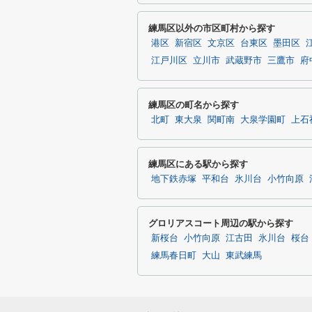
練馬区以外の市区町村から探す
港区
新宿区
文京区
台東区
墨田区
江戸川区
立川市
武蔵野市
三鷹市
府
練馬区の町名から探す
北町
東大泉
関町南
大泉学園町
上石
練馬区にある駅から探す
地下鉄赤塚
平和台
氷川台
小竹向原
グロリアスコート周辺の駅から探す
新桜台
小竹向原
江古田
氷川台
桜台
練馬春日町
大山
東武練馬