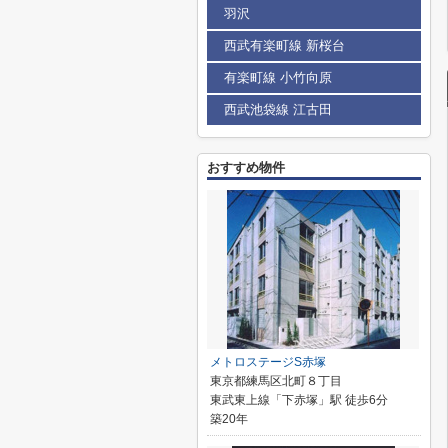
羽沢
西武有楽町線 新桜台
有楽町線 小竹向原
西武池袋線 江古田
おすすめ物件
メトロステージS赤塚
東京都練馬区北町８丁目
東武東上線「下赤塚」駅 徒歩6分
築20年