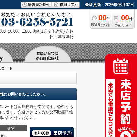
最終更新：2026年08月07日
00
00
件
件
最近見た物件
検討リスト
9:00~10:00、18:00以降は完全予約制) 定休
日：年末年始
スコート
軽にお問い合わせください。
アパートは通風良好な空間です。物件から
新桜台に近く、交通アクセス良好な不動産情報
問い合わせください。
建物
19年