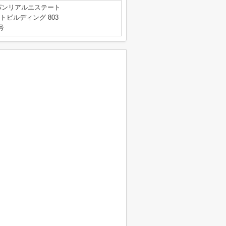
パンリアルエステート
トビルディング 803
号