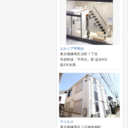
エルミア平和台
東京都練馬区北町７丁目
有楽町線「平和台」駅 徒歩6分
築1年未満
ウイルⅡ
東京都練馬区上石神井南町