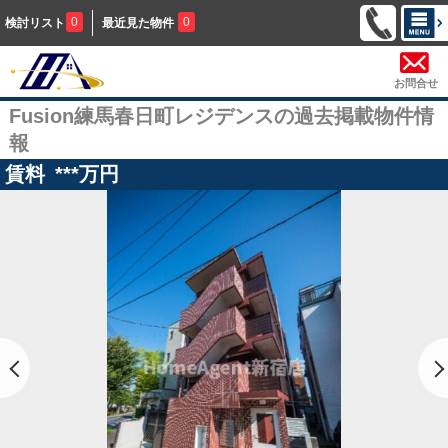
0
0
検討リスト
最近見た物件
お問合せ
Fusion練馬春日町レジデンスの過去掲載物件情
報
賃料
***
万円