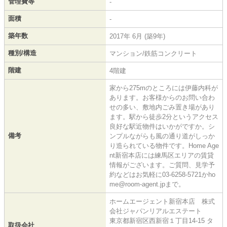
管理費等
-
面積
-
築年数
2017年 6月 (築9年)
種別/構造
マンション/鉄筋コンクリート
階建
4階建
家から275mのところには伊藤内科が
あります。お客様からのお問い合わ
せの多い、敷地内ごみ置き場があり
ます。駅から徒歩2分というアクセス
良好な駅近物件はいかがですか。シ
備考
ンプルながらも風の通り道がしっか
り造られている物件です。Home Age
nt新宿本店には練馬区エリアの賃貸
情報がございます。ご質問、見学予
約などはお気軽に03-6258-5721かho
me@room-agent.jpまで。
ホームエージェント新宿本店 株式
会社ジャパンリアルエステート
東京都新宿区西新宿１丁目14-15 タ
取扱会社