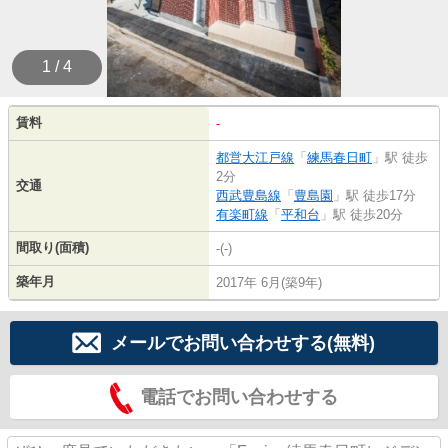
1 / 4
賃料
-
都営大江戸線
「
練馬春日町
」駅 徒歩
2分
交通
西武豊島線
「
豊島園
」駅 徒歩17分
有楽町線
「
平和台
」駅 徒歩20分
間取り(面積)
-(-)
築年月
2017年 6月(築9年)
メールでお問い合わせする(無料)
電話でお問い合わせする