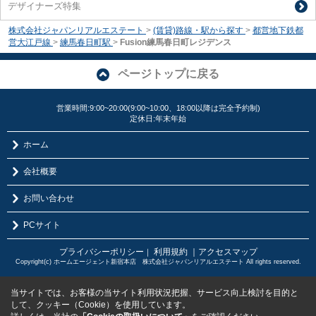
デザイナーズ特集
株式会社ジャパンリアルエステート
>
(賃貸)路線・駅から探す
>
都営地下鉄都
営大江戸線
>
練馬春日町駅
>
Fusion練馬春日町レジデンス
ページトップに戻る
営業時間:9:00~20:00(9:00~10:00、18:00以降は完全予約制)
定休日:年末年始
ホーム
会社概要
お問い合わせ
PCサイト
プライバシーポリシー
利用規約
｜アクセスマップ
｜
Copyright(c) ホームエージェント新宿本店 株式会社ジャパンリアルエステート All rights reserved.
当サイトでは、お客様の当サイト利用状況把握、サービス向上検討を目的と
して、クッキー（Cookie）を使用しています。