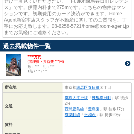
ぜひ一度見ていただきたい、「Fusion練馬春日町レジデン
ス」です。伊藤内科まで275mです。こちらの物件はマン
ションです。初期費用のカード決済ができます。Home
Agent新宿本店スタッフが不動産に関してのご質問を、丁
寧にお応え致します。03-6258-5721/home@room-agent.jp
までお気軽にご連絡ください。
過去掲載物件一覧
***
万円
(管理費・共益費 ***円)
敷：***｜礼：***
1階 / *** / ***
所在地
東京都
練馬区
春日町
３丁目
都営大江戸線
「
練馬春日町
」駅 徒歩
2分
交通
西武豊島線
「
豊島園
」駅 徒歩17分
有楽町線
「
平和台
」駅 徒歩20分
賃料
-