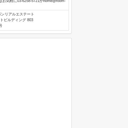
03-6258-5721かhome@room-
パンリアルエステート
トビルディング 803
号