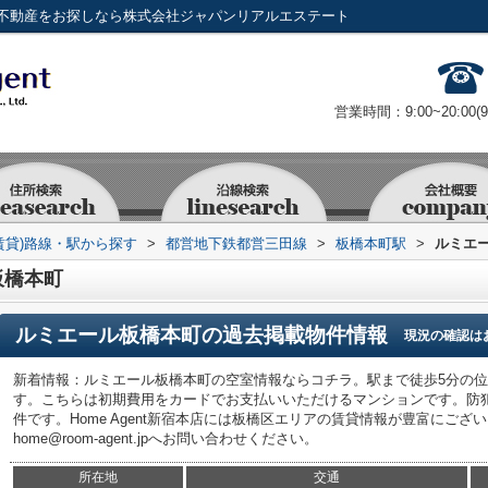
不動産をお探しなら株式会社ジャパンリアルエステート
営業時間：9:00~20:00(
賃貸)路線・駅から探す
>
都営地下鉄都営三田線
>
板橋本町駅
>
ルミエ
板橋本町
ルミエール板橋本町
の過去掲載物件情報
現況の確認は
新着情報：ルミエール板橋本町の空室情報ならコチラ。駅まで徒歩5分の
す。こちらは初期費用をカードでお支払いいただけるマンションです。防
件です。Home Agent新宿本店には板橋区エリアの賃貸情報が豊富にございます
home@room-agent.jpへお問い合わせください。
所在地
交通