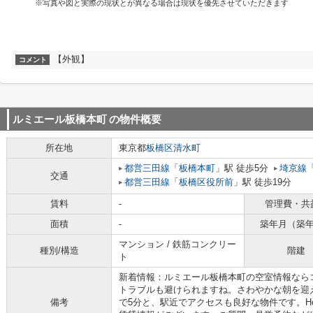
※写真や図と実際の現状とが異なる場合は現状を優先させていただきます
【外観】
コメント
ルミエール板橋本町
の物件概要
所在地
東京都
板橋区
清水町
都営三田線
「
板橋本町
」駅 徒歩5分
埼京線
交通
都営三田線
「
板橋区役所前
」駅 徒歩19分
賃料
-
管理費・共
面積
-
築年月（築
マンション / 鉄筋コンクリー
種別/構造
階建
ト
新着情報：ルミエール板橋本町の空室情報なら
トラブルも避けられますね。さわやかな朝を迎
備考
で5分と、駅近でアクセスも良好な物件です。Hom