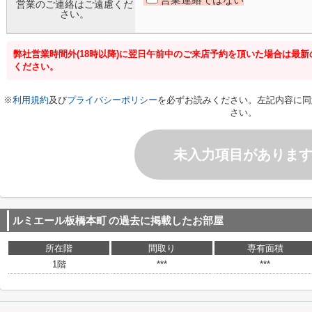
営業のご連絡はご遠慮くだ
さい。
弊社営業時間外(18時以降)に翌日午前中のご来店予約を頂いた場合は最
ください。
※
利用規約
及び
プライバシーポリシー
を必ずお読みください。左記内容に同
さい。
未入力項目がありま
ルミエール板橋本町
の過去に掲載したお部屋
所在階
間取り
専有面積
1階
***
***