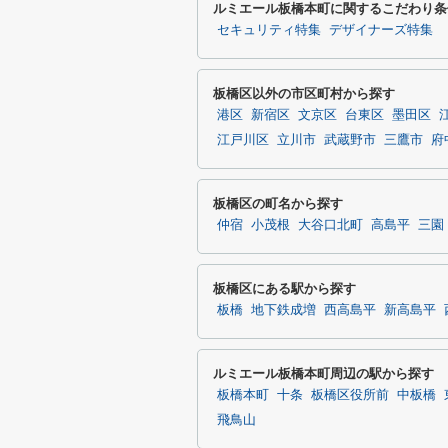
ルミエール板橋本町に関するこだわり条
セキュリティ特集
デザイナーズ特集
板橋区以外の市区町村から探す
港区
新宿区
文京区
台東区
墨田区
江戸川区
立川市
武蔵野市
三鷹市
府
板橋区の町名から探す
仲宿
小茂根
大谷口北町
高島平
三園
板橋区にある駅から探す
板橋
地下鉄成増
西高島平
新高島平
ルミエール板橋本町周辺の駅から探す
板橋本町
十条
板橋区役所前
中板橋
飛鳥山