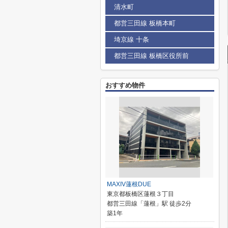
清水町
都営三田線 板橋本町
埼京線 十条
都営三田線 板橋区役所前
おすすめ物件
MAXIV蓮根DUE
東京都板橋区蓮根３丁目
都営三田線「蓮根」駅 徒歩2分
築1年