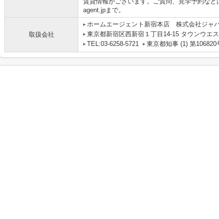
賃貸情報がございます。ご質問、見学予約などはお気軽に
agent.jpまで。
ホームエージェント新宿本店 株式会社ジャ
東京都新宿区西新宿１丁目14-15 タウンウエス
取扱会社
TEL:03-6258-5721
東京都知事 (1) 第106820