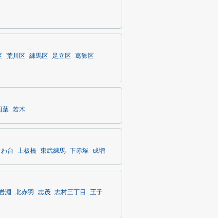
区
荒川区
練馬区
足立区
葛飾区
四葉
若木
きわ台
上板橋
東武練馬
下赤塚
成増
岩淵
北赤羽
志茂
志村三丁目
王子