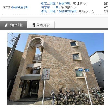
都営三田線
「
板橋本町
」駅 徒歩5分
築
東京都
板橋区
清水町
埼京線
「
十条
」駅 徒歩18分
4
都営三田線
「
板橋区役所前
」駅 徒歩19分
鉄
物件情報
周辺施設