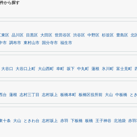
件から探す
江東区
品川区
目黒区
大田区
世田谷区
渋谷区
中野区
杉並区
豊島区
北
中市
調布市
東村山市
国分寺市
福生市
大谷口
大谷口上町
大山西町
幸町
坂下
中丸町
蓮根
氷川町
富士見町
西台
蓮根
志村三丁目
志村坂上
板橋本町
板橋区役所前
大山
中板橋
と
東十条
大山
ときわ台
志村坂上
赤羽
下板橋
板橋
王子神谷
北池袋
赤羽