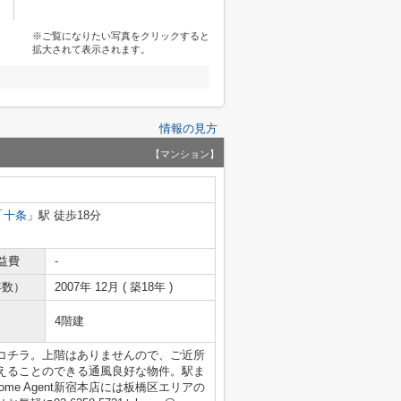
※ご覧になりたい写真をクリックすると
拡大されて表示されます。
情報の見方
【マンション】
「
十条
」駅 徒歩18分
益費
-
年数）
2007年 12月 ( 築18年 )
4階建
コチラ。上階はありませんので、ご近所
えることのできる通風良好な物件。駅ま
e Agent新宿本店には板橋区エリアの