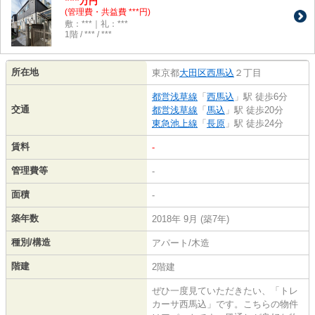
***
万円
(管理費・共益費 ***円)
敷：***｜礼：***
1階 / *** / ***
所在地
東京都
大田区
西馬込
２丁目
都営浅草線
「
西馬込
」駅 徒歩6分
交通
都営浅草線
「
馬込
」駅 徒歩20分
東急池上線
「
長原
」駅 徒歩24分
賃料
-
管理費等
-
面積
-
築年数
2018年 9月 (築7年)
種別/構造
アパート/木造
階建
2階建
ぜひ一度見ていただきたい、「トレ
カーサ西馬込」です。こちらの物件