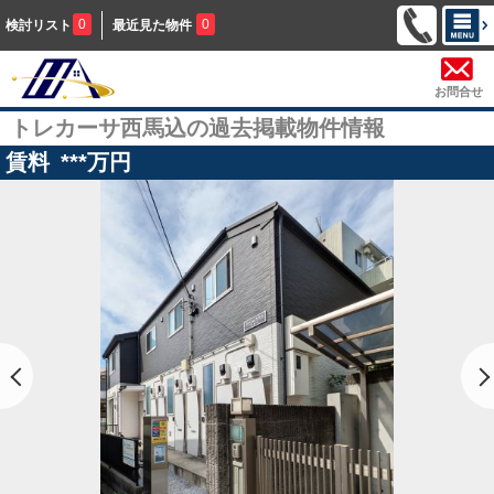
0
0
検討リスト
最近見た物件
お問合せ
トレカーサ西馬込の過去掲載物件情報
賃料
***
万円