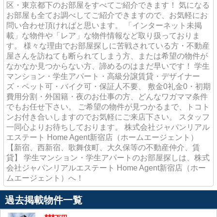
区・東京都下のお部屋をすべてご紹介できます！ 気になる
お部屋も全てお調べしてご紹介できますので、お気軽にお
問い合わせ頂ければと思います。 「インターネット未掲
載」な物件や「レア」な物件情報など取り扱っておりま
す。 様々な理由でお部屋探しに苦戦されている方・不動産
屋さんを訪ねても断られてしまう方、または希望の物件が
なかなか見つからない方、諦めるのはまだ早いです！ 学生
マンション・学生アパート・高級分譲賃貸・デザイナー
ズ・ペット可・バイク可・保証人不要、 敷金0礼金0・初期
費用分割・外国籍・夜のお仕事の方、どんなワガママ条件
でもお任せ下さい。 ご希望の物件が見つかるまで、トコト
ンお付き合いしますのでお気軽にご来店下さい。 スタッフ
一同心よりお待ちしております。 株式会社ジャパンリアル
エステート Home Agent新宿店（ホームエージェント）
【新宿、西新宿、歌舞伎町、大久保等の不動産仲介、賃
貸】 学生マンション・学生アパートのお部屋探しは、株式
会社ジャパンリアルエステート Home Agent新宿店（ホー
ムエージェント）へ！
過去掲載物件一覧