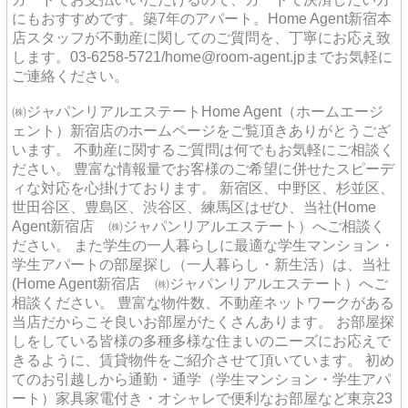
にもおすすめです。築7年のアパート。Home Agent新宿本
店スタッフが不動産に関してのご質問を、丁寧にお応え致
します。03-6258-5721/home@room-agent.jpまでお気軽に
ご連絡ください。
㈱ジャパンリアルエステートHome Agent（ホームエージ
ェント）新宿店のホームページをご覧頂きありがとうござ
います。 不動産に関するご質問は何でもお気軽にご相談く
ださい。 豊富な情報量でお客様のご希望に併せたスピーデ
ィな対応を心掛けております。 新宿区、中野区、杉並区、
世田谷区、豊島区、渋谷区、練馬区はぜひ、当社(Home
Agent新宿店 ㈱ジャパンリアルエステート）へご相談く
ださい。 また学生の一人暮らしに最適な学生マンション・
学生アパートの部屋探し（一人暮らし・新生活）は、当社
(Home Agent新宿店 ㈱ジャパンリアルエステート）へご
相談ください。 豊富な物件数、不動産ネットワークがある
当店だからこそ良いお部屋がたくさんあります。 お部屋探
しをしている皆様の多種多様な住まいのニーズにお応えで
きるように、賃貸物件をご紹介させて頂いています。 初め
てのお引越しから通勤・通学（学生マンション・学生アパ
ート）家具家電付き・オシャレで便利なお部屋など東京23