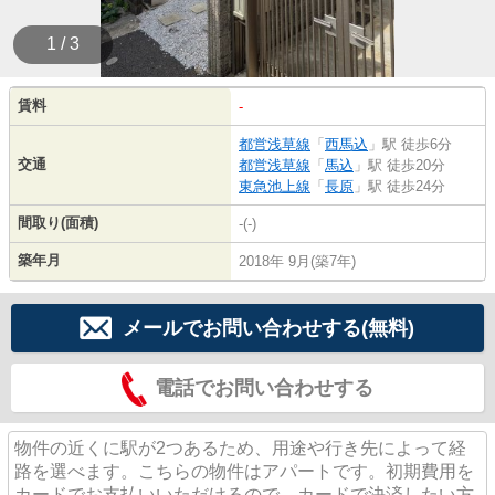
1 / 3
賃料
-
都営浅草線
「
西馬込
」駅 徒歩6分
交通
都営浅草線
「
馬込
」駅 徒歩20分
東急池上線
「
長原
」駅 徒歩24分
間取り(面積)
-(-)
築年月
2018年 9月(築7年)
メールでお問い合わせする(無料)
電話でお問い合わせする
物件の近くに駅が2つあるため、用途や行き先によって経
路を選べます。こちらの物件はアパートです。初期費用を
カードでお支払いいただけるので、カードで決済したい方