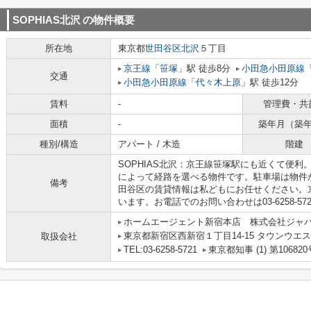
SOPHIAS北沢
の物件概要
所在地
東京都
世田谷区
北沢
５丁目
京王線
「
笹塚
」駅 徒歩8分
小田急小田原線
交通
小田急小田原線
「
代々木上原
」駅 徒歩12分
賃料
-
管理費・共
面積
-
築年月（築
種別/構造
アパート / 木造
階建
SOPHIAS北沢：京王線笹塚駅にも近くて便
によって経路を選べる物件です。駐車場は物件か
備考
田谷区の賃貸情報は私どもにお任せください。
います。お電話でのお問い合わせは03-6258-57
ホームエージェント新宿本店 株式会社ジャ
東京都新宿区西新宿１丁目14-15 タウンウエス
取扱会社
TEL:03-6258-5721
東京都知事 (1) 第106820