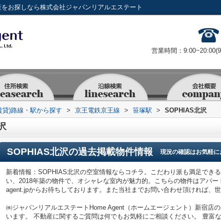
動産をお探しなら株式会社ジャパンリアルエステート
営業時間：9:00~20:00(
賃貸)路線・駅から探す
>
京王電鉄京王線
>
笹塚駅
>
SOPHIAS北沢
沢
SOPHIAS北沢
の過去掲載物件情報
現況の確認はお気軽に
新着情報：SOPHIAS北沢の空室情報ならコチラ。こだわり派も満足でき
い、2018年築の物件で、オシャレな室内が魅力的。こちらの物件はアパートで
agent.jpからお待ちしております。また当社までお問い合わせ頂ければ
㈱ジャパンリアルエステートHome Agent（ホームエージェント）新宿
います。 不動産に関するご質問は何でもお気軽にご相談ください。 豊富