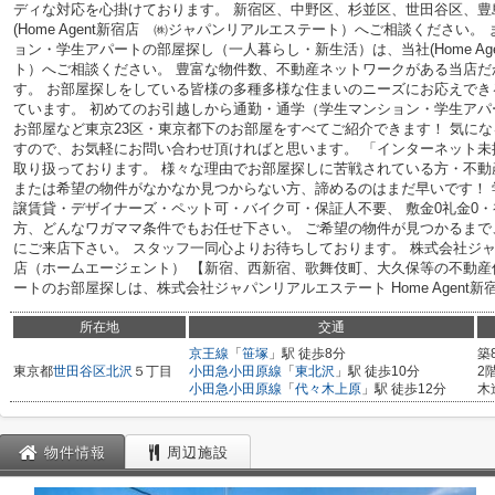
ディな対応を心掛けております。 新宿区、中野区、杉並区、世田谷区、豊
(Home Agent新宿店 ㈱ジャパンリアルエステート）へご相談ください
ョン・学生アパートの部屋探し（一人暮らし・新生活）は、当社(Home A
ト）へご相談ください。 豊富な物件数、不動産ネットワークがある当店だ
す。 お部屋探しをしている皆様の多種多様な住まいのニーズにお応えで
ています。 初めてのお引越しから通勤・通学（学生マンション・学生ア
お部屋など東京23区・東京都下のお部屋をすべてご紹介できます！ 気に
すので、お気軽にお問い合わせ頂ければと思います。 「インターネット
取り扱っております。 様々な理由でお部屋探しに苦戦されている方・不
または希望の物件がなかなか見つからない方、諦めるのはまだ早いです！
譲賃貸・デザイナーズ・ペット可・バイク可・保証人不要、 敷金0礼金0
方、どんなワガママ条件でもお任せ下さい。 ご希望の物件が見つかるま
にご来店下さい。 スタッフ一同心よりお待ちしております。 株式会社ジャパン
店（ホームエージェント） 【新宿、西新宿、歌舞伎町、大久保等の不動産
ートのお部屋探しは、株式会社ジャパンリアルエステート Home Agent
所在地
交通
京王線
「
笹塚
」駅 徒歩8分
築
東京都
世田谷区
北沢
５丁目
小田急小田原線
「
東北沢
」駅 徒歩10分
2
小田急小田原線
「
代々木上原
」駅 徒歩12分
木
物件情報
周辺施設