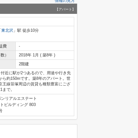
情報の見方
【アパート】
「
東北沢
」駅 徒歩10分
益費
-
年数）
2018年 1月 ( 築8年 )
2階建
利。付近に駅が2つあるので、用途や行き先
ら約150mです。築8年のアパート。世
京王線笹塚周辺の賃貸も種類豊富にござ
21まで。
パンリアルエステート
トビルディング 803
号