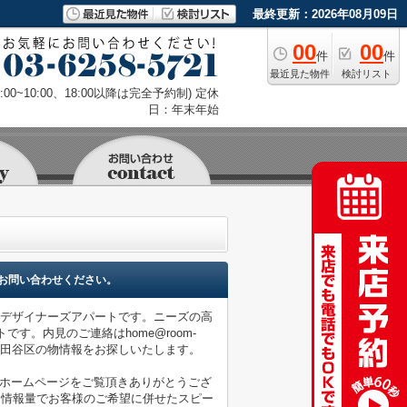
最終更新：2026年08月09日
00
00
件
件
最近見た物件
検討リスト
9:00~10:00、18:00以降は完全予約制) 定休
日：年末年始
お問い合わせください。
るデザイナーズアパートです。ニーズの高
す。内見のご連絡はhome@room-
、世田谷区の物情報をお探しいたします。
店のホームページをご覧頂きありがとうござ
な情報量でお客様のご希望に併せたスピー