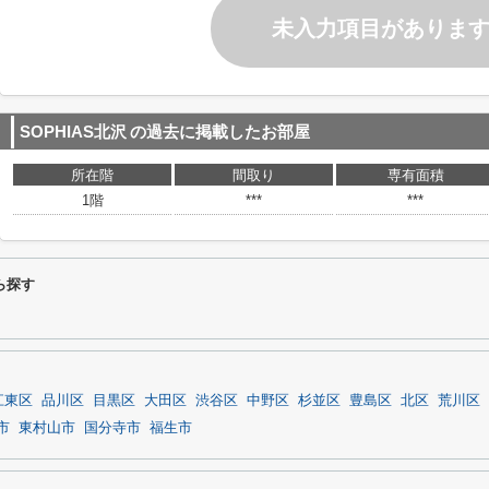
未入力項目がありま
SOPHIAS北沢
の過去に掲載したお部屋
所在階
間取り
専有面積
1階
***
***
ら探す
江東区
品川区
目黒区
大田区
渋谷区
中野区
杉並区
豊島区
北区
荒川区
市
東村山市
国分寺市
福生市