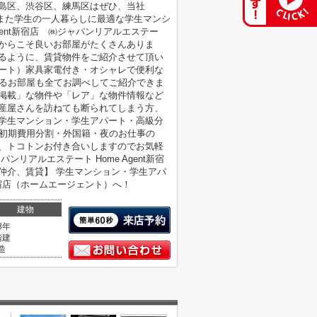
島区、渋谷区、練馬区はぜひ、当社
。 また学生の一人暮らしに最適な学生マンシ
gent新宿店 ㈱ジャパンリアルエステー
からこそ良いお部屋がたくさんありま
きるように、賃貸物件をご紹介させて頂い
パート）家具家電付き・オシャレで便利な
なるお部屋も全てお調べしてご紹介できま
未掲載」な物件や「レア」な物件情報など
動産屋さんを訪ねても断られてしまう方、
 学生マンション・学生アパート・高級分
・初期費用分割・外国籍・夜のお仕事の
で、トコトンお付き合いしますのでお気軽
リアルエステート Home Agent新宿
仲介、賃貸】 学生マンション・学生アパ
新宿店（ホームエージェント）へ！
建物
8年
階建
造