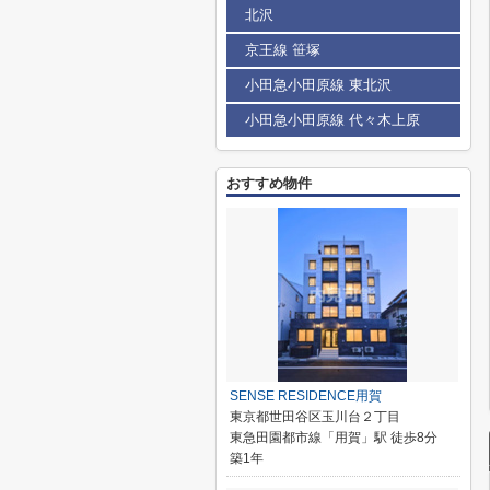
北沢
京王線 笹塚
小田急小田原線 東北沢
小田急小田原線 代々木上原
おすすめ物件
SENSE RESIDENCE用賀
東京都世田谷区玉川台２丁目
東急田園都市線「用賀」駅 徒歩8分
築1年