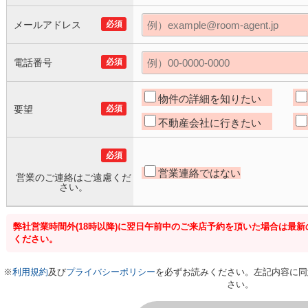
メールアドレス
必須
電話番号
必須
物件の詳細を知りたい
要望
必須
不動産会社に行きたい
必須
営業連絡ではない
営業のご連絡はご遠慮くだ
さい。
弊社営業時間外(18時以降)に翌日午前中のご来店予約を頂いた場合は最
ください。
※
利用規約
及び
プライバシーポリシー
を必ずお読みください。左記内容に同
さい。