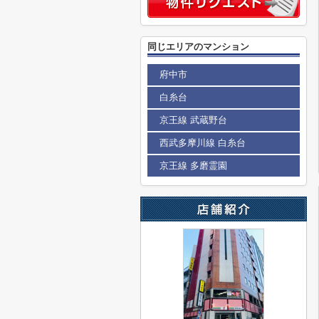
同じエリアのマンション
府中市
白糸台
京王線 武蔵野台
西武多摩川線 白糸台
京王線 多磨霊園