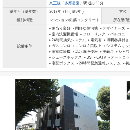
京王線
「
多磨霊園
」駅 徒歩11分
築年月（築年数）
2017年 7月 ( 築9年 )
方位
種別/構造
マンション/鉄筋コンクリート
所在階/階
陽当り良好
閑静な住宅地
デザイナーズ
室内洗濯機置場
フローリング
バルコニー
24時間換気システム
電気有
照明器具付き
ガスコンロ
コンロ２口以上
システムキッ
設備条件
浴室乾燥機
温水洗浄便座
洗面台
シャワ
シューズボックス
BS
CATV
オートロッ
宅配ボックス
24時間緊急通報システム
初