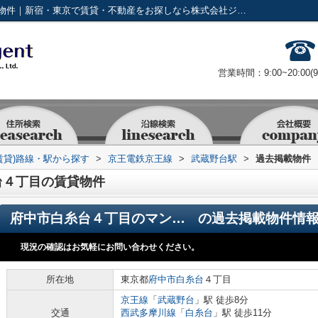
府中市白糸台４丁目の賃貸物件の過去掲載物件｜新宿・東京で賃貸・不動産をお探しなら株式会社ジャパンリアルエステート
営業時間：9:00~20:00(
賃貸)路線・駅から探す
>
京王電鉄京王線
>
武蔵野台駅
>
過去掲載物件
台４丁目の賃貸物件
府中市白糸台４丁目のマンション
の過去掲載物件情
現況の確認はお気軽にお問い合わせください。
所在地
東京都
府中市
白糸台
４丁目
京王線
「
武蔵野台
」駅 徒歩8分
交通
西武多摩川線
「
白糸台
」駅 徒歩11分