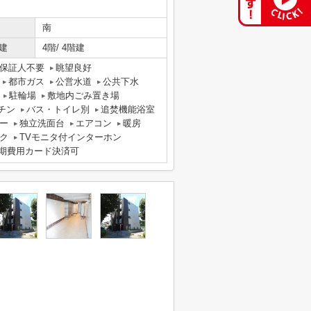
南
建
4階/ 4階建
保証人不要
眺望良好
都市ガス
公営水道
公共下水
駐輪場
敷地内ごみ置き場
チン
バス・トイレ別
追焚機能浴室
ー
独立洗面台
エアコン
暖房
ク
TVモニタ付インターホン
期費用カード決済可