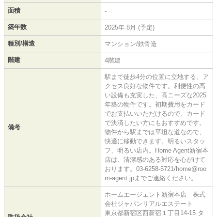
面積
-
築年数
2025年 8月 (予定)
種別/構造
マンション/鉄骨造
階建
4階建
駅まで徒歩4分の位置に立地する、ア
クセス良好な物件です。利便性の高
い設備も充実した、高ニーズな2025
年築の物件です。初期費用をカード
でお支払いいただけるので、カード
で決済したい方にもおすすめです。
備考
物件から駅までは平坦な道なので、
快適に移動できます。明るいスタッ
フ、明るい店内。Home Agent新宿本
店は、清潔感のある対応を心がけて
おります。03-6258-5721/home@roo
m-agent.jpまでご連絡ください。
ホームエージェント新宿本店 株式
会社ジャパンリアルエステート
東京都新宿区西新宿１丁目14-15 タ