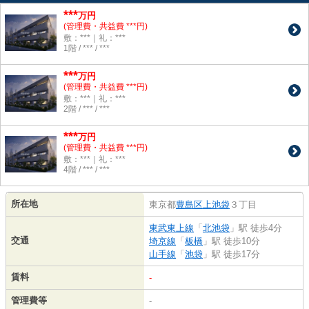
***
万円
(管理費・共益費 ***円)
敷：***｜礼：***
1階 / *** / ***
***
万円
(管理費・共益費 ***円)
敷：***｜礼：***
2階 / *** / ***
***
万円
(管理費・共益費 ***円)
敷：***｜礼：***
4階 / *** / ***
所在地
東京都
豊島区
上池袋
３丁目
東武東上線
「
北池袋
」駅 徒歩4分
交通
埼京線
「
板橋
」駅 徒歩10分
山手線
「
池袋
」駅 徒歩17分
賃料
-
管理費等
-