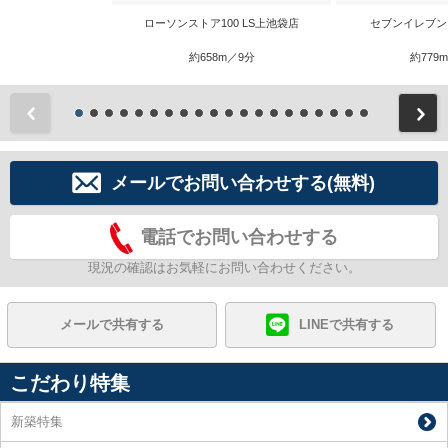
ローソンストア100 LS上池袋店
セブンイレブン
約658m／9分
約779
前
メールでお問い合わせする(無料)
電話でお問い合わせする
現況の確認はお気軽にお問い合わせください。
メールで共有する
LINEで共有する
こだわり特集
新築特集