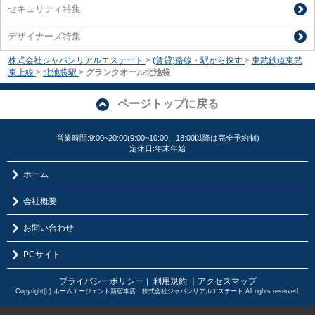
セキュリティ特集
デザイナーズ特集
株式会社ジャパンリアルエステート
>
(賃貸)路線・駅から探す
>
東武鉄道東武
東上線
>
北池袋駅
>
グランクオール北池袋
ページトップに戻る
営業時間:9:00~20:00(9:00~10:00、18:00以降は完全予約制)
定休日:年末年始
ホーム
会社概要
お問い合わせ
PCサイト
プライバシーポリシー
利用規約
｜アクセスマップ
｜
Copyright(c) ホームエージェント新宿本店 株式会社ジャパンリアルエステート All rights reserved.