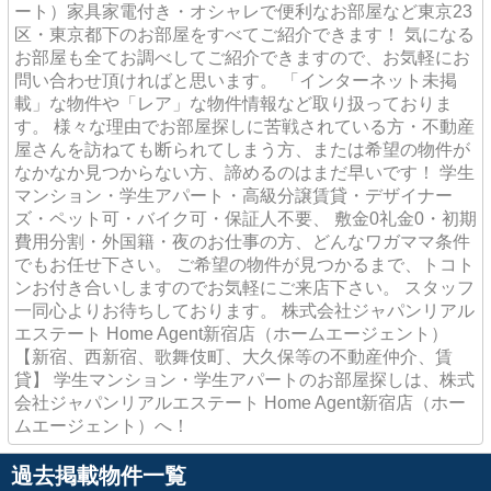
ート）家具家電付き・オシャレで便利なお部屋など東京23
区・東京都下のお部屋をすべてご紹介できます！ 気になる
お部屋も全てお調べしてご紹介できますので、お気軽にお
問い合わせ頂ければと思います。 「インターネット未掲
載」な物件や「レア」な物件情報など取り扱っておりま
す。 様々な理由でお部屋探しに苦戦されている方・不動産
屋さんを訪ねても断られてしまう方、または希望の物件が
なかなか見つからない方、諦めるのはまだ早いです！ 学生
マンション・学生アパート・高級分譲賃貸・デザイナー
ズ・ペット可・バイク可・保証人不要、 敷金0礼金0・初期
費用分割・外国籍・夜のお仕事の方、どんなワガママ条件
でもお任せ下さい。 ご希望の物件が見つかるまで、トコト
ンお付き合いしますのでお気軽にご来店下さい。 スタッフ
一同心よりお待ちしております。 株式会社ジャパンリアル
エステート Home Agent新宿店（ホームエージェント）
【新宿、西新宿、歌舞伎町、大久保等の不動産仲介、賃
貸】 学生マンション・学生アパートのお部屋探しは、株式
会社ジャパンリアルエステート Home Agent新宿店（ホー
ムエージェント）へ！
過去掲載物件一覧