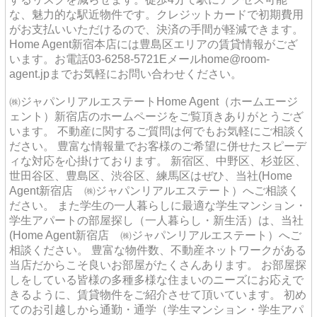
な、魅力的な駅近物件です。クレジットカードで初期費用
がお支払いいただけるので、決済の手間が軽減できます。
Home Agent新宿本店には豊島区エリアの賃貸情報がござ
います。お電話03-6258-5721Eメールhome@room-
agent.jpまでお気軽にお問い合わせください。
㈱ジャパンリアルエステートHome Agent（ホームエージ
ェント）新宿店のホームページをご覧頂きありがとうござ
います。 不動産に関するご質問は何でもお気軽にご相談く
ださい。 豊富な情報量でお客様のご希望に併せたスピーデ
ィな対応を心掛けております。 新宿区、中野区、杉並区、
世田谷区、豊島区、渋谷区、練馬区はぜひ、当社(Home
Agent新宿店 ㈱ジャパンリアルエステート）へご相談く
ださい。 また学生の一人暮らしに最適な学生マンション・
学生アパートの部屋探し（一人暮らし・新生活）は、当社
(Home Agent新宿店 ㈱ジャパンリアルエステート）へご
相談ください。 豊富な物件数、不動産ネットワークがある
当店だからこそ良いお部屋がたくさんあります。 お部屋探
しをしている皆様の多種多様な住まいのニーズにお応えで
きるように、賃貸物件をご紹介させて頂いています。 初め
てのお引越しから通勤・通学（学生マンション・学生アパ