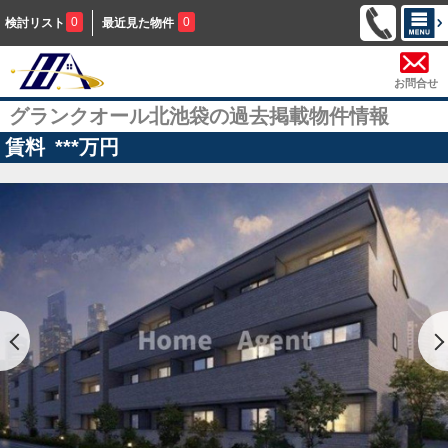
0
0
検討リスト
最近見た物件
お問合せ
グランクオール北池袋の過去掲載物件情報
賃料
***
万円