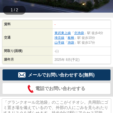
1 / 2
賃料
-
東武東上線
「
北池袋
」駅 徒歩4分
交通
埼京線
「
板橋
」駅 徒歩10分
山手線
「
池袋
」駅 徒歩17分
間取り(面積)
-(-)
築年月
2025年 8月(予定)
メールでお問い合わせする(無料)
電話でお問い合わせする
「グランクオール北池袋」のここがイチオシ。共用部にゴ
ミ置き場を備えているので、外部の人にごみを見られたり
するリスクを減らせます。徒歩4分で駅にアクセス可能