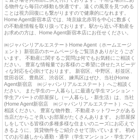
る物件なら毎日の移動も快適です。遠くの風景を見つめる
ことは視力回復にも繋がりますので健康的になれます。
Home Agent新宿本店では、埼京線北赤羽を中心に数多く
の不動産情報を取り扱っております。駅から近い不動産を
お求めの方は、Home Agent新宿本店にお任せください。
㈱ジャパンリアルエステートHome Agent（ホームエージ
ェント）新宿店のホームページをご覧頂きありがとうござ
います。 不動産に関するご質問は何でもお気軽にご相談く
ださい。 豊富な情報量でお客様のご希望に併せたスピーデ
ィな対応を心掛けております。 新宿区、中野区、杉並区、
世田谷区、豊島区、渋谷区、練馬区はぜひ、当社(Home
Agent新宿店 ㈱ジャパンリアルエステート）へご相談く
ださい。 また学生の一人暮らしに最適な学生マンション・
学生アパートの部屋探し（一人暮らし・新生活）は、当社
(Home Agent新宿店 ㈱ジャパンリアルエステート）へご
相談ください。 豊富な物件数、不動産ネットワークがある
当店だからこそ良いお部屋がたくさんあります。 お部屋探
しをしている皆様の多種多様な住まいのニーズにお応えで
きるように、賃貸物件をご紹介させて頂いています。 初め
てのお引越しから通勤・通学（学生マンション・学生アパ