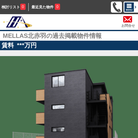
0
0
検討リスト
最近見た物件
お問合せ
MELLAS北赤羽の過去掲載物件情報
賃料
***
万円