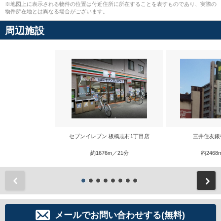
※地図上に表示される物件の位置は付近住所に所在することを表すものであり、実際の
物件所在地とは異なる場合がございます。
周辺施設
セブンイレブン 板橋志村1丁目店
三井住友銀
約1676m／21分
約2468
前
メールでお問い合わせする(無料)