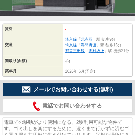
賃料
-
埼京線
「
北赤羽
」駅 徒歩9分
交通
埼京線
「
浮間舟渡
」駅 徒歩15分
都営三田線
「
志村坂上
」駅 徒歩21分
間取り(面積)
-(-)
築年月
2026年 6月(予定)
メールでお問い合わせする(無料)
電話でお問い合わせする
電車での移動がより便利になる、2駅利用可能な物件で
す。ゴミ出しを楽にするために、遠くまで行かずに済むゴ
ミ置き場を共用部に供え付けております。平坦な場所にあ