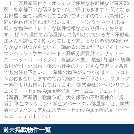
ート）家具家電付き・オシャレで便利なお部屋など東京23
区・東京都下のお部屋をすべてご紹介できます！ 気になる
お部屋も全てお調べしてご紹介できますので、お気軽にお
問い合わせ頂ければと思います。 「インターネット未掲
載」な物件や「レア」な物件情報など取り扱っておりま
す。 様々な理由でお部屋探しに苦戦されている方・不動産
屋さんを訪ねても断られてしまう方、または希望の物件が
なかなか見つからない方、諦めるのはまだ早いです！ 学生
マンション・学生アパート・高級分譲賃貸・デザイナー
ズ・ペット可・バイク可・保証人不要、 敷金0礼金0・初期
費用分割・外国籍・夜のお仕事の方、どんなワガママ条件
でもお任せ下さい。 ご希望の物件が見つかるまで、トコト
ンお付き合いしますのでお気軽にご来店下さい。 スタッフ
一同心よりお待ちしております。 株式会社ジャパンリアル
エステート Home Agent新宿店（ホームエージェント）
【新宿、西新宿、歌舞伎町、大久保等の不動産仲介、賃
貸】 学生マンション・学生アパートのお部屋探しは、株式
会社ジャパンリアルエステート Home Agent新宿店（ホー
ムエージェント）へ！
過去掲載物件一覧