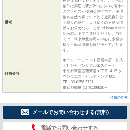
良好な物件で魅力的です。こちらの
物件は周辺に駅が2つあるので電車へ
のアクセスが便利な物件です。洗濯
物も自然乾燥ですぐ乾く通風良好な
備考
間取りの物件。より多くの不動産情
報をお求めなら、まずはHome Agent
新宿本店までご連絡ください。当社
では、埼京線北赤羽を中心に多種多
様な不動産情報を取り扱っておりま
す。
ホームエージェント新宿本店 株式
会社ジャパンリアルエステート
東京都新宿区西新宿１丁目14-15 タ
取扱会社
ウンウエストビルディング 803
TEL:03-6258-5721
東京都知事 (1) 第106820号
情報の見方
メールでお問い合わせする(無料)
電話でお問い合わせする