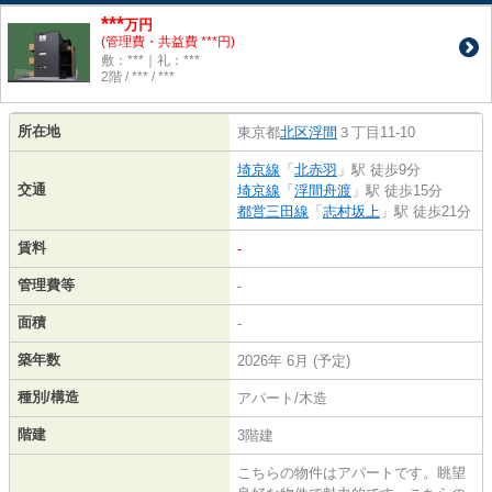
***
万円
(管理費・共益費 ***円)
敷：***｜礼：***
2階 / *** / ***
所在地
東京都
北区
浮間
３丁目11-10
埼京線
「
北赤羽
」駅 徒歩9分
交通
埼京線
「
浮間舟渡
」駅 徒歩15分
都営三田線
「
志村坂上
」駅 徒歩21分
賃料
-
管理費等
-
面積
-
築年数
2026年 6月 (予定)
種別/構造
アパート/木造
階建
3階建
こちらの物件はアパートです。眺望