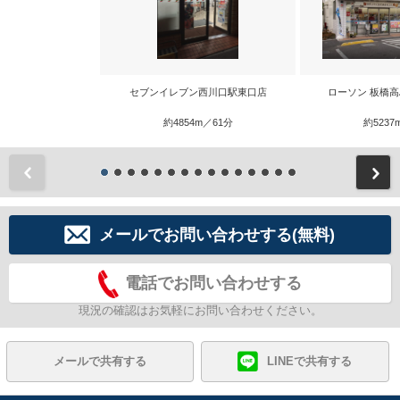
セブンイレブン西川口駅東口店
ローソン 板橋
約4854m／61分
約5237
前
メールでお問い合わせする(無料)
電話でお問い合わせする
現況の確認はお気軽にお問い合わせください。
メールで共有する
LINEで共有する