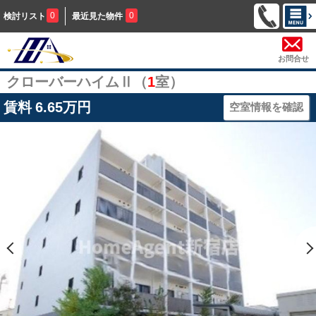
0
0
検討リスト
最近見た物件
お問合せ
クローバーハイムⅡ（
1
室）
賃料
6.65万円
空室情報を確認