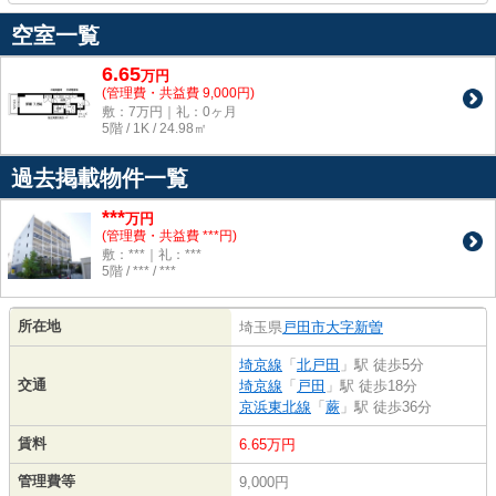
空室一覧
6.65
万
円
(管理費・共益費 9,000円)
敷：7万円｜礼：0ヶ月
5階 / 1K / 24.98㎡
過去掲載物件一覧
***
万円
(管理費・共益費 ***円)
敷：***｜礼：***
5階 / *** / ***
所在地
埼玉県
戸田市
大字新曽
埼京線
「
北戸田
」駅 徒歩5分
交通
埼京線
「
戸田
」駅 徒歩18分
京浜東北線
「
蕨
」駅 徒歩36分
賃料
6.65万円
管理費等
9,000円