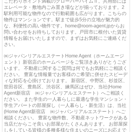
こだわりポイント満載のクローバーハイムⅡ。共用部には
エレベータ・敷地内ごみ置き場などが揃っております。2
駅利用可能な物件なので行動範囲も広がります。こちらの
物件はマンションです。駅まで徒歩5分の立地が魅力的
な、利便性の高い物件です。home@room-agent.jpからお
問い合わせをお待ちしております。戸田市に根付いた賃貸
情報をお届けいたしますので、まずはお気軽にご連絡くだ
さい。
㈱ジャパンリアルエステートHome Agent（ホームエージ
ェント）新宿店のホームページをご覧頂きありがとうござ
います。 不動産に関するご質問は何でもお気軽にご相談く
ださい。 豊富な情報量でお客様のご希望に併せたスピーデ
ィな対応を心掛けております。 新宿区、中野区、杉並区、
世田谷区、豊島区、渋谷区、練馬区はぜひ、当社(Home
Agent新宿店 ㈱ジャパンリアルエステート）へご相談く
ださい。 また学生の一人暮らしに最適な学生マンション・
学生アパートの部屋探し（一人暮らし・新生活）は、当社
(Home Agent新宿店 ㈱ジャパンリアルエステート）へご
相談ください。 豊富な物件数、不動産ネットワークがある
当店だからこそ良いお部屋がたくさんあります。 お部屋探
しをしている皆様の多種多様な住まいのニーズにお応えで