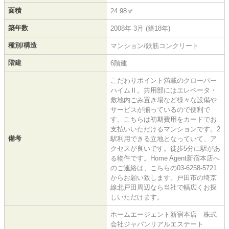
面積
24.98㎡
築年数
2008年 3月 (築18年)
種別/構造
マンション/鉄筋コンクリート
階建
6階建
こだわりポイント満載のクローバー
ハイムⅡ。共用部にはエレベータ・
敷地内ごみ置き場など様々な設備や
サービスが揃っているので便利で
す。こちらは初期費用をカードでお
支払いいただけるマンションです。2
備考
駅利用できる立地となっていて、ア
クセスが良いです。徒歩5分に駅があ
る物件です。Home Agent新宿本店へ
のご連絡は、こちらの03-6258-5721
からお願い致します。戸田市の埼京
線北戸田周辺なら当社で幅広くお探
しいただけます。
ホームエージェント新宿本店 株式
会社ジャパンリアルエステート