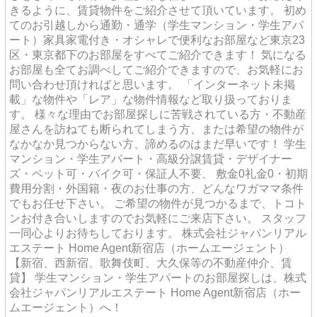
きるように、賃貸物件をご紹介させて頂いています。 初め
てのお引越しから通勤・通学（学生マンション・学生アパ
ート）家具家電付き・オシャレで便利なお部屋など東京23
区・東京都下のお部屋をすべてご紹介できます！ 気になる
お部屋も全てお調べしてご紹介できますので、お気軽にお
問い合わせ頂ければと思います。 「インターネット未掲
載」な物件や「レア」な物件情報など取り扱っておりま
す。 様々な理由でお部屋探しに苦戦されている方・不動産
屋さんを訪ねても断られてしまう方、または希望の物件が
なかなか見つからない方、諦めるのはまだ早いです！ 学生
マンション・学生アパート・高級分譲賃貸・デザイナー
ズ・ペット可・バイク可・保証人不要、 敷金0礼金0・初期
費用分割・外国籍・夜のお仕事の方、どんなワガママ条件
でもお任せ下さい。 ご希望の物件が見つかるまで、トコト
ンお付き合いしますのでお気軽にご来店下さい。 スタッフ
一同心よりお待ちしております。 株式会社ジャパンリアル
エステート Home Agent新宿店（ホームエージェント）
【新宿、西新宿、歌舞伎町、大久保等の不動産仲介、賃
貸】 学生マンション・学生アパートのお部屋探しは、株式
会社ジャパンリアルエステート Home Agent新宿店（ホー
ムエージェント）へ！