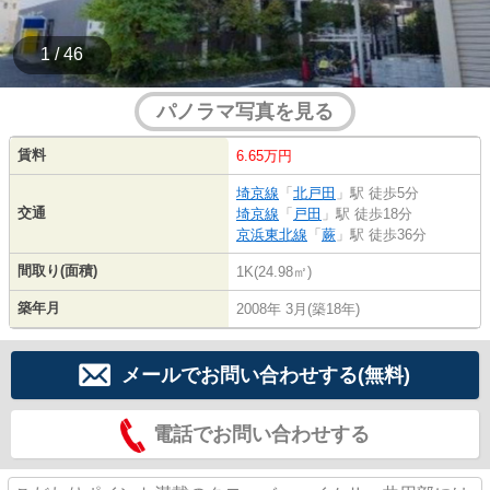
1 / 46
パノラマ写真を見る
賃料
6.65万円
埼京線
「
北戸田
」駅 徒歩5分
交通
埼京線
「
戸田
」駅 徒歩18分
京浜東北線
「
蕨
」駅 徒歩36分
間取り(面積)
1K(24.98㎡)
築年月
2008年 3月(築18年)
メールでお問い合わせする(無料)
電話でお問い合わせする