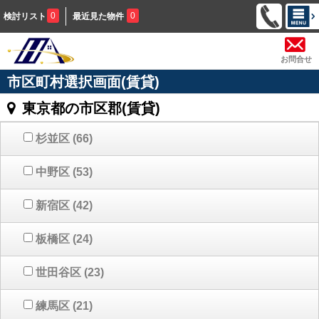
0
0
検討リスト
最近見た物件
お問合せ
市区町村選択画面(賃貸)
東京都の市区郡(賃貸)
杉並区
(66)
中野区
(53)
新宿区
(42)
板橋区
(24)
世田谷区
(23)
練馬区
(21)