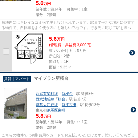
5.6
万円
築年数：築14年 ｜募集中：
1室
階数：2階建
敷地内にはキレイなゴミ捨て場も設けられています。駅まで平坦な場所に位置す
る物件で、自転車をよく使う方にも嬉しい立地です。行き先に応じて駅を選べる
2駅利用可能な物件です。こち...
5.6
万
円
(管理費・共益費 3,000円)
敷：0万円｜礼：0万円
所在階：2階
間取り：1R
面積：9.35㎡
マイプラン新桜台
賃貸｜アパート
西武有楽町線
「
新桜台
」駅 徒歩3分
西武池袋線
「
桜台
」駅 徒歩7分
都営大江戸線
「
新江古田
」駅 徒歩13分
東京都
練馬区
栄町
5.8
万円
築年数：築14年 ｜募集中：
1室
階数：2階建
こちらの物件では初期費用をカードでお支払いいただけます。忙しい日でもゴミ