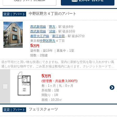
中野区野方４丁目のアパート
賃貸｜アパート
西武新宿線
「
野方
」駅 徒歩8分
西武新宿線
「
沼袋
」駅 徒歩10分
都営大江戸線
「
新江古田
」駅 徒歩27分
東京都
中野区
野方
４丁目
5
万円
築年数：築19年 ｜募集中：
1室
階数：2階建
道が平坦だと買い物も快適にできますね。室内に新鮮な空気を取り入れやすい風
通しが良好な物件です。ごみ置き場は敷地内にあります。クレジットカードで初
期費用がお支払いいただける...
5
万
円
(管理費・共益費 3,000円)
敷：1ヶ月｜礼：0ヶ月
所在階：1階
間取り：1R
面積：10.20㎡
フェリスクォーツ
賃貸｜アパート