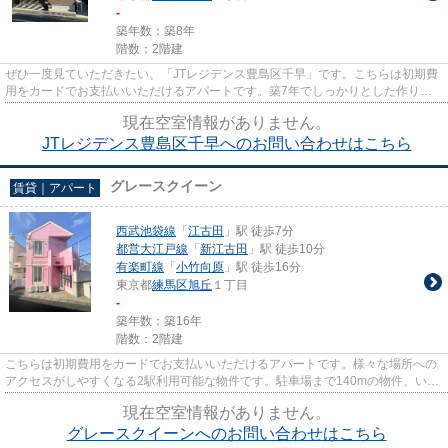
-
築年数：築8年
階数：2階建
ぜひ一度見ていただきたい、「JTレジデンス豊島区千早」です。こちらは初期費
用をカードでお支払いいただけるアパートです。築7年でしっかりとした作りが
特徴の物件です。徒歩5分で駅...
現在空室情報がありません。
JTレジデンス豊島区千早へのお問い合わせはこちら
グレースクイーン
賃貸｜アパート
西武池袋線
「
江古田
」駅 徒歩7分
都営大江戸線
「
新江古田
」駅 徒歩10分
有楽町線
「
小竹向原
」駅 徒歩16分
東京都
練馬区
旭丘
１丁目
-
築年数：築16年
階数：2階建
こちらは初期費用をカードでお支払いいただけるアパートです。様々な場所への
アクセスがしやすくなる2駅利用可能な物件です。駐車場まで140mの物件、いか
がでしょうか。良好な眺望で癒...
現在空室情報がありません。
グレースクイーンへのお問い合わせはこちら