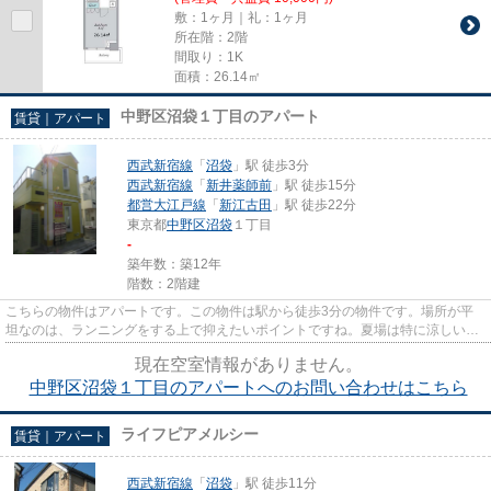
敷：1ヶ月｜礼：1ヶ月
所在階：2階
間取り：1K
面積：26.14㎡
中野区沼袋１丁目のアパート
賃貸｜アパート
西武新宿線
「
沼袋
」駅 徒歩3分
西武新宿線
「
新井薬師前
」駅 徒歩15分
都営大江戸線
「
新江古田
」駅 徒歩22分
東京都
中野区
沼袋
１丁目
-
築年数：築12年
階数：2階建
こちらの物件はアパートです。この物件は駅から徒歩3分の物件です。場所が平
坦なのは、ランニングをする上で抑えたいポイントですね。夏場は特に涼しい通
風良好な環境の良い快適空間を...
現在空室情報がありません。
中野区沼袋１丁目のアパートへのお問い合わせはこちら
ライフピアメルシー
賃貸｜アパート
西武新宿線
「
沼袋
」駅 徒歩11分