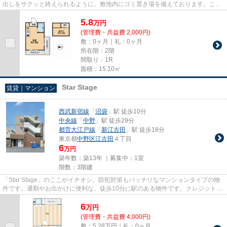
出しをサクッと終えられるように、敷地内にゴミ置き場を備えております。こち
らの物件はアパートです。2駅...
5.8
万
円
(管理費・共益費 2,000円)
敷：0ヶ月｜礼：0ヶ月
所在階：2階
間取り：1R
面積：15.10㎡
Star Stage
賃貸｜マンション
西武新宿線
「
沼袋
」駅 徒歩10分
中央線
「
中野
」駅 徒歩29分
都営大江戸線
「
新江古田
」駅 徒歩18分
東京都
中野区
江古田
４丁目
6
万円
築年数：築13年 ｜募集中：
1室
階数：3階建
「Star Stage」のここがイチオシ。防犯対策もバッチリなマンションタイプの物
件です。通勤やお出かけに便利な、徒歩10分に駅のある物件です。クレジットカ
ードで初期費用をお支払いい...
6
万
円
(管理費・共益費 4,000円)
敷：5.28万円｜礼：0ヶ月