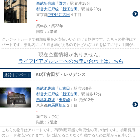
西武新宿線
「
野方
」駅 徒歩18分
都営大江戸線
「
新江古田
」駅 徒歩20分
東京都
中野区
江古田
４丁目
-
築年数：築23年
階数：2階建
クレジットカードで初期費用をお支払いいただける物件です。こちらの物件はア
パートです。敷地内にゴミ置き場があるのでわざわざゴミを捨てに行く手間が省
けます。風通しが良好なので...
現在空室情報がありません。
ライフピアメルシーへのお問い合わせはこちら
IKD江古田ザ・レジデンス
賃貸｜アパート
西武池袋線
「
江古田
」駅 徒歩8分
都営大江戸線
「
新江古田
」駅 徒歩12分
西武池袋線
「
東長崎
」駅 徒歩12分
東京都
練馬区
旭丘
２丁目
-
築年数：予定
階数：2階建
こちらの物件はアパートです。2駅利用可能で利便性の高い物件です。初期費用
のカード決済ができます。朝に慌てることなく行動するために駅から徒歩8分の