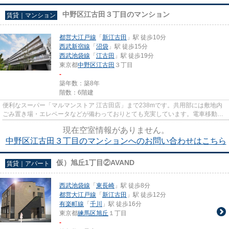
中野区江古田３丁目のマンション
賃貸｜マンション
都営大江戸線
「
新江古田
」駅 徒歩10分
西武新宿線
「
沼袋
」駅 徒歩15分
西武池袋線
「
江古田
」駅 徒歩19分
東京都
中野区
江古田
３丁目
-
築年数：築8年
階数：6階建
便利なスーパー「マルマンストア 江古田店」まで238mです。共用部には敷地内
ごみ置き場・エレベータなどが備わっておりとても充実しています。電車移動の
多い方に嬉しい駅から徒歩10分...
現在空室情報がありません。
中野区江古田３丁目のマンションへのお問い合わせはこちら
仮）旭丘1丁目②AVAND
賃貸｜アパート
西武池袋線
「
東長崎
」駅 徒歩8分
都営大江戸線
「
新江古田
」駅 徒歩12分
有楽町線
「
千川
」駅 徒歩16分
東京都
練馬区
旭丘
１丁目
-