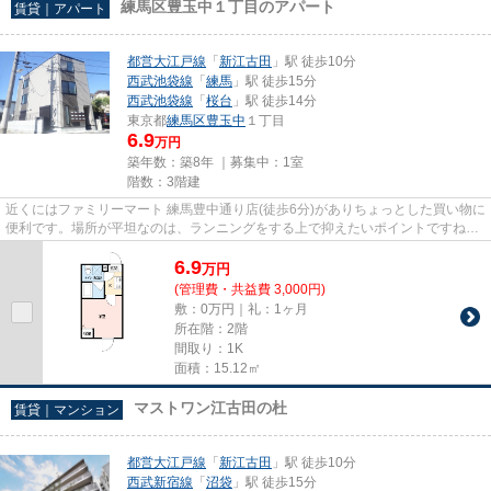
練馬区豊玉中１丁目のアパート
賃貸｜アパート
都営大江戸線
「
新江古田
」駅 徒歩10分
西武池袋線
「
練馬
」駅 徒歩15分
西武池袋線
「
桜台
」駅 徒歩14分
東京都
練馬区
豊玉中
１丁目
6.9
万円
築年数：築8年 ｜募集中：
1室
階数：3階建
近くにはファミリーマート 練馬豊中通り店(徒歩6分)がありちょっとした買い物に
便利です。場所が平坦なのは、ランニングをする上で抑えたいポイントですね。
初期費用はカードで決済い...
6.9
万
円
(管理費・共益費 3,000円)
敷：0万円｜礼：1ヶ月
所在階：2階
間取り：1K
面積：15.12㎡
マストワン江古田の杜
賃貸｜マンション
都営大江戸線
「
新江古田
」駅 徒歩10分
西武新宿線
「
沼袋
」駅 徒歩15分