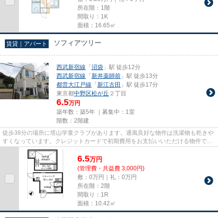
所在階：1階
間取り：1K
面積：16.65㎡
ソフィアツリー
賃貸｜アパート
西武新宿線
「
沼袋
」駅 徒歩12分
西武新宿線
「
新井薬師前
」駅 徒歩13分
都営大江戸線
「
新江古田
」駅 徒歩17分
東京都
中野区
松が丘
２丁目
6.5
万円
築年数：築5年 ｜募集中：
1室
階数：2階建
徒歩38分の場所に塔山学童クラブがあります。通風良好な物件は洗濯物も乾きや
すくなっています。クレジットカードで初期費用をお支払いいただける物件で
す。電車でのアクセスを快適な...
6.5
万
円
(管理費・共益費 3,000円)
敷：0万円｜礼：0万円
所在階：2階
間取り：1R
面積：10.42㎡