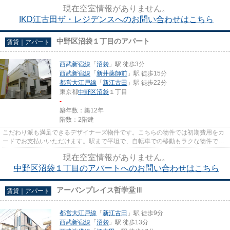
駅近物件はいかがでしょうか。H...
現在空室情報がありません。
IKD江古田ザ・レジデンスへのお問い合わせはこちら
中野区沼袋１丁目のアパート
賃貸｜アパート
西武新宿線
「
沼袋
」駅 徒歩3分
西武新宿線
「
新井薬師前
」駅 徒歩15分
都営大江戸線
「
新江古田
」駅 徒歩22分
東京都
中野区
沼袋
１丁目
-
築年数：築12年
階数：2階建
こだわり派も満足できるデザイナーズ物件です。こちらの物件では初期費用をカ
ードでお支払いいただけます。駅まで平坦で、自転車での移動もラクな物件で
す。徒歩3分の位置に駅がある物...
現在空室情報がありません。
中野区沼袋１丁目のアパートへのお問い合わせはこちら
アーバンプレイス哲学堂Ⅲ
賃貸｜アパート
都営大江戸線
「
新江古田
」駅 徒歩9分
西武新宿線
「
沼袋
」駅 徒歩13分