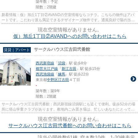
築年数：予定
階数：2階建
新着情報：仮）旭丘1丁目②AVANDの空室情報ならコチラ。こちらの物件はアパ
ートです。こだわり派も満足できるデザイナーズ物件です。通風良好で陽の当た
る気持ちの良い物件をご提供いた...
現在空室情報がありません。
仮）旭丘1丁目②AVANDへのお問い合わせはこちら
サークルハウス江古田弐番館
賃貸｜アパート
西武新宿線
「
沼袋
」駅 徒歩8分
都営大江戸線
「
新江古田
」駅 徒歩15分
西武池袋線
「
練馬
」駅 徒歩22分
東京都
中野区
江古田
４丁目
-
築年数：築9年
階数：2階建
サークルハウス江古田弐番館：西武新宿線沼袋駅にも近くて便利。徒歩52分の場
所に塔山学童クラブがあります。敷地内ごみ置き場は、忙しいあなたにとってマ
ストな条件ではないでしょう...
現在空室情報がありません。
サークルハウス江古田弐番館へのお問い合わせはこちら
該当公開件数
61
棟 空き数
10
件
1-20
棟表示