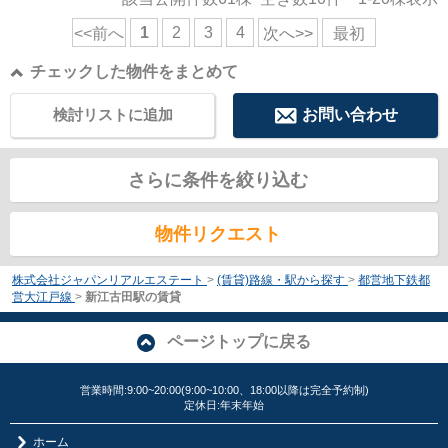
1
2
3
4
<<前へ
次へ>>
最初
チェックした物件をまとめて
検討リストに追加
お問い合わせ
さらに条件を絞り込む
物件リクエスト
株式会社ジャパンリアルエステート
>
(賃貸)路線・駅から探す
>
都営地下鉄都
営大江戸線
>
新江古田駅の賃貸
ページトップに戻る
営業時間:9:00~20:00(9:00~10:00、18:00以降は完全予約制)
定休日:年末年始
ホーム