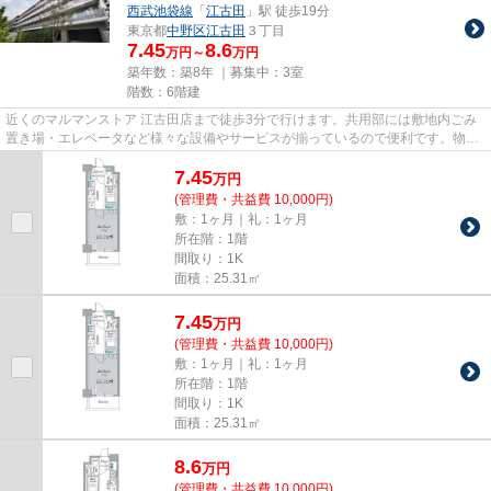
西武池袋線
「
江古田
」駅 徒歩19分
東京都
中野区
江古田
３丁目
7.45
8.6
万円～
万円
築年数：築8年 ｜募集中：
3室
階数：6階建
近くのマルマンストア 江古田店まで徒歩3分で行けます。共用部には敷地内ごみ
置き場・エレベータなど様々な設備やサービスが揃っているので便利です。物件
の近くに駅が2つあるため、用...
7.45
万
円
(管理費・共益費 10,000円)
敷：1ヶ月｜礼：1ヶ月
所在階：1階
間取り：1K
面積：25.31㎡
7.45
万
円
(管理費・共益費 10,000円)
敷：1ヶ月｜礼：1ヶ月
所在階：1階
間取り：1K
面積：25.31㎡
8.6
万
円
(管理費・共益費 10,000円)