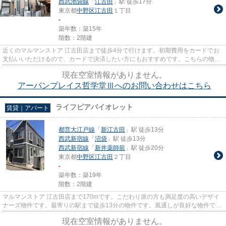
西武池袋線
「
江古田
」駅 徒歩17分
東京都
中野区
江古田
１丁目
-
築年数：築15年
階数：2階建
近くのマルマンストア 江古田店まで徒歩4分で行けます。初期費用をカードでお
支払いいただけるので、カードで決済したい方にもおすすめです。こちらの物件
はアパートです。いつでも快...
現在空室情報がありません。
アーバンプレイス哲学堂Ⅲへのお問い合わせはこちら
ライフピアバイオレット
賃貸｜アパート
都営大江戸線
「
新江古田
」駅 徒歩13分
西武新宿線
「
沼袋
」駅 徒歩13分
西武新宿線
「
新井薬師前
」駅 徒歩20分
東京都
中野区
江古田
２丁目
-
築年数：築19年
階数：2階建
マルマンストア 江古田店まで170mです。こだわり派の方も満足度の高いデザイ
ナーズ物件です。最寄りの駅まで徒歩13分の物件です。風通しが良好な物件で
す。中野区エリアの賃貸情報がHo...
現在空室情報がありません。