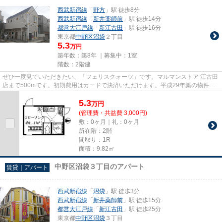
西武新宿線
「
野方
」駅 徒歩8分
西武新宿線
「
新井薬師前
」駅 徒歩14分
都営大江戸線
「
新江古田
」駅 徒歩16分
東京都
中野区
沼袋
２丁目
5.3
万円
築年数：築8年 ｜募集中：
1室
階数：2階建
ぜひ一度見ていただきたい、「フェリスクォーツ」です。マルマンストア 江古田
店まで500mです。初期費用はカードで決済いただけます。平成29年築の物件で
す。気になる情報を見つけたら...
5.3
万
円
(管理費・共益費 3,000円)
敷：0ヶ月｜礼：0ヶ月
所在階：2階
間取り：1R
面積：9.82㎡
中野区沼袋３丁目のアパート
賃貸｜アパート
西武新宿線
「
沼袋
」駅 徒歩3分
西武新宿線
「
新井薬師前
」駅 徒歩15分
都営大江戸線
「
新江古田
」駅 徒歩25分
東京都
中野区
沼袋
３丁目