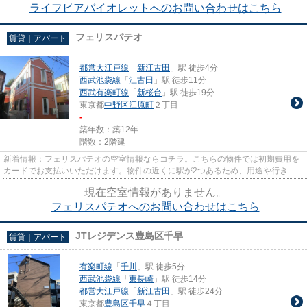
ライフピアバイオレットへのお問い合わせはこちら
フェリスパテオ
賃貸｜アパート
都営大江戸線
「
新江古田
」駅 徒歩4分
西武池袋線
「
江古田
」駅 徒歩11分
西武有楽町線
「
新桜台
」駅 徒歩19分
東京都
中野区
江原町
２丁目
-
築年数：築12年
階数：2階建
新着情報：フェリスパテオの空室情報ならコチラ。こちらの物件では初期費用を
カードでお支払いいただけます。物件の近くに駅が2つあるため、用途や行き先
によって経路を選べます。敷地...
現在空室情報がありません。
フェリスパテオへのお問い合わせはこちら
JTレジデンス豊島区千早
賃貸｜アパート
有楽町線
「
千川
」駅 徒歩5分
西武池袋線
「
東長崎
」駅 徒歩14分
都営大江戸線
「
新江古田
」駅 徒歩24分
東京都
豊島区
千早
４丁目