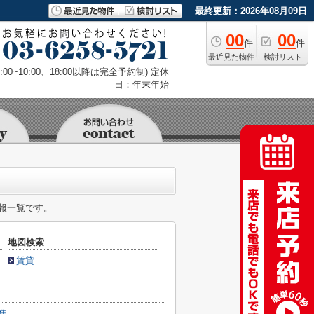
最終更新：2026年08月09日
00
00
件
件
最近見た物件
検討リスト
9:00~10:00、18:00以降は完全予約制) 定休
日：年末年始
報一覧です。
地図検索
賃貸
集