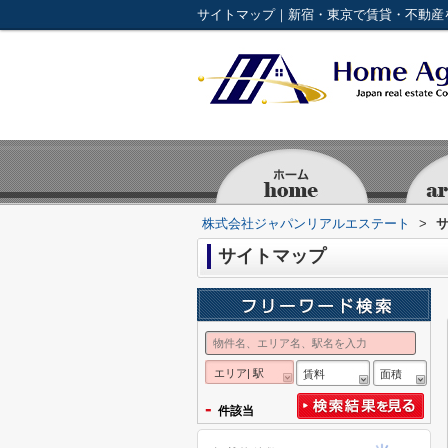
サイトマップ｜新宿・東京で賃貸・不動産
株式会社ジャパンリアルエステート
>
サイトマップ
エリア| 駅
賃料
面積
-
件該当