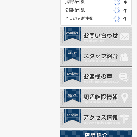
掲載物件数
件
公開物件数
件
本日の更新件数
件