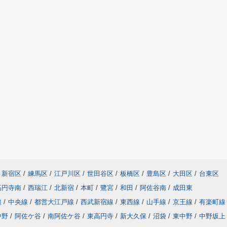
新宿区
/
練馬区
/
江戸川区
/
世田谷区
/
板橋区
/
豊島区
/
大田区
/
台東区
高円寺南
/
西瑞江
/
北新宿
/
本町
/
鷺宮
/
和田
/
阿佐谷南
/
成田東
線
/
中央線
/
都営大江戸線
/
西武新宿線
/
東西線
/
山手線
/
京王線
/
有楽町線
中野
/
阿佐ケ谷
/
南阿佐ケ谷
/
東高円寺
/
新大久保
/
沼袋
/
東中野
/
中野坂上