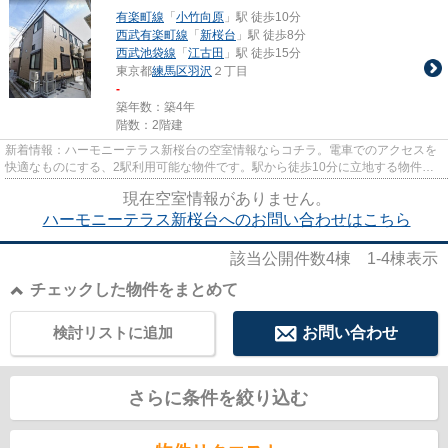
有楽町線
「
小竹向原
」駅 徒歩10分
西武有楽町線
「
新桜台
」駅 徒歩8分
西武池袋線
「
江古田
」駅 徒歩15分
東京都
練馬区
羽沢
２丁目
-
築年数：築4年
階数：2階建
新着情報：ハーモニーテラス新桜台の空室情報ならコチラ。電車でのアクセスを
快適なものにする、2駅利用可能な物件です。駅から徒歩10分に立地する物件で
す。2021年築の物件となってお...
現在空室情報がありません。
ハーモニーテラス新桜台へのお問い合わせはこちら
該当公開件数
4
棟
1-4
棟表示
チェックした物件をまとめて
検討リストに追加
お問い合わせ
さらに条件を絞り込む