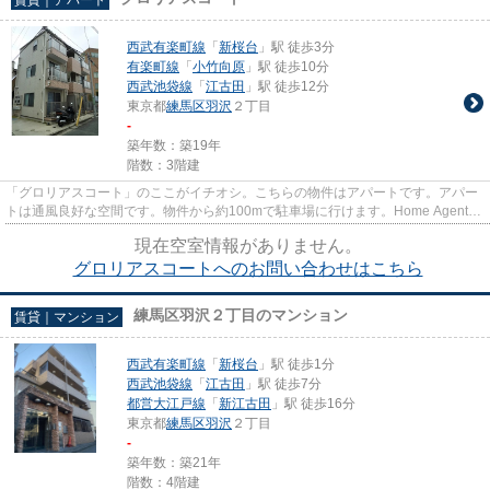
西武有楽町線
「
新桜台
」駅 徒歩3分
有楽町線
「
小竹向原
」駅 徒歩10分
西武池袋線
「
江古田
」駅 徒歩12分
東京都
練馬区
羽沢
２丁目
-
築年数：築19年
階数：3階建
「グロリアスコート」のここがイチオシ。こちらの物件はアパートです。アパー
トは通風良好な空間です。物件から約100mで駐車場に行けます。Home Agent新
宿本店では西武有楽町線新桜台...
現在空室情報がありません。
グロリアスコートへのお問い合わせはこちら
練馬区羽沢２丁目のマンション
賃貸｜マンション
西武有楽町線
「
新桜台
」駅 徒歩1分
西武池袋線
「
江古田
」駅 徒歩7分
都営大江戸線
「
新江古田
」駅 徒歩16分
東京都
練馬区
羽沢
２丁目
-
築年数：築21年
階数：4階建