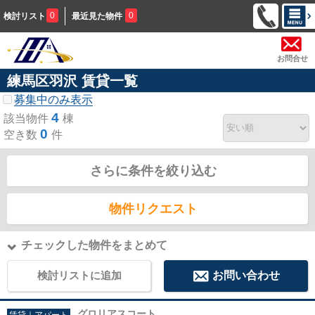
0
0
検討リスト
最近見た物件
お問合せ
練馬区羽沢 賃貸一覧
募集中のみ表示
4
該当物件
棟
0
空き数
件
さらに条件を絞り込む
物件リクエスト
チェックした物件をまとめて
検討リストに追加
お問い合わせ
グロリアスコート
賃貸｜アパート