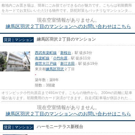
敷地内ごみ置き場は、簡単にごみ捨てができるのが魅力です。こちらは初期費用
をカードでお支払いいただける物件です。防犯対策もバッチリなマンションタイ
プの物件です。徒歩1分で駅に...
現在空室情報がありません。
練馬区羽沢２丁目のマンションへのお問い合わせはこちら
練馬区羽沢２丁目のマンション
賃貸｜マンション
西武有楽町線
「
新桜台
」駅 徒歩3分
有楽町線
「
小竹向原
」駅 徒歩11分
都営大江戸線
「
新江古田
」駅 徒歩19分
東京都
練馬区
羽沢
２丁目
-
築年数：築8年
階数：3階建
オリンピック小竹向原店まで491mです。こちらの物件から、200mの距離に駐車
場があります。初期費用のカード決済ができます。自走式駐車場が併設された物
件です。あなたの希望に合う不...
現在空室情報がありません。
練馬区羽沢２丁目のマンションへのお問い合わせはこちら
ハーモニーテラス新桜台
賃貸｜マンション