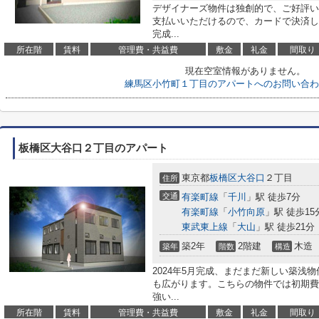
デザイナーズ物件は独創的で、ご好評い
支払いいただけるので、カードで決済し
完成...
所在階
賃料
管理費・共益費
敷金
礼金
間取り
現在空室情報がありません。
練馬区小竹町１丁目のアパートへのお問い合わ
板橋区大谷口２丁目のアパート
東京都
板橋区
大谷口
２丁目
住所
交通
有楽町線
「
千川
」駅 徒歩7分
有楽町線
「
小竹向原
」駅 徒歩15
東武東上線
「
大山
」駅 徒歩21分
築2年
2階建
木造
築年
階数
構造
2024年5月完成、まだまだ新しい築浅
も広がります。こちらの物件では初期費
強い...
所在階
賃料
管理費・共益費
敷金
礼金
間取り