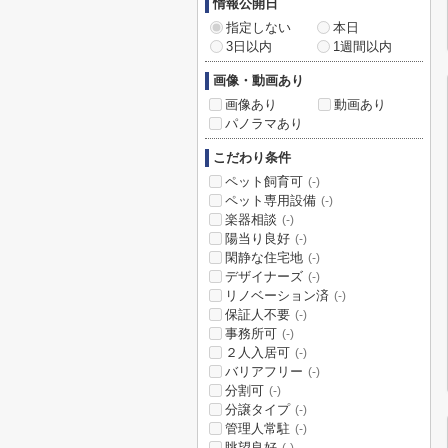
情報公開日
指定しない
本日
3日以内
1週間以内
画像・動画あり
画像あり
動画あり
パノラマあり
こだわり条件
ペット飼育可
(-)
ペット専用設備
(-)
楽器相談
(-)
陽当り良好
(-)
閑静な住宅地
(-)
デザイナーズ
(-)
リノベーション済
(-)
保証人不要
(-)
事務所可
(-)
２人入居可
(-)
バリアフリー
(-)
分割可
(-)
分譲タイプ
(-)
管理人常駐
(-)
眺望良好