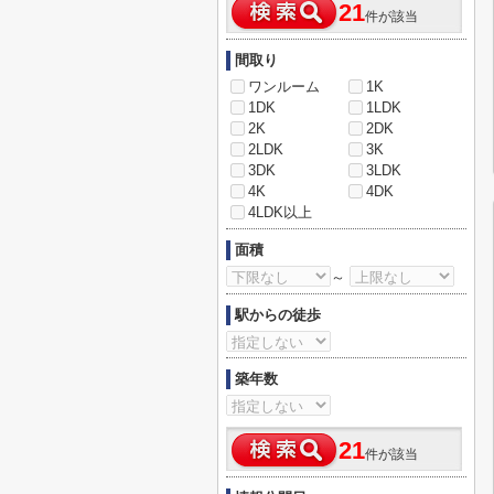
21
件が該当
間取り
ワンルーム
1K
1DK
1LDK
2K
2DK
2LDK
3K
3DK
3LDK
4K
4DK
4LDK以上
面積
～
駅からの徒歩
築年数
21
件が該当