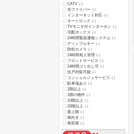
CATV
(-)
光ファイバー
(-)
インターネット対応
(-)
オートロック
(-)
TVモニタ付インターホン
(-)
宅配ボックス
(-)
24時間緊急通報システム
(-)
ディンプルキー
(-)
防犯カメラ
(-)
24時間有人管理
(-)
フロントサービス
(-)
24時間ゴミ出し可
(-)
住戸内覧可能
(-)
コンシェルジュサービス
(-)
駐車場あり
(-)
2階以上
(-)
1階の物件
(-)
10階以上
(-)
20階以上
(-)
最上階
(-)
南向き
(-)
角部屋
(-)