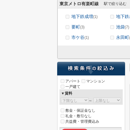
東京メトロ有楽町線
駅で絞り込む
地下鉄成増
地下鉄
(1)
要町
池袋
(3)
(7)
市ケ谷
永田町
(1)
アパート
マンション
一戸建て
▼賃料
～
敷金・保証金なし
礼金・敷引なし
共益費・管理費込み