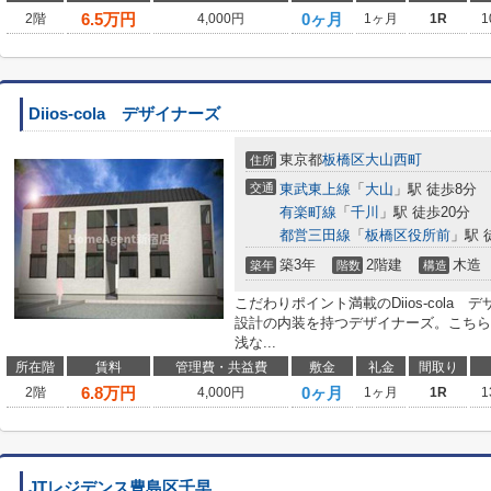
6.5
万円
0ヶ月
2階
4,000円
1ヶ月
1R
1
Diios-cola デザイナーズ
東京都
板橋区
大山西町
住所
交通
東武東上線
「
大山
」駅 徒歩8分
有楽町線
「
千川
」駅 徒歩20分
都営三田線
「
板橋区役所前
」駅 
築3年
2階建
木造
築年
階数
構造
こだわりポイント満載のDiios-col
設計の内装を持つデザイナーズ。こちら
浅な...
所在階
賃料
管理費・共益費
敷金
礼金
間取り
6.8
万円
0ヶ月
2階
4,000円
1ヶ月
1R
1
JTレジデンス豊島区千早