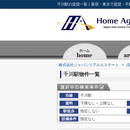
千川駅の賃貸一覧｜新宿・東京で賃貸・不
株式会社ジャパンリアルエステート
>
(
千川駅物件一覧
沿線
千川駅
賃料
下限なし～上限なし
駅徒歩
指定しない
設備条件
指定なし