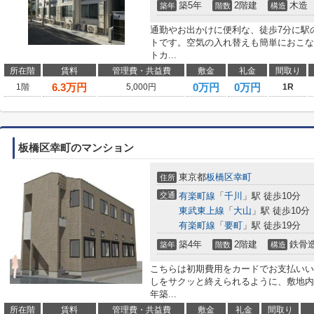
築5年
2階建
木造
築年
階数
構造
通勤やお出かけに便利な、徒歩7分に駅
トです。空気の入れ替えも簡単におこな
トカ...
所在階
賃料
管理費・共益費
敷金
礼金
間取り
6.3
万円
0万円
0万円
1階
5,000円
1R
板橋区幸町のマンション
東京都
板橋区
幸町
住所
交通
有楽町線
「
千川
」駅 徒歩10分
東武東上線
「
大山
」駅 徒歩10分
有楽町線
「
要町
」駅 徒歩19分
築4年
2階建
鉄骨
築年
階数
構造
こちらは初期費用をカードでお支払いい
しをサクッと終えられるように、敷地内
年築...
所在階
賃料
管理費・共益費
敷金
礼金
間取り