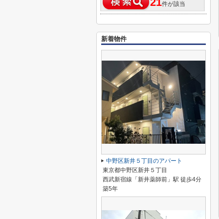
21
件が該当
新着物件
中野区新井５丁目のアパート
東京都中野区新井５丁目
西武新宿線「新井薬師前」駅 徒歩4分
築5年