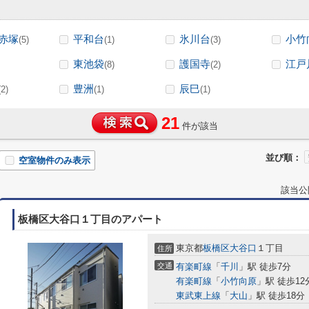
赤塚
平和台
氷川台
小竹
(5)
(1)
(3)
東池袋
護国寺
江戸
(8)
(2)
豊洲
辰巳
(2)
(1)
(1)
21
件が該当
並び順：
空室物件のみ表示
該当公
板橋区大谷口１丁目のアパート
東京都
板橋区
大谷口
１丁目
住所
交通
有楽町線
「
千川
」駅 徒歩7分
有楽町線
「
小竹向原
」駅 徒歩12
東武東上線
「
大山
」駅 徒歩18分