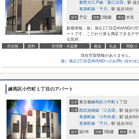
都営大江戸線
「
新江古田
」駅 徒
有楽町線
「
千川
」駅 徒歩16分
予定
2階建
木造
築年
階数
構造
新着情報：仮）旭丘1丁目②AVANDの
ートです。こだわり派も満足できるデザ
る気持...
所在階
賃料
管理費・共益費
敷金
礼金
間取り
現在空室情報がありません。
仮）旭丘1丁目②AVANDへのお問い合わせ
練馬区小竹町１丁目のアパート
東京都
練馬区
小竹町
１丁目
住所
交通
西武池袋線
「
江古田
」駅 徒歩7分
有楽町線
「
小竹向原
」駅 徒歩9分
有楽町線
「
千川
」駅 徒歩16分
築2年
2階建
木造
築年
階数
構造