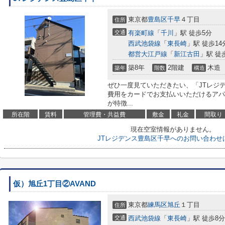
東京都
豊島区
千早
４丁目
住所
交通
有楽町線
「
千川
」駅 徒歩5分
西武池袋線
「
東長崎
」駅 徒歩14
都営大江戸線
「
新江古田
」駅 徒
築8年
2階建
木造
築年
階数
構造
ぜひ一度見ていただきたい、「JTレジ
費用をカードでお支払いいただけるアパ
が特徴...
所在階
賃料
管理費・共益費
敷金
礼金
間取り
現在空室情報がありません。
JTレジデンス豊島区千早へのお問い合わせ
仮）旭丘1丁目②AVAND
東京都
練馬区
旭丘
１丁目
住所
交通
西武池袋線
「
東長崎
」駅 徒歩8分