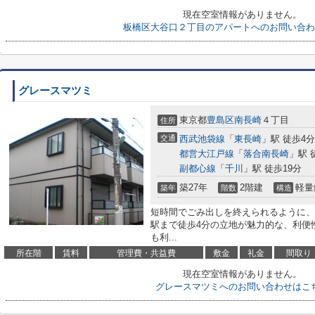
現在空室情報がありません。
板橋区大谷口２丁目のアパートへのお問い合わ
グレースマツミ
東京都
豊島区
南長崎
４丁目
住所
交通
西武池袋線
「
東長崎
」駅 徒歩4分
都営大江戸線
「
落合南長崎
」駅 
副都心線
「
千川
」駅 徒歩19分
築27年
2階建
軽量
築年
階数
構造
短時間でごみ出しを終えられるように、
駅まで徒歩4分の立地が魅力的な、利便
も利...
所在階
賃料
管理費・共益費
敷金
礼金
間取り
現在空室情報がありません。
グレースマツミへのお問い合わせはこ