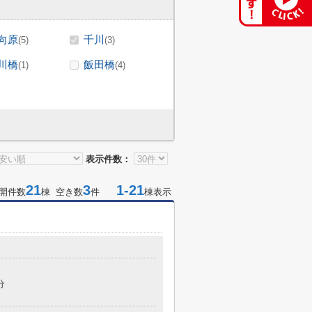
向原
千川
(5)
(3)
川橋
飯田橋
(1)
(4)
表示件数：
21
3
1-21
開件数
棟 空き数
件
棟表示
分