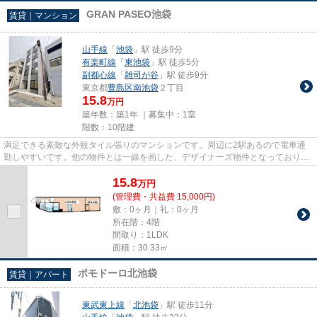
GRAN PASEO池袋
賃貸｜マンション
山手線
「
池袋
」駅 徒歩9分
有楽町線
「
東池袋
」駅 徒歩5分
副都心線
「
雑司が谷
」駅 徒歩9分
東京都
豊島区
南池袋
２丁目
15.8
万円
築年数：築1年 ｜募集中：
1室
階数：10階建
満足できる素敵な外観タイル張りのマンションです。周辺に2駅あるので電車通
勤しやすいです。他の物件とは一線を画した、デザイナーズ物件となっておりま
す。駅まで徒歩8分なので、ア...
15.8
万
円
(管理費・共益費 15,000円)
敷：0ヶ月｜礼：0ヶ月
所在階：4階
間取り：1LDK
面積：30.33㎡
ポモドーロ北池袋
賃貸｜アパート
東武東上線
「
北池袋
」駅 徒歩11分