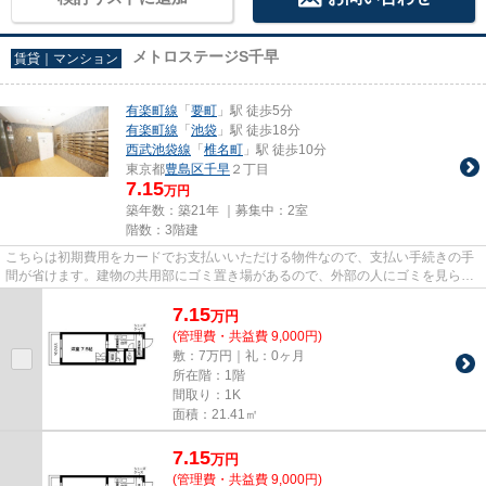
メトロステージS千早
賃貸｜マンション
有楽町線
「
要町
」駅 徒歩5分
有楽町線
「
池袋
」駅 徒歩18分
西武池袋線
「
椎名町
」駅 徒歩10分
東京都
豊島区
千早
２丁目
7.15
万円
築年数：築21年 ｜募集中：
2室
階数：3階建
こちらは初期費用をカードでお支払いいただける物件なので、支払い手続きの手
間が省けます。建物の共用部にゴミ置き場があるので、外部の人にゴミを見られ
るなどのトラブル回避につな...
7.15
万
円
(管理費・共益費 9,000円)
敷：7万円｜礼：0ヶ月
所在階：1階
間取り：1K
面積：21.41㎡
7.15
万
円
(管理費・共益費 9,000円)