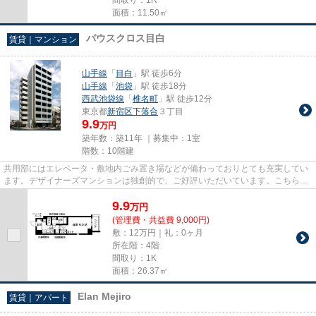
面積：11.50㎡
バウスクロス目白
賃貸｜マンション
山手線
「
目白
」駅 徒歩6分
山手線
「
池袋
」駅 徒歩18分
西武池袋線
「
椎名町
」駅 徒歩12分
東京都
新宿区
下落合
３丁目
9.9
万円
築年数：築11年 ｜募集中：
1室
階数：10階建
共用部にはエレベータ・敷地内ごみ置き場などが備わっておりとても充実してい
ます。デザイナーズマンションは独創的で、ご好評いただいています。こちらの
物件はマンションです。2駅利...
9.9
万
円
(管理費・共益費 9,000円)
敷：12万円｜礼：0ヶ月
所在階：4階
間取り：1K
面積：26.37㎡
Elan Mejiro
賃貸｜アパート