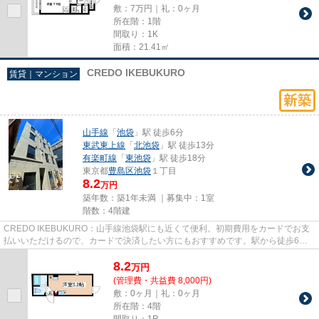
敷：7万円｜礼：0ヶ月
所在階：1階
間取り：1K
面積：21.41㎡
CREDO IKEBUKURO
賃貸｜マンション
山手線
「
池袋
」駅 徒歩6分
東武東上線
「
北池袋
」駅 徒歩13分
有楽町線
「
東池袋
」駅 徒歩18分
東京都
豊島区
池袋
１丁目
8.2
万円
築年数：築1年未満 ｜募集中：
1室
階数：4階建
CREDO IKEBUKURO：山手線池袋駅にも近くて便利。初期費用をカードでお支
払いいただけるので、カードで決済したい方にもおすすめです。駅から徒歩6分
の物件で、アクセス良好です。地域...
8.2
万
円
(管理費・共益費 8,000円)
敷：0ヶ月｜礼：0ヶ月
所在階：4階
間取り：1R