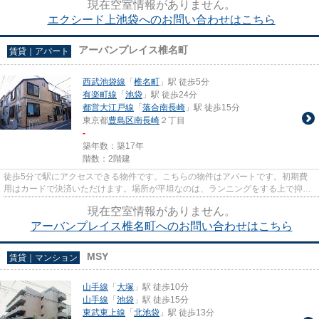
現在空室情報がありません。
エクシード上池袋へのお問い合わせはこちら
アーバンプレイス椎名町
賃貸｜アパート
西武池袋線
「
椎名町
」駅 徒歩5分
有楽町線
「
池袋
」駅 徒歩24分
都営大江戸線
「
落合南長崎
」駅 徒歩15分
東京都
豊島区
南長崎
２丁目
-
築年数：築17年
階数：2階建
徒歩5分で駅にアクセスできる物件です。こちらの物件はアパートです。初期費
用はカードで決済いただけます。場所が平坦なのは、ランニングをする上で抑え
たいポイントですね。豊島区で...
現在空室情報がありません。
アーバンプレイス椎名町へのお問い合わせはこちら
MSY
賃貸｜マンション
山手線
「
大塚
」駅 徒歩10分
山手線
「
池袋
」駅 徒歩15分
東武東上線
「
北池袋
」駅 徒歩13分