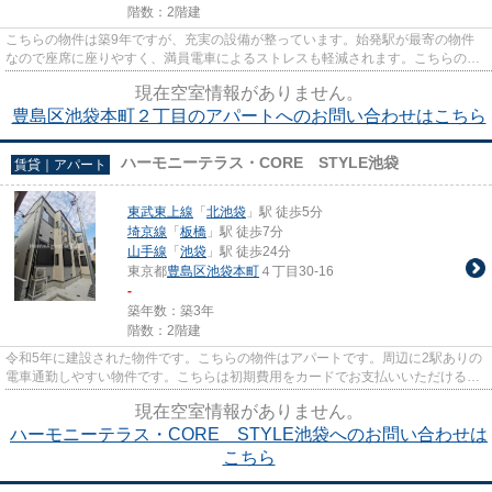
階数：2階建
こちらの物件は築9年ですが、充実の設備が整っています。始発駅が最寄の物件
なので座席に座りやすく、満員電車によるストレスも軽減されます。こちらの物
件では初期費用をカードでお支...
現在空室情報がありません。
豊島区池袋本町２丁目のアパートへのお問い合わせはこちら
ハーモニーテラス・CORE STYLE池袋
賃貸｜アパート
東武東上線
「
北池袋
」駅 徒歩5分
埼京線
「
板橋
」駅 徒歩7分
山手線
「
池袋
」駅 徒歩24分
東京都
豊島区
池袋本町
４丁目30-16
-
築年数：築3年
階数：2階建
令和5年に建設された物件です。こちらの物件はアパートです。周辺に2駅ありの
電車通勤しやすい物件です。こちらは初期費用をカードでお支払いいただける物
件です。豊島区エリアの賃貸...
現在空室情報がありません。
ハーモニーテラス・CORE STYLE池袋へのお問い合わせは
こちら