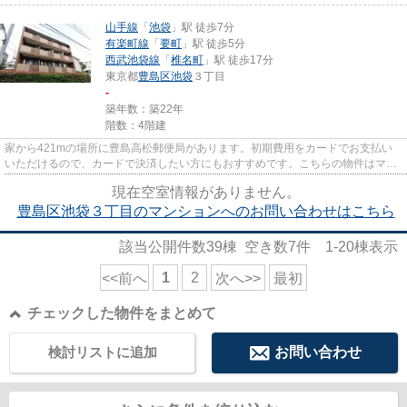
山手線
「
池袋
」駅 徒歩7分
有楽町線
「
要町
」駅 徒歩5分
西武池袋線
「
椎名町
」駅 徒歩17分
東京都
豊島区
池袋
３丁目
-
築年数：築22年
階数：4階建
家から421mの場所に豊島高松郵便局があります。初期費用をカードでお支払い
いただけるので、カードで決済したい方にもおすすめです。こちらの物件はマン
ションです。様々な場所へのア...
現在空室情報がありません。
豊島区池袋３丁目のマンションへのお問い合わせはこちら
該当公開件数
39
棟 空き数
7
件
1-20
棟表示
1
2
<<前へ
次へ>>
最初
チェックした物件をまとめて
検討リストに追加
お問い合わせ