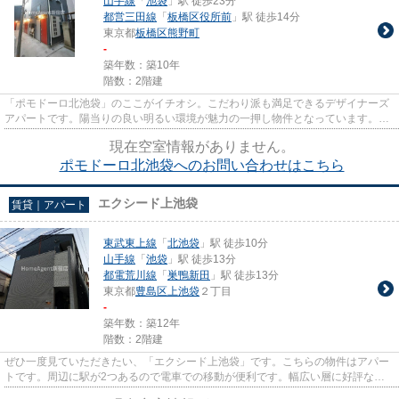
山手線
「
池袋
」駅 徒歩23分
都営三田線
「
板橋区役所前
」駅 徒歩14分
東京都
板橋区
熊野町
-
築年数：築10年
階数：2階建
「ポモドーロ北池袋」のここがイチオシ。こだわり派も満足できるデザイナーズ
アパートです。陽当りの良い明るい環境が魅力の一押し物件となっています。築
9年のイチオシ物件はこちらで...
現在空室情報がありません。
ポモドーロ北池袋へのお問い合わせはこちら
エクシード上池袋
賃貸｜アパート
東武東上線
「
北池袋
」駅 徒歩10分
山手線
「
池袋
」駅 徒歩13分
都電荒川線
「
巣鴨新田
」駅 徒歩13分
東京都
豊島区
上池袋
２丁目
-
築年数：築12年
階数：2階建
ぜひ一度見ていただきたい、「エクシード上池袋」です。こちらの物件はアパー
トです。周辺に駅が2つあるので電車での移動が便利です。幅広い層に好評な、
駅から徒歩10分に立地する物件...