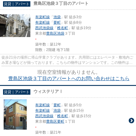
豊島区池袋３丁目のアパート
賃貸｜アパート
有楽町線
「
池袋
」駅 徒歩3分
有楽町線
「
要町
」駅 徒歩8分
西武池袋線
「
椎名町
」駅 徒歩19分
東京都
豊島区
池袋
３丁目
-
築年数：築12年
階数：2階建 地下1階
徒歩21分の場所に塔山学童クラブがあります。共用部にはエレベータ・敷地内ご
み置き場などが揃っております。こちらの物件はマンションです。この物件は駅
から徒歩3分のマンションです...
現在空室情報がありません。
豊島区池袋３丁目のアパートへのお問い合わせはこちら
ウィステリアⅠ
賃貸｜アパート
有楽町線
「
要町
」駅 徒歩5分
有楽町線
「
池袋
」駅 徒歩15分
西武池袋線
「
椎名町
」駅 徒歩15分
東京都
豊島区
要町
１丁目
-
築年数：築21年