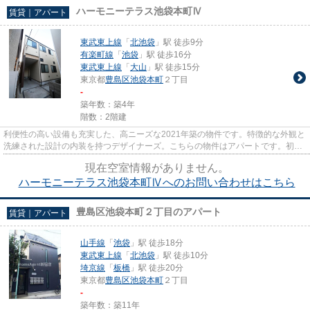
ハーモニーテラス池袋本町Ⅳ
賃貸｜アパート
東武東上線
「
北池袋
」駅 徒歩9分
有楽町線
「
池袋
」駅 徒歩16分
東武東上線
「
大山
」駅 徒歩15分
東京都
豊島区
池袋本町
２丁目
-
築年数：築4年
階数：2階建
利便性の高い設備も充実した、高ニーズな2021年築の物件です。特徴的な外観と
洗練された設計の内装を持つデザイナーズ。こちらの物件はアパートです。初期
費用はカードで決済いただけ...
現在空室情報がありません。
ハーモニーテラス池袋本町Ⅳへのお問い合わせはこちら
豊島区池袋本町２丁目のアパート
賃貸｜アパート
山手線
「
池袋
」駅 徒歩18分
東武東上線
「
北池袋
」駅 徒歩10分
埼京線
「
板橋
」駅 徒歩20分
東京都
豊島区
池袋本町
２丁目
-
築年数：築11年