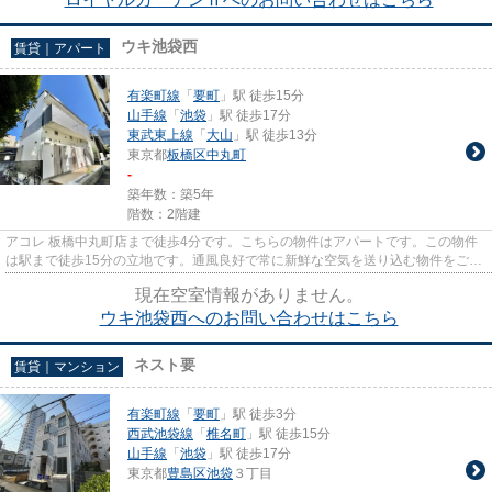
ウキ池袋西
賃貸｜アパート
有楽町線
「
要町
」駅 徒歩15分
山手線
「
池袋
」駅 徒歩17分
東武東上線
「
大山
」駅 徒歩13分
東京都
板橋区
中丸町
-
築年数：築5年
階数：2階建
アコレ 板橋中丸町店まで徒歩4分です。こちらの物件はアパートです。この物件
は駅まで徒歩15分の立地です。通風良好で常に新鮮な空気を送り込む物件をご案
内します。Home Agent新宿本...
現在空室情報がありません。
ウキ池袋西へのお問い合わせはこちら
ネスト要
賃貸｜マンション
有楽町線
「
要町
」駅 徒歩3分
西武池袋線
「
椎名町
」駅 徒歩15分
山手線
「
池袋
」駅 徒歩17分
東京都
豊島区
池袋
３丁目