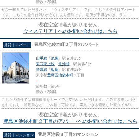
階数：2階建
ぜひ一度見ていただきたい、「ウィステリアⅠ」です。こちらの物件はアパート
です。こちらの物件は2駅が近くにあり便利です。場所が平坦なのは、ランニン
グをする上で抑えたいポイント...
現在空室情報がありません。
ウィステリアⅠへのお問い合わせはこちら
豊島区池袋本町２丁目のアパート
賃貸｜アパート
山手線
「
池袋
」駅 徒歩15分
東武東上線
「
北池袋
」駅 徒歩8分
埼京線
「
板橋
」駅 徒歩18分
東京都
豊島区
池袋本町
２丁目
-
築年数：築6年
階数：2階建
こちらの物件では初期費用をカードでお支払いいただけます。ごみ置き場も用意
されており、通勤前などにごみ捨て可能です。満足できる素敵な外観タイル張り
の物件です。外見から個性が...
現在空室情報がありません。
豊島区池袋本町２丁目のアパートへのお問い合わせはこちら
豊島区池袋３丁目のマンション
賃貸｜マンション