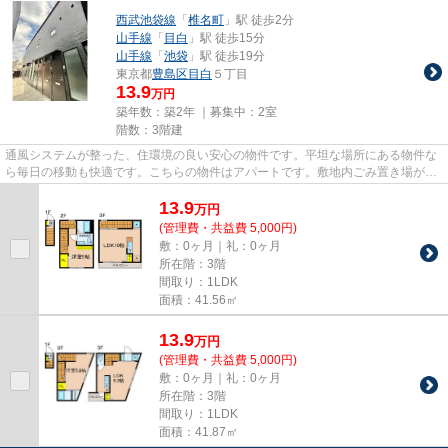
西武池袋線
「
椎名町
」駅 徒歩2分
山手線
「
目白
」駅 徒歩15分
山手線
「
池袋
」駅 徒歩19分
東京都
豊島区
目白
５丁目
13.9
万円
築年数：築2年 ｜募集中：
2室
階数：3階建
通風システムが整った、住環境の良い安心の物件です。平坦な場所にある物件な
ら毎日の移動も快適です。こちらの物件はアパートです。敷地内ごみ置き場があ
るのでゴミの持ち運びの負担...
13.9
万
円
(管理費・共益費 5,000円)
敷：0ヶ月｜礼：0ヶ月
所在階：3階
間取り：1LDK
面積：41.56㎡
13.9
万
円
(管理費・共益費 5,000円)
敷：0ヶ月｜礼：0ヶ月
所在階：3階
間取り：1LDK
面積：41.87㎡