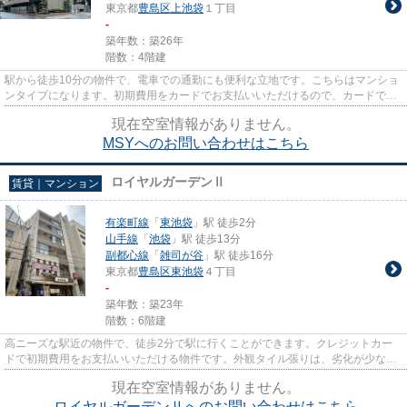
東京都
豊島区
上池袋
１丁目
-
築年数：築26年
階数：4階建
駅から徒歩10分の物件で、電車での通勤にも便利な立地です。こちらはマンショ
ンタイプになります。初期費用をカードでお支払いいただけるので、カードで決
済したい方にもおすすめです...
現在空室情報がありません。
MSYへのお問い合わせはこちら
ロイヤルガーデンⅡ
賃貸｜マンション
有楽町線
「
東池袋
」駅 徒歩2分
山手線
「
池袋
」駅 徒歩13分
副都心線
「
雑司が谷
」駅 徒歩16分
東京都
豊島区
東池袋
４丁目
-
築年数：築23年
階数：6階建
高ニーズな駅近の物件で、徒歩2分で駅に行くことができます。クレジットカー
ドで初期費用をお支払いいただける物件です。外観タイル張りは、劣化が少なく
いつまも美しい外観を保ちます...
現在空室情報がありません。
ロイヤルガーデンⅡへのお問い合わせはこちら