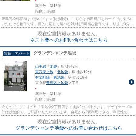
-
築年数：築18年
階数：3階建
豊島高松郵便局まで歩いてすぐ(徒歩5分)。こちらは初期費用をカードでお支払い
いただける物件です。目的に応じて選べる2駅利用可能な物件です。駅まで3分
と、駅近でアクセスも良好な物...
現在空室情報がありません。
ネスト要へのお問い合わせはこちら
グランデシャンテ池袋
賃貸｜アパート
山手線
「
池袋
」駅 徒歩8分
東武東上線
「
北池袋
」駅 徒歩12分
有楽町線
「
東池袋
」駅 徒歩16分
東京都
豊島区
上池袋
２丁目
-
築年数：築14年
階数：3階建
近くのmini(ミニ)ピアゴ 東池袋2丁目店まで徒歩2分で行けます。デザイナーズ物
件は独創的で、ご好評いただいています。自宅から2駅利用できる、利便性の高
い物件です。初期費用はカー...
現在空室情報がありません。
グランデシャンテ池袋へのお問い合わせはこちら