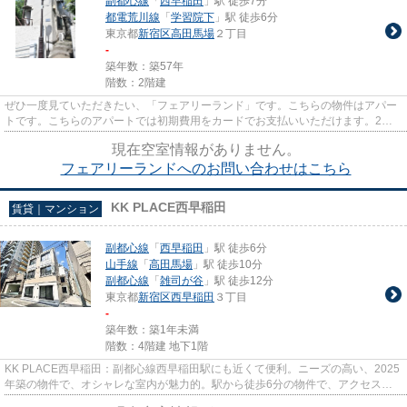
副都心線
「
西早稲田
」駅 徒歩7分
都電荒川線
「
学習院下
」駅 徒歩6分
東京都
新宿区
高田馬場
２丁目
-
築年数：築57年
階数：2階建
ぜひ一度見ていただきたい、「フェアリーランド」です。こちらの物件はアパー
トです。こちらのアパートでは初期費用をカードでお支払いいただけます。2駅
利用できる場所にあり、行き先...
現在空室情報がありません。
フェアリーランドへのお問い合わせはこちら
KK PLACE西早稲田
賃貸｜マンション
副都心線
「
西早稲田
」駅 徒歩6分
山手線
「
高田馬場
」駅 徒歩10分
副都心線
「
雑司が谷
」駅 徒歩12分
東京都
新宿区
西早稲田
３丁目
-
築年数：築1年未満
階数：4階建 地下1階
KK PLACE西早稲田：副都心線西早稲田駅にも近くて便利。ニーズの高い、2025
年築の物件で、オシャレな室内が魅力的。駅から徒歩6分の物件で、アクセス良
好です。敷地内にゴミ置き場が付...