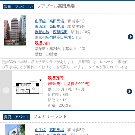
ソアブール高田馬場
賃貸｜マンション
山手線
「
高田馬場
」駅 徒歩3分
東西線
「
高田馬場
」駅 徒歩3分
副都心線
「
西早稲田
」駅 徒歩10分
東京都
新宿区
高田馬場
１丁目
8.8
万円
築年数：築24年 ｜募集中：
1室
階数：13階建
徒歩33分の場所に塔山学童クラブがあります。共用部にはエレベータ・敷地内ご
み置き場などが備わっておりとても充実しています。タイルが張られているきれ
いな外観も特徴の一つです。...
8.8
万
円
(管理費・共益費 5,000円)
敷：1ヶ月｜礼：1ヶ月
所在階：7階
間取り：1K
面積：20.43㎡
フェアリーランド
賃貸｜アパート
山手線
「
高田馬場
」駅 徒歩5分