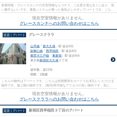
新着情報：グレースカンナの空室情報ならコチラ。ごみ置き場も近くにあり、使
い勝手もいいです。通風システムが整った換気がしやすいアパートです。こちら
の物件はアパートです。Home ...
現在空室情報がありません。
グレースカンナへのお問い合わせはこちら
グレースクララ
賃貸｜アパート
山手線
「
新大久保
」駅 徒歩9分
副都心線
「
西早稲田
」駅 徒歩8分
都営大江戸線
「
東新宿
」駅 徒歩9分
東京都
新宿区
大久保
２丁目
-
築年数：築15年
階数：2階建
こちらの物件はアパートです。こちらは初期費用をカードでお支払いいただける
物件です。最上階の物件です。2駅利用可能なアクセスの良い物件です。気にな
ることがありましたら、home@r...
現在空室情報がありません。
グレースクララへのお問い合わせはこちら
新宿区西早稲田３丁目のアパート
賃貸｜アパート