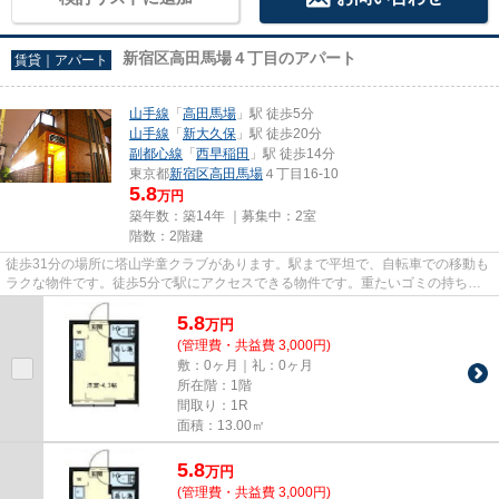
新宿区高田馬場４丁目のアパート
賃貸｜アパート
山手線
「
高田馬場
」駅 徒歩5分
山手線
「
新大久保
」駅 徒歩20分
副都心線
「
西早稲田
」駅 徒歩14分
東京都
新宿区
高田馬場
４丁目16‐10
5.8
万円
築年数：築14年 ｜募集中：
2室
階数：2階建
徒歩31分の場所に塔山学童クラブがあります。駅まで平坦で、自転車での移動も
ラクな物件です。徒歩5分で駅にアクセスできる物件です。重たいゴミの持ち運
びがしやすく、敷地内にごみ置...
5.8
万
円
(管理費・共益費 3,000円)
敷：0ヶ月｜礼：0ヶ月
所在階：1階
間取り：1R
面積：13.00㎡
5.8
万
円
(管理費・共益費 3,000円)