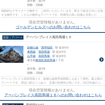
築年数：築2年
階数：2階建
独創的なデザイナーズ物件で、ご好評いただいています。駅まで徒歩12分に立地
する物件です。こちらの物件はアパートです。利便性の高い設備も充実した、高
ニーズな平成29年築の物件で...
現在空室情報がありません。
ゴールデンヒルズへのお問い合わせはこちら
アーバンプレイス高田馬場１６
賃貸｜アパート
副都心線
「
西早稲田
」駅 徒歩6分
東西線
「
高田馬場
」駅 徒歩4分
山手線
「
高田馬場
」駅 徒歩8分
東京都
新宿区
高田馬場
１丁目
-
築年数：築3年
階数：2階建
アーバンプレイス高田馬場１６：副都心線西早稲田駅にも近くて便利。最上階の
アパートです。周辺に駅が二つあり、交通の利便性が高いです。2022年築のコチ
ラの物件は、落ち着きのある...
現在空室情報がありません。
アーバンプレイス高田馬場１６へのお問い合わせはこちら
早稲田EAST