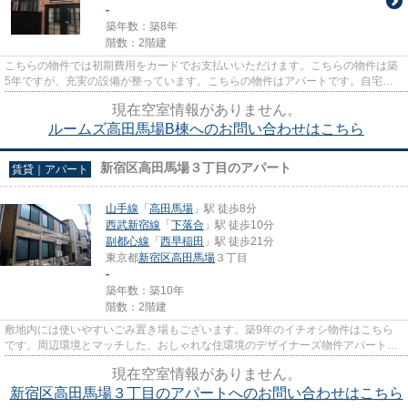
-
築年数：築8年
階数：2階建
こちらの物件では初期費用をカードでお支払いいただけます。こちらの物件は築
5年ですが、充実の設備が整っています。こちらの物件はアパートです。自宅か
ら2駅利用できる、利便性の高...
現在空室情報がありません。
ルームズ高田馬場B棟へのお問い合わせはこちら
新宿区高田馬場３丁目のアパート
賃貸｜アパート
山手線
「
高田馬場
」駅 徒歩8分
西武新宿線
「
下落合
」駅 徒歩10分
副都心線
「
西早稲田
」駅 徒歩21分
東京都
新宿区
高田馬場
３丁目
-
築年数：築10年
階数：2階建
敷地内には使いやすいごみ置き場もございます。築9年のイチオシ物件はこちら
です。周辺環境とマッチした、おしゃれな住環境のデザイナーズ物件アパート。
駅から徒歩8分に立地する物件...
現在空室情報がありません。
新宿区高田馬場３丁目のアパートへのお問い合わせはこちら