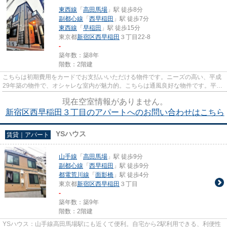
東西線
「
高田馬場
」駅 徒歩8分
副都心線
「
西早稲田
」駅 徒歩7分
東西線
「
早稲田
」駅 徒歩15分
東京都
新宿区
西早稲田
３丁目22-8
-
築年数：築8年
階数：2階建
こちらは初期費用をカードでお支払いいただける物件です。ニーズの高い、平成
29年築の物件で、オシャレな室内が魅力的。こちらは通風良好な物件です。平坦
な場所にある物件なら毎日の...
現在空室情報がありません。
新宿区西早稲田３丁目のアパートへのお問い合わせはこちら
YSハウス
賃貸｜アパート
山手線
「
高田馬場
」駅 徒歩9分
副都心線
「
西早稲田
」駅 徒歩9分
都電荒川線
「
面影橋
」駅 徒歩4分
東京都
新宿区
西早稲田
３丁目
-
築年数：築9年
階数：2階建
YSハウス：山手線高田馬場駅にも近くて便利。自宅から2駅利用できる、利便性