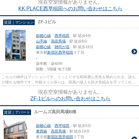
現在空室情報がありません。
KK PLACE西早稲田へのお問い合わせはこちら
ZF-1ビル
賃貸｜マンション
副都心線
「
西早稲田
」駅 徒歩4分
山手線
「
高田馬場
」駅 徒歩8分
副都心線
「
雑司が谷
」駅 徒歩16分
東京都
新宿区
西早稲田
３丁目
-
築年数：築40年
階数：5階建 地下1階
こちらの物件はマンションです。うっとりする程綺麗な景色を眺められる、誰も
が憧れる物件です。外観タイル張りは、雨風の侵入を防ぎ骨組みを守ってくれま
す。平坦な場所にある物件な...
現在空室情報がありません。
ZF-1ビルへのお問い合わせはこちら
ルームズ高田馬場B棟
賃貸｜アパート
副都心線
「
西早稲田
」駅 徒歩5分
東西線
「
高田馬場
」駅 徒歩10分
東京都
新宿区
西早稲田
２丁目