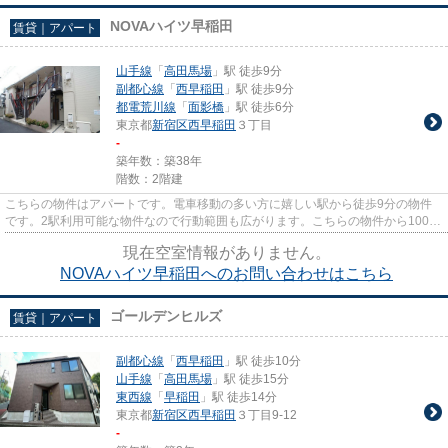
NOVAハイツ早稲田
賃貸｜アパート
山手線
「
高田馬場
」駅 徒歩9分
副都心線
「
西早稲田
」駅 徒歩9分
都電荒川線
「
面影橋
」駅 徒歩6分
東京都
新宿区
西早稲田
３丁目
-
築年数：築38年
階数：2階建
こちらの物件はアパートです。電車移動の多い方に嬉しい駅から徒歩9分の物件
です。2駅利用可能な物件なので行動範囲も広がります。こちらの物件から100m
のところに駐車場があります。...
現在空室情報がありません。
NOVAハイツ早稲田へのお問い合わせはこちら
ゴールデンヒルズ
賃貸｜アパート
副都心線
「
西早稲田
」駅 徒歩10分
山手線
「
高田馬場
」駅 徒歩15分
東西線
「
早稲田
」駅 徒歩14分
東京都
新宿区
西早稲田
３丁目9-12
-