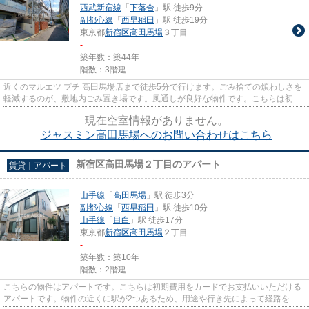
西武新宿線
「
下落合
」駅 徒歩9分
副都心線
「
西早稲田
」駅 徒歩19分
東京都
新宿区
高田馬場
３丁目
-
築年数：築44年
階数：3階建
近くのマルエツ プチ 高田馬場店まで徒歩5分で行けます。ごみ捨ての煩わしさを
軽減するのが、敷地内ごみ置き場です。風通しが良好な物件です。こちらは初期
費用をカードでお支払いいた...
現在空室情報がありません。
ジャスミン高田馬場へのお問い合わせはこちら
新宿区高田馬場２丁目のアパート
賃貸｜アパート
山手線
「
高田馬場
」駅 徒歩3分
副都心線
「
西早稲田
」駅 徒歩10分
山手線
「
目白
」駅 徒歩17分
東京都
新宿区
高田馬場
２丁目
-
築年数：築10年
階数：2階建
こちらの物件はアパートです。こちらは初期費用をカードでお支払いいただける
アパートです。物件の近くに駅が2つあるため、用途や行き先によって経路を選