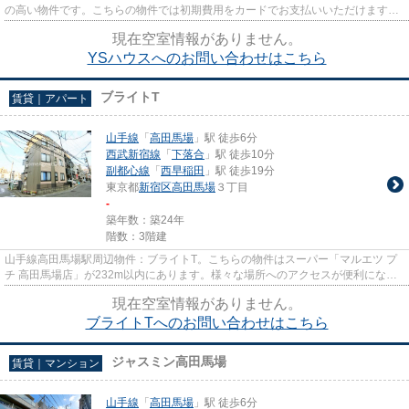
の高い物件です。こちらの物件では初期費用をカードでお支払いいただけます。
通風良好な物件は洗濯物も乾き...
現在空室情報がありません。
YSハウスへのお問い合わせはこちら
ブライトT
賃貸｜アパート
山手線
「
高田馬場
」駅 徒歩6分
西武新宿線
「
下落合
」駅 徒歩10分
副都心線
「
西早稲田
」駅 徒歩19分
東京都
新宿区
高田馬場
３丁目
-
築年数：築24年
階数：3階建
山手線高田馬場駅周辺物件：ブライトT。こちらの物件はスーパー「マルエツ プ
チ 高田馬場店」が232m以内にあります。様々な場所へのアクセスが便利にな
る、2駅利用可能な物件です。駅...
現在空室情報がありません。
ブライトTへのお問い合わせはこちら
ジャスミン高田馬場
賃貸｜マンション
山手線
「
高田馬場
」駅 徒歩6分