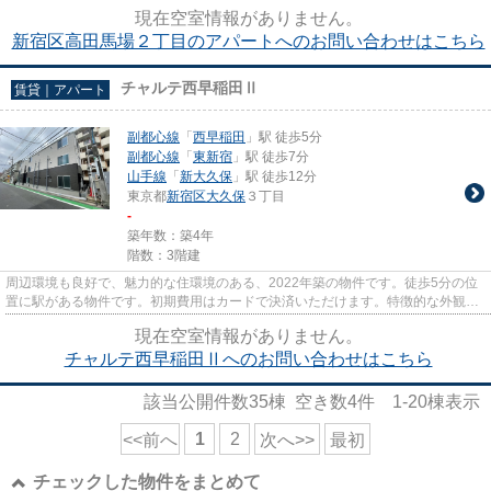
べます。この物件は駅から徒歩...
現在空室情報がありません。
新宿区高田馬場２丁目のアパートへのお問い合わせはこちら
チャルテ西早稲田Ⅱ
賃貸｜アパート
副都心線
「
西早稲田
」駅 徒歩5分
副都心線
「
東新宿
」駅 徒歩7分
山手線
「
新大久保
」駅 徒歩12分
東京都
新宿区
大久保
３丁目
-
築年数：築4年
階数：3階建
周辺環境も良好で、魅力的な住環境のある、2022年築の物件です。徒歩5分の位
置に駅がある物件です。初期費用はカードで決済いただけます。特徴的な外観と
洗練された設計の内装を持つデ...
現在空室情報がありません。
チャルテ西早稲田Ⅱへのお問い合わせはこちら
該当公開件数
35
棟 空き数
4
件
1-20
棟表示
1
2
<<前へ
次へ>>
最初
チェックした物件をまとめて