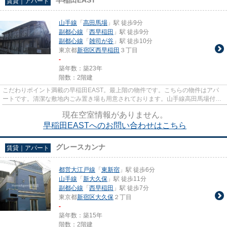
賃貸｜アパート
山手線
「
高田馬場
」駅 徒歩9分
副都心線
「
西早稲田
」駅 徒歩9分
副都心線
「
雑司が谷
」駅 徒歩10分
東京都
新宿区
西早稲田
３丁目
-
築年数：築23年
階数：2階建
こだわりポイント満載の早稲田EAST。最上階の物件です。こちらの物件はアパ
ートです。清潔な敷地内ごみ置き場も用意されております。山手線高田馬場付近
の賃貸情報を、当社スタッフが...
現在空室情報がありません。
早稲田EASTへのお問い合わせはこちら
グレースカンナ
賃貸｜アパート
都営大江戸線
「
東新宿
」駅 徒歩6分
山手線
「
新大久保
」駅 徒歩11分
副都心線
「
西早稲田
」駅 徒歩7分
東京都
新宿区
大久保
２丁目
-
築年数：築15年
階数：2階建