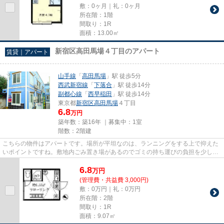
敷：0ヶ月｜礼：0ヶ月
所在階：1階
間取り：1R
面積：13.00㎡
新宿区高田馬場４丁目のアパート
賃貸｜アパート
山手線
「
高田馬場
」駅 徒歩5分
西武新宿線
「
下落合
」駅 徒歩14分
副都心線
「
西早稲田
」駅 徒歩14分
東京都
新宿区
高田馬場
４丁目
6.8
万円
築年数：築16年 ｜募集中：
1室
階数：2階建
こちらの物件はアパートです。場所が平坦なのは、ランニングをする上で抑えた
いポイントですね。敷地内ごみ置き場があるのでゴミの持ち運びの負担を少しで
も減らすことができます。2駅...
6.8
万
円
(管理費・共益費 3,000円)
敷：0万円｜礼：0万円
所在階：2階
間取り：1R
面積：9.07㎡