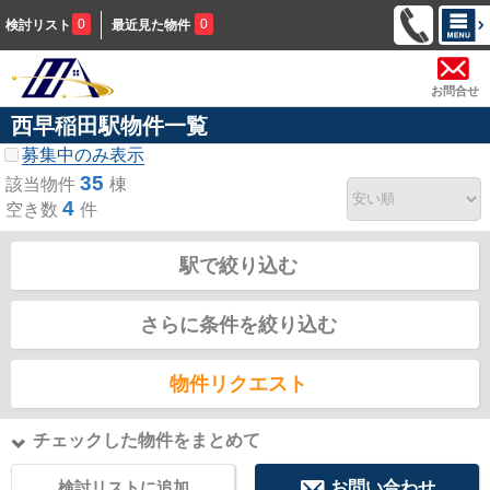
0
0
検討リスト
最近見た物件
お問合せ
西早稲田駅物件一覧
募集中のみ表示
35
該当物件
棟
4
空き数
件
駅で絞り込む
さらに条件を絞り込む
物件リクエスト
チェックした物件をまとめて
検討リストに追加
お問い合わせ