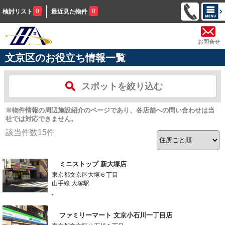
0
0
検討リスト
最近見た物件
お問合せ
文京区のお役立ち情報一覧
スポットを絞り込む
※物件情報の周辺施設紹介のページであり、各店舗への問い合わせは当
社では対応できません。
該当件数
15
件
ミニストップ 新大塚店
東京都文京区大塚６丁目
山手線 大塚駅
-
ファミリーマート 文京小石川一丁目店