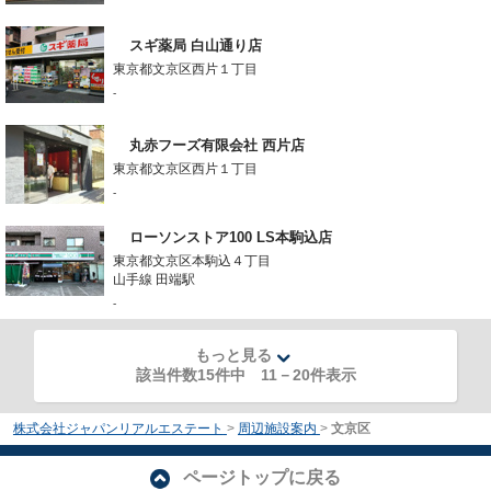
スギ薬局 白山通り店
東京都文京区西片１丁目
-
丸赤フーズ有限会社 西片店
東京都文京区西片１丁目
-
ローソンストア100 LS本駒込店
東京都文京区本駒込４丁目
山手線 田端駅
-
もっと見る
該当件数15件中
11
－
20
件表示
株式会社ジャパンリアルエステート
>
周辺施設案内
>
文京区
ページトップに戻る