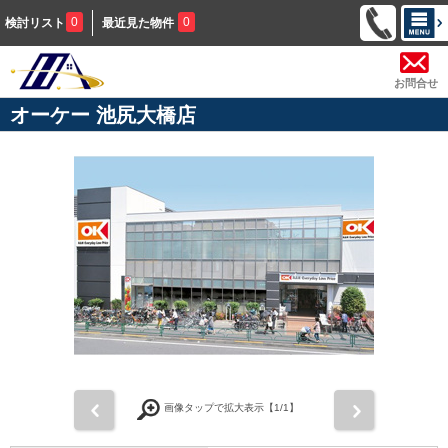
0
0
検討リスト
最近見た物件
お問合せ
オーケー 池尻大橋店
前
次
画像タップで拡大表示【
1
/1】