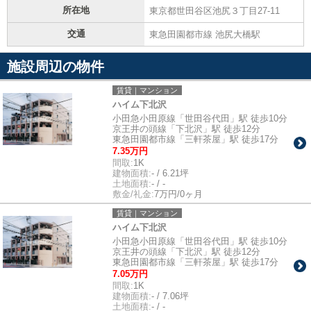
所在地
東京都世田谷区池尻３丁目27-11
交通
東急田園都市線 池尻大橋駅
施設周辺の物件
賃貸｜マンション
ハイム下北沢
小田急小田原線「世田谷代田」駅 徒歩10分
京王井の頭線「下北沢」駅 徒歩12分
東急田園都市線「三軒茶屋」駅 徒歩17分
7.35万円
間取:
1K
建物面積:
- / 6.21坪
土地面積:
- / -
敷金/礼金:
7万円/0ヶ月
賃貸｜マンション
ハイム下北沢
小田急小田原線「世田谷代田」駅 徒歩10分
京王井の頭線「下北沢」駅 徒歩12分
東急田園都市線「三軒茶屋」駅 徒歩17分
7.05万円
間取:
1K
建物面積:
- / 7.06坪
土地面積:
- / -