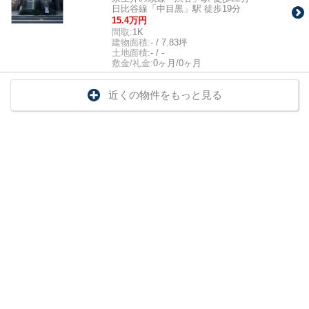
日比谷線「中目黒」駅 徒歩19分
15.4万円
間取:
1K
建物面積:
- / 7.83坪
土地面積:
- / -
敷金/礼金:
0ヶ月/0ヶ月
近くの物件をもっと見る