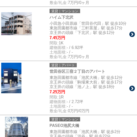
敷金/礼金:
7万円/0ヶ月
賃貸｜マンション
ハイム下北沢
小田急小田原線「世田谷代田」駅 徒歩10分
東急田園都市線「三軒茶屋」駅 徒歩17分
京王井の頭線「下北沢」駅 徒歩12分
7.45万円
間取:
1K
建物面積:
- / 6.92坪
土地面積:
- / -
敷金/礼金:
7万円/0ヶ月
賃貸｜アパート
世田谷区三宿２丁目のアパート
東急田園都市線「池尻大橋」駅 徒歩12分
京王井の頭線「駒場東大前」駅 徒歩17分
京王井の頭線「池ノ上」駅 徒歩18分
7.25万円
間取:
1R
建物面積:
- / 2.72坪
土地面積:
- / -
敷金/礼金:
0万円/0万円
賃貸｜マンション
PASEO池尻大橋
東急田園都市線「池尻大橋」駅 徒歩2分
京王井の頭線「渋谷」駅 徒歩22分