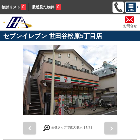
0
0
検討リスト
最近見た物件
お問合せ
セブンイレブン 世田谷松原5丁目店
前
次
画像タップで拡大表示【
1
/1】