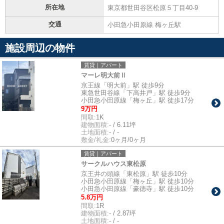
所在地
東京都世田谷区松原５丁目40-9
交通
小田急小田原線 梅ヶ丘駅
施設周辺の物件
賃貸｜アパート
マーレ明大前Ⅱ
京王線「明大前」駅 徒歩9分
東急世田谷線「下高井戸」駅 徒歩9分
小田急小田原線「梅ヶ丘」駅 徒歩17分
9万円
間取:
1K
建物面積:
- / 6.11坪
土地面積:
- / -
敷金/礼金:
0ヶ月/0ヶ月
賃貸｜アパート
サークルハウス東松原
京王井の頭線「東松原」駅 徒歩10分
小田急小田原線「梅ヶ丘」駅 徒歩10分
小田急小田原線「豪徳寺」駅 徒歩10分
5.8万円
間取:
1R
建物面積:
- / 2.87坪
土地面積:
- / -