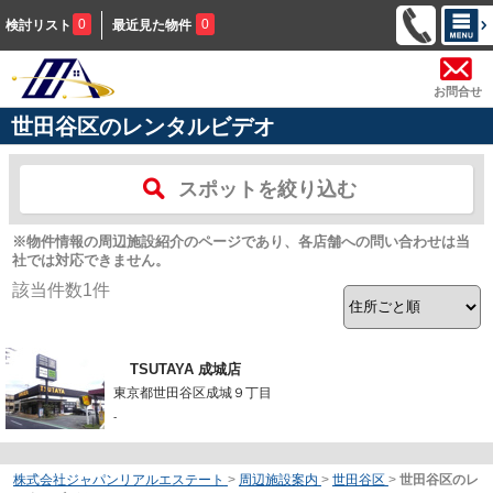
0
0
検討リスト
最近見た物件
お問合せ
世田谷区のレンタルビデオ
スポットを絞り込む
※物件情報の周辺施設紹介のページであり、各店舗への問い合わせは当
社では対応できません。
該当件数
1
件
TSUTAYA 成城店
東京都世田谷区成城９丁目
-
株式会社ジャパンリアルエステート
>
周辺施設案内
>
世田谷区
>
世田谷区のレ