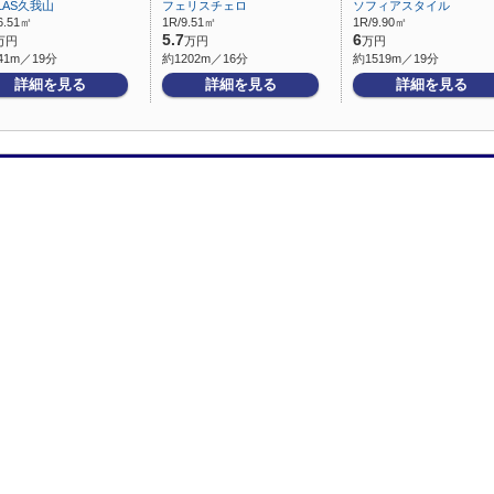
LAS久我山
フェリスチェロ
ソフィアスタイル
6.51㎡
1R/9.51㎡
1R/9.90㎡
5.7
6
万円
万円
万円
41m／19分
約1202m／16分
約1519m／19分
詳細を見る
詳細を見る
詳細を見る