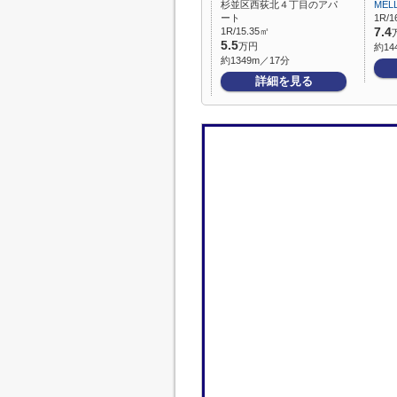
杉並区西荻北４丁目のアパ
MEL
ート
1R/1
1R/15.35㎡
7.4
5.5
万円
約14
約1349m／17分
詳細を見る