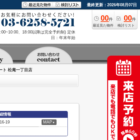
最終更新：2026年08月07日
00
00
件
件
最近見た物件
検討リスト
9:00~10:00、18:00以降は完全予約制) 定休
日：年末年始
ート 松庵一丁目店
細情報
-19
MAP
▼