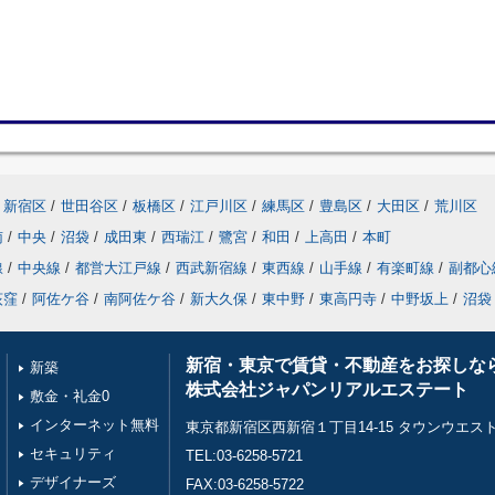
新宿区
/
世田谷区
/
板橋区
/
江戸川区
/
練馬区
/
豊島区
/
大田区
/
荒川区
南
/
中央
/
沼袋
/
成田東
/
西瑞江
/
鷺宮
/
和田
/
上高田
/
本町
線
/
中央線
/
都営大江戸線
/
西武新宿線
/
東西線
/
山手線
/
有楽町線
/
副都心
荻窪
/
阿佐ケ谷
/
南阿佐ケ谷
/
新大久保
/
東中野
/
東高円寺
/
中野坂上
/
沼袋
新宿・東京で賃貸・不動産をお探しな
新築
株式会社ジャパンリアルエステート
敷金・礼金0
インターネット無料
東京都新宿区西新宿１丁目14-15 タウンウエスト
セキュリティ
TEL:03-6258-5721
デザイナーズ
FAX:03-6258-5722