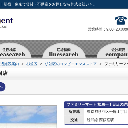
ファミリーマート 松庵一丁目店情報ページ｜新宿・東京で賃貸・不動産をお探しなら株式会社ジャパンリアルエステート
営業時間：9:00~20:00(
周辺施設案内
>
杉並区
>
杉並区のコンビニエンスストア
>
ファミリーマ
目店
へ
ファミリーマート 松庵一丁目店の詳
所在地
東京都杉並区松庵１丁目16
交通
総武線 西荻窪駅