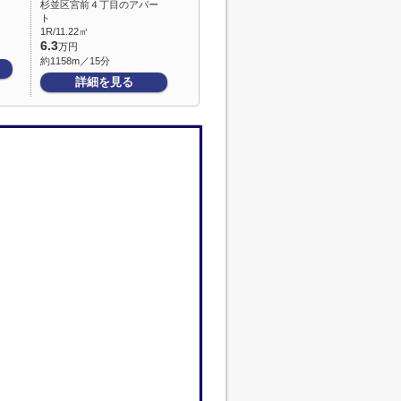
杉並区宮前４丁目のアパー
ト
1R/11.22㎡
6.3
万円
約1158m／15分
詳細を見る