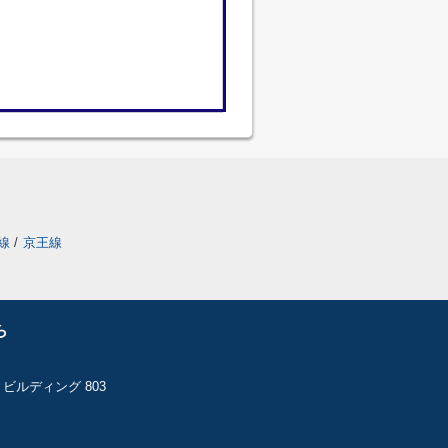
線
/
京王線
ら
ビルディング 803