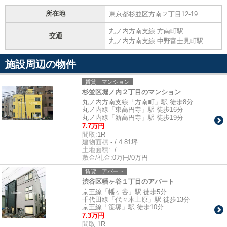
所在地
東京都杉並区方南２丁目12-19
丸ノ内方南支線 方南町駅
交通
丸ノ内方南支線 中野富士見町駅
施設周辺の物件
賃貸｜マンション
杉並区堀ノ内２丁目のマンション
丸ノ内方南支線「方南町」駅 徒歩8分
丸ノ内線「東高円寺」駅 徒歩16分
丸ノ内線「新高円寺」駅 徒歩19分
7.7万円
間取:
1R
建物面積:
- / 4.81坪
土地面積:
- / -
敷金/礼金:
0万円/0万円
賃貸｜アパート
渋谷区幡ヶ谷１丁目のアパート
京王線「幡ヶ谷」駅 徒歩5分
千代田線「代々木上原」駅 徒歩13分
京王線「笹塚」駅 徒歩10分
7.3万円
間取:
1R