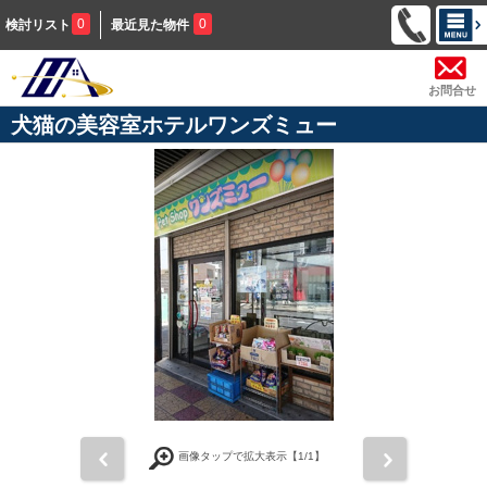
0
0
検討リスト
最近見た物件
お問合せ
犬猫の美容室ホテルワンズミュー
前
次
画像タップで拡大表示【
1
/1】