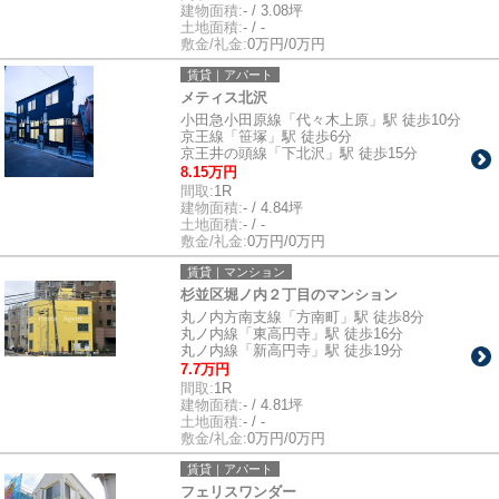
建物面積:
- / 3.08坪
土地面積:
- / -
敷金/礼金:
0万円/0万円
賃貸｜アパート
メティス北沢
小田急小田原線「代々木上原」駅 徒歩10分
京王線「笹塚」駅 徒歩6分
京王井の頭線「下北沢」駅 徒歩15分
8.15万円
間取:
1R
建物面積:
- / 4.84坪
土地面積:
- / -
敷金/礼金:
0万円/0万円
賃貸｜マンション
杉並区堀ノ内２丁目のマンション
丸ノ内方南支線「方南町」駅 徒歩8分
丸ノ内線「東高円寺」駅 徒歩16分
丸ノ内線「新高円寺」駅 徒歩19分
7.7万円
間取:
1R
建物面積:
- / 4.81坪
土地面積:
- / -
敷金/礼金:
0万円/0万円
賃貸｜アパート
フェリスワンダー