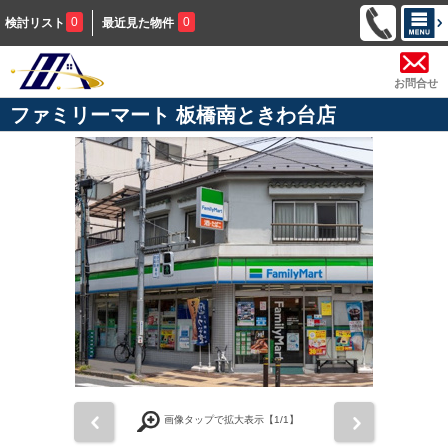
0
0
検討リスト
最近見た物件
お問合せ
ファミリーマート 板橋南ときわ台店
前
次
画像タップで拡大表示【
1
/1】