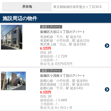
所在地
東京都板橋区南常盤台１丁目30-8
施設周辺の物件
賃貸｜アパート
板橋区大谷口１丁目のアパート
有楽町線「千川」駅 徒歩7分
有楽町線「小竹向原」駅 徒歩12分
東武東上線「大山」駅 徒歩18分
6.3万円
間取:
1R
建物面積:
- / 2.72坪
土地面積:
- / -
敷金/礼金:
0万円/0万円
賃貸｜アパート
板橋区小茂根４丁目のアパート
副都心線「小竹向原」駅 徒歩8分
西武池袋線「江古田」駅 徒歩14分
副都心線「千川」駅 徒歩14分
6.3万円
間取:
1R
建物面積:
- / 3.49坪
土地面積:
- / -
敷金/礼金:
0ヶ月/1ヶ月