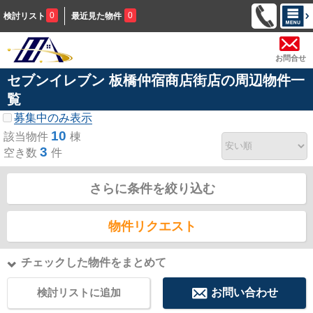
0
0
検討リスト
最近見た物件
お問合せ
セブンイレブン 板橋仲宿商店街店の周辺物件一
覧
募集中のみ表示
10
該当物件
棟
3
空き数
件
さらに条件を絞り込む
物件リクエスト
チェックした物件をまとめて
検討リストに追加
お問い合わせ