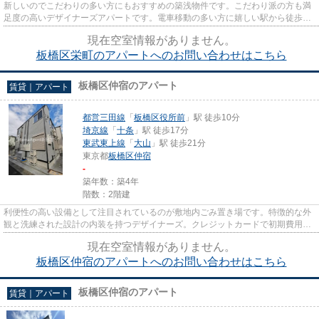
新しいのでこだわりの多い方にもおすすめの築浅物件です。こだわり派の方も満
足度の高いデザイナーズアパートです。電車移動の多い方に嬉しい駅から徒歩9
分の物件です。眺望良好なアパ...
現在空室情報がありません。
板橋区栄町のアパートへのお問い合わせはこちら
板橋区仲宿のアパート
賃貸｜アパート
都営三田線
「
板橋区役所前
」駅 徒歩10分
埼京線
「
十条
」駅 徒歩17分
東武東上線
「
大山
」駅 徒歩21分
東京都
板橋区
仲宿
-
築年数：築4年
階数：2階建
利便性の高い設備として注目されているのが敷地内ごみ置き場です。特徴的な外
観と洗練された設計の内装を持つデザイナーズ。クレジットカードで初期費用を
お支払いいただける物件です...
現在空室情報がありません。
板橋区仲宿のアパートへのお問い合わせはこちら
板橋区仲宿のアパート
賃貸｜アパート