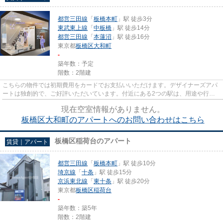
都営三田線
「
板橋本町
」駅 徒歩3分
東武東上線
「
中板橋
」駅 徒歩14分
都営三田線
「
本蓮沼
」駅 徒歩16分
東京都
板橋区
大和町
-
築年数：予定
階数：2階建
こちらの物件では初期費用をカードでお支払いいただけます。デザイナーズアパ
ートは独創的で、ご好評いただいています。付近にある2つの駅は、用途や行き
先に応じて使い分けることがで...
現在空室情報がありません。
板橋区大和町のアパートへのお問い合わせはこちら
板橋区稲荷台のアパート
賃貸｜アパート
都営三田線
「
板橋本町
」駅 徒歩10分
埼京線
「
十条
」駅 徒歩15分
京浜東北線
「
東十条
」駅 徒歩20分
東京都
板橋区
稲荷台
-
築年数：築5年
階数：2階建