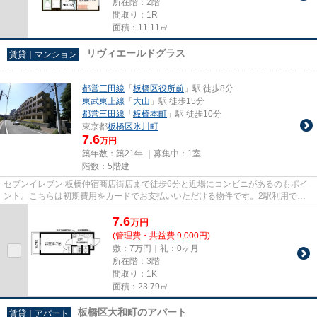
所在階：2階
間取り：1R
面積：11.11㎡
リヴィエールドグラス
賃貸｜マンション
都営三田線
「
板橋区役所前
」駅 徒歩8分
東武東上線
「
大山
」駅 徒歩15分
都営三田線
「
板橋本町
」駅 徒歩10分
東京都
板橋区
氷川町
7.6
万円
築年数：築21年 ｜募集中：
1室
階数：5階建
セブンイレブン 板橋仲宿商店街店まで徒歩6分と近場にコンビニがあるのもポイ
ント。こちらは初期費用をカードでお支払いいただける物件です。2駅利用でき
る場所にあり、行き先に合わせ...
7.6
万
円
(管理費・共益費 9,000円)
敷：7万円｜礼：0ヶ月
所在階：3階
間取り：1K
面積：23.79㎡
板橋区大和町のアパート
賃貸｜アパート