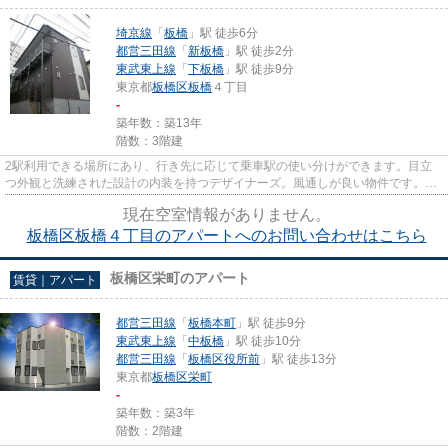
埼京線
「
板橋
」駅 徒歩6分
都営三田線
「
新板橋
」駅 徒歩2分
東武東上線
「
下板橋
」駅 徒歩9分
東京都
板橋区
板橋
４丁目
-
築年数：築13年
階数：3階建
2駅利用できる場所にあり、行き先に応じて乗車駅の使い分けができます。目立
つ外観と洗練された設計の内装を持つデザイナーズ。風通しが良い物件です。こ
ちらの物件はアパートです。Ho...
現在空室情報がありません。
板橋区板橋４丁目のアパートへのお問い合わせはこちら
板橋区栄町のアパート
賃貸｜アパート
都営三田線
「
板橋本町
」駅 徒歩9分
東武東上線
「
中板橋
」駅 徒歩10分
都営三田線
「
板橋区役所前
」駅 徒歩13分
東京都
板橋区
栄町
-
築年数：築3年
階数：2階建