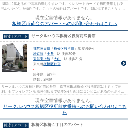
周辺に2駅あるので電車通勤しやすいです。クレジットカードで初期費用をお支
払いいただける物件です。こちらの物件はアパートです。朝に慌てることなく行
動するために駅から徒歩10分の...
現在空室情報がありません。
板橋区稲荷台のアパートへのお問い合わせはこちら
サークルハウス板橋区役所前弐番館
賃貸｜アパート
都営三田線
「
板橋区役所前
」駅 徒歩9分
埼京線
「
十条
」駅 徒歩20分
東武東上線
「
大山
」駅 徒歩21分
東京都
板橋区
仲宿
-
築年数：築9年
階数：2階建
サークルハウス板橋区役所前弐番館：都営三田線板橋区役所前駅にも近くて便
利。セブンイレブン 板橋仲宿店まで徒歩5分と近場にコンビニがあるのもポイン
ト。駅から徒歩9分の物件で、ア...
現在空室情報がありません。
サークルハウス板橋区役所前弐番館へのお問い合わせはこち
ら
板橋区板橋４丁目のアパート
賃貸｜アパート