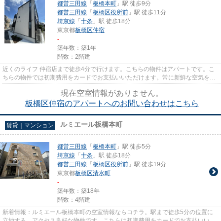
都営三田線
「
板橋本町
」駅 徒歩9分
都営三田線
「
板橋区役所前
」駅 徒歩11分
埼京線
「
十条
」駅 徒歩18分
東京都
板橋区
仲宿
-
築年数：築1年
階数：2階建
近くのライフ 仲宿店まで徒歩4分で行けます。こちらの物件はアパートです。こ
ちらの物件では初期費用をカードでお支払いいただけます。常に新鮮な空気を取
り入れられる通風良好な間取...
現在空室情報がありません。
板橋区仲宿のアパートへのお問い合わせはこちら
ルミエール板橋本町
賃貸｜マンション
都営三田線
「
板橋本町
」駅 徒歩5分
埼京線
「
十条
」駅 徒歩18分
都営三田線
「
板橋区役所前
」駅 徒歩19分
東京都
板橋区
清水町
-
築年数：築18年
階数：4階建
新着情報：ルミエール板橋本町の空室情報ならコチラ。駅まで徒歩5分の位置に
立地する、アクセス良好な物件です。こちらは初期費用をカードでお支払いいた