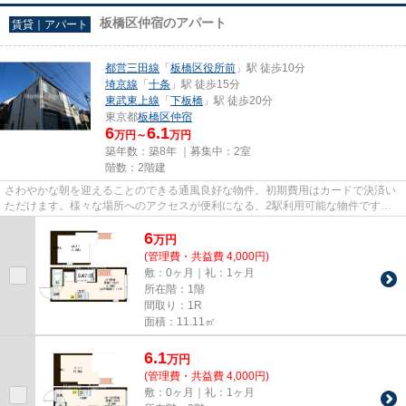
板橋区仲宿のアパート
賃貸｜アパート
都営三田線
「
板橋区役所前
」駅 徒歩10分
埼京線
「
十条
」駅 徒歩15分
東武東上線
「
下板橋
」駅 徒歩20分
東京都
板橋区
仲宿
6
6.1
万円～
万円
築年数：築8年 ｜募集中：
2室
階数：2階建
さわやかな朝を迎えることのできる通風良好な物件。初期費用はカードで決済い
ただけます。様々な場所へのアクセスが便利になる、2駅利用可能な物件です。
こだわりの条件として多い、駅...
6
万
円
(管理費・共益費 4,000円)
敷：0ヶ月｜礼：1ヶ月
所在階：1階
間取り：1R
面積：11.11㎡
6.1
万
円
(管理費・共益費 4,000円)
敷：0ヶ月｜礼：1ヶ月