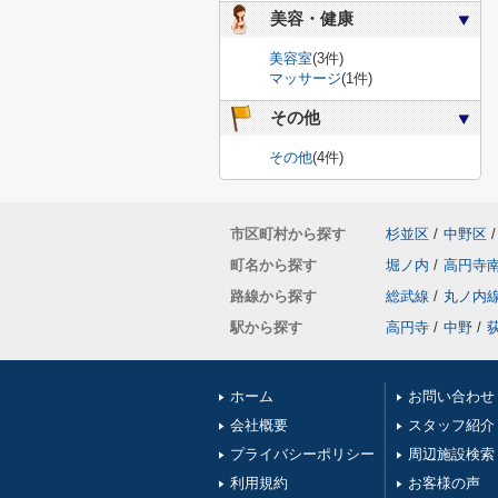
美容・健康
美容室
(3件)
マッサージ
(1件)
その他
その他
(4件)
市区町村から探す
杉並区
/
中野区
/
町名から探す
堀ノ内
/
高円寺
路線から探す
総武線
/
丸ノ内
駅から探す
高円寺
/
中野
/
ホーム
お問い合わせ
会社概要
スタッフ紹介
プライバシーポリシー
周辺施設検索
利用規約
お客様の声