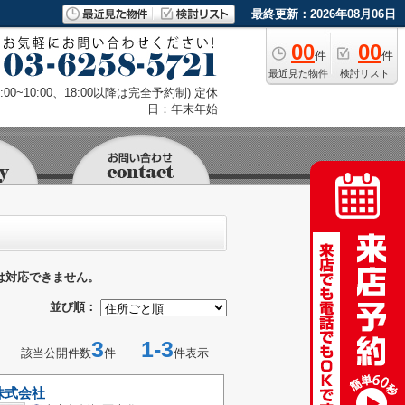
最終更新：2026年08月06日
00
00
件
件
最近見た物件
検討リスト
9:00~10:00、18:00以降は完全予約制) 定休
日：年末年始
は対応できません。
並び順：
3
1-3
該当公開件数
件
件表示
株式会社