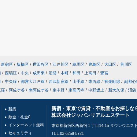
新宿区
/
板橋区
/
世田谷区
/
江戸川区
/
練馬区
/
豊島区
/
大田区
/
荒川区
南
/
西瑞江
/
中央
/
成田東
/
沼袋
/
本町
/
和田
/
上高田
/
鷺宮
線
/
中央線
/
都営大江戸線
/
西武新宿線
/
山手線
/
東西線
/
有楽町線
/
副都心
荻窪
/
阿佐ケ谷
/
南阿佐ケ谷
/
東中野
/
東高円寺
/
中野坂上
/
新大久保
/
沼袋
新宿・東京で賃貸・不動産をお探しな
新築
株式会社ジャパンリアルエステート
敷金・礼金0
インターネット無料
東京都新宿区西新宿１丁目14-15 タウンウエスト
セキュリティ
TEL:03-6258-5721