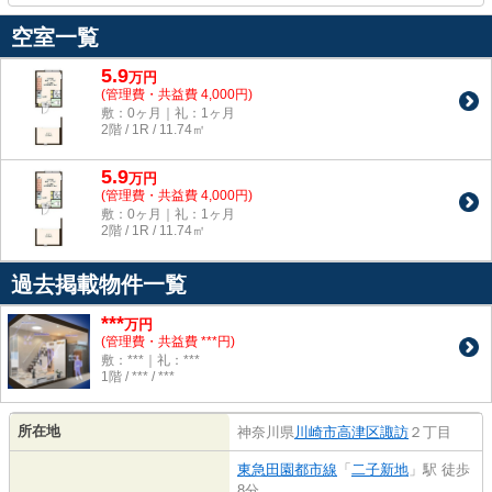
空室一覧
5.9
万
円
(管理費・共益費 4,000円)
敷：0ヶ月｜礼：1ヶ月
2階 / 1R / 11.74㎡
5.9
万
円
(管理費・共益費 4,000円)
敷：0ヶ月｜礼：1ヶ月
2階 / 1R / 11.74㎡
過去掲載物件一覧
***
万円
(管理費・共益費 ***円)
敷：***｜礼：***
1階 / *** / ***
所在地
神奈川県
川崎市高津区
諏訪
２丁目
東急田園都市線
「
二子新地
」駅 徒歩
8分