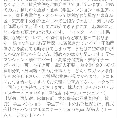
きるように、賃貸物件をご紹介させて頂いています。 初め
てのお引越しから通勤・通学（学生マンション・学生アパ
ート）家具家電付き・オシャレで便利なお部屋など東京23
区・東京都下のお部屋をすべてご紹介できます！ 気になる
お部屋も全てお調べしてご紹介できますので、お気軽にお
問い合わせ頂ければと思います。 「インターネット未掲
載」な物件や「レア」な物件情報など取り扱っておりま
す。 様々な理由でお部屋探しに苦戦されている方・不動産
屋さんを訪ねても断られてしまう方、または希望の物件が
なかなか見つからない方、諦めるのはまだ早いです！ 学生
マンション・学生アパート・高級分譲賃貸・デザイナー
ズ・ペット可・バイク可・保証人不要、 敷金0礼金0・初期
費用分割・外国籍・夜のお仕事の方、どんなワガママ条件
でもお任せ下さい。 ご希望の物件が見つかるまで、トコト
ンお付き合いしますのでお気軽にご来店下さい。 スタッフ
一同心よりお待ちしております。 株式会社ジャパンリアル
エステート Home Agent新宿店（ホームエージェント）
【新宿、西新宿、歌舞伎町、大久保等の不動産仲介、賃
貸】 学生マンション・学生アパートのお部屋探しは、株式
会社ジャパンリアルエステート Home Agent新宿店（ホー
ムエージェント）へ！