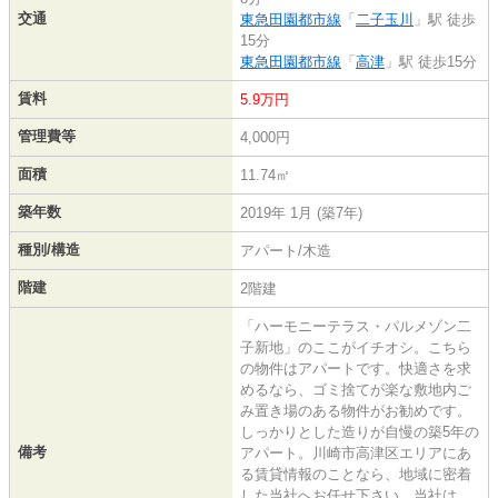
交通
東急田園都市線
「
二子玉川
」駅 徒歩
15分
東急田園都市線
「
高津
」駅 徒歩15分
賃料
5.9万円
管理費等
4,000円
面積
11.74㎡
築年数
2019年 1月 (築7年)
種別/構造
アパート/木造
階建
2階建
「ハーモニーテラス・パルメゾン二
子新地」のここがイチオシ。こちら
の物件はアパートです。快適さを求
めるなら、ゴミ捨てが楽な敷地内ご
み置き場のある物件がお勧めです。
しっかりとした造りが自慢の築5年の
備考
アパート。川崎市高津区エリアにあ
る賃貸情報のことなら、地域に密着
した当社へお任せ下さい。当社は、