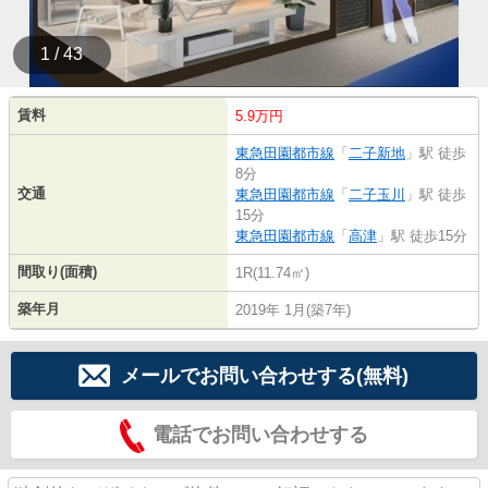
1 / 43
賃料
5.9万円
東急田園都市線
「
二子新地
」駅 徒歩
8分
交通
東急田園都市線
「
二子玉川
」駅 徒歩
15分
東急田園都市線
「
高津
」駅 徒歩15分
間取り(面積)
1R(11.74㎡)
築年月
2019年 1月(築7年)
メールでお問い合わせする(無料)
電話でお問い合わせする