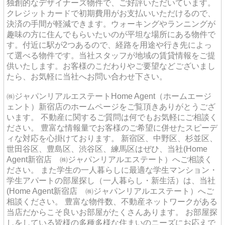
独創的なデザイナーズ物件で、ご好評いただいています。
クレジットカードで初期費用がお支払いいただけるので、
決済の手間が軽減できます。ウォーキングやランニングが
趣味の方に住んでもらいたいのが平坦な場所にある物件で
す。付近に駅が2つあるので、経路を用途や行き先によっ
て選べる物件です。当社スタッフが地域の賃貸情報をご提
供いたします。お客様のこだわりやご要望などございまし
たら、お気軽に当社へお問い合わせ下さい。
㈱ジャパンリアルエステートHome Agent（ホームエージ
ェント）新宿店のホームページをご覧頂きありがとうござ
います。 不動産に関するご質問は何でもお気軽にご相談く
ださい。 豊富な情報量でお客様のご希望に併せたスピーデ
ィな対応を心掛けております。 新宿区、中野区、杉並区、
世田谷区、豊島区、渋谷区、練馬区はぜひ、当社(Home
Agent新宿店 ㈱ジャパンリアルエステート）へご相談く
ださい。 また学生の一人暮らしに最適な学生マンション・
学生アパートの部屋探し（一人暮らし・新生活）は、当社
(Home Agent新宿店 ㈱ジャパンリアルエステート）へご
相談ください。 豊富な物件数、不動産ネットワークがある
当店だからこそ良いお部屋がたくさんあります。 お部屋探
しをしている皆様の多種多様な住まいのニーズにお応えで