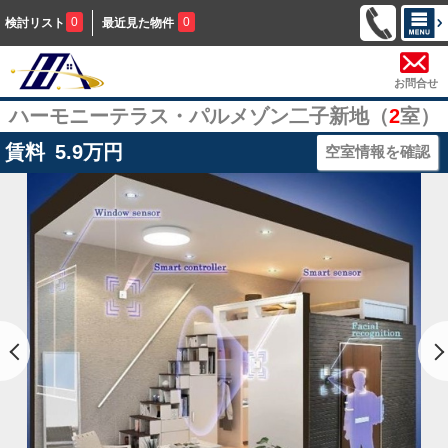
0
0
検討リスト
最近見た物件
お問合せ
ハーモニーテラス・パルメゾン二子新地（
2
室）
賃料
5.9
万円
空室情報を確認