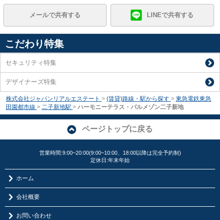
メールで共有する
LINEで共有する
こだわり特集
セキュリティ特集
デザイナーズ特集
株式会社ジャパンリアルエステート
>
(賃貸)路線・駅から探す
>
東急電鉄東急
田園都市線
>
二子新地駅
>
ハーモニーテラス・パルメゾン二子新地
ページトップに戻る
営業時間:9:00~20:00(9:00~10:00、18:00以降は完全予約制)
定休日:年末年始
ホーム
会社概要
お問い合わせ