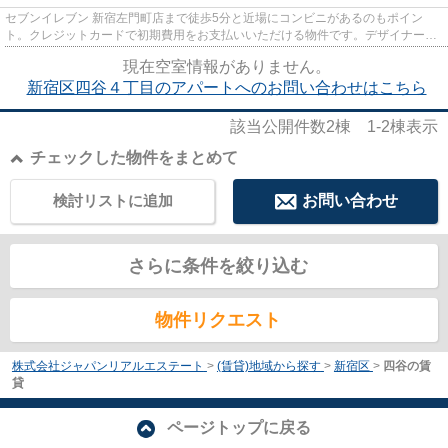
セブンイレブン 新宿左門町店まで徒歩5分と近場にコンビニがあるのもポイン
ト。クレジットカードで初期費用をお支払いいただける物件です。デザイナーズ
アパートは独創的で、ご好評い...
現在空室情報がありません。
新宿区四谷４丁目のアパートへのお問い合わせはこちら
該当公開件数
2
棟
1-2
棟表示
チェックした物件をまとめて
検討リストに追加
お問い合わせ
さらに条件を絞り込む
物件リクエスト
株式会社ジャパンリアルエステート
>
(賃貸)地域から探す
>
新宿区
>
四谷の賃
貸
ページトップに戻る