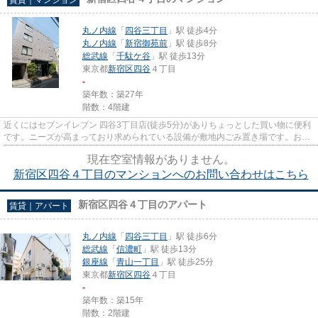
丸ノ内線
「
四谷三丁目
」駅 徒歩4分
丸ノ内線
「
新宿御苑前
」駅 徒歩8分
総武線
「
千駄ケ谷
」駅 徒歩13分
東京都
新宿区
四谷
４丁目
-
築年数：築27年
階数：4階建
近くにはセブンイレブン 四谷3丁目店(徒歩5分)がありちょっとした買い物に便利
です。ニーズが高まっており求められている設備が敷地内ごみ置き場です。おし
ゃれなあなたには、外観タイ...
現在空室情報がありません。
新宿区四谷４丁目のマンションへのお問い合わせはこちら
新宿区四谷４丁目のアパート
賃貸｜アパート
丸ノ内線
「
四谷三丁目
」駅 徒歩6分
総武線
「
信濃町
」駅 徒歩13分
銀座線
「
青山一丁目
」駅 徒歩25分
東京都
新宿区
四谷
４丁目
-
築年数：築15年
階数：2階建