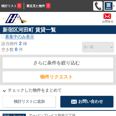
0
0
検討リスト
最近見た物件
お問合せ
新宿区河田町 賃貸一覧
募集中のみ表示
2
該当物件
棟
0
空き数
件
さらに条件を絞り込む
物件リクエスト
チェックした物件をまとめて
検討リストに追加
お問い合わせ
アーバンプレイス四谷三丁目
賃貸｜アパート