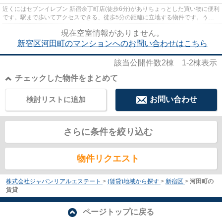
近くにはセブンイレブン 新宿余丁町店(徒歩6分)がありちょっとした買い物に便利
です。駅まで歩いてアクセスできる、徒歩5分の距離に立地する物件です。うっ
とりする程綺麗な景色を眺め...
現在空室情報がありません。
新宿区河田町のマンションへのお問い合わせはこちら
該当公開件数
2
棟
1-2
棟表示
チェックした物件をまとめて
検討リストに追加
お問い合わせ
さらに条件を絞り込む
物件リクエスト
株式会社ジャパンリアルエステート
>
(賃貸)地域から探す
>
新宿区
>
河田町の
賃貸
ページトップに戻る