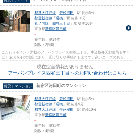
都営大江戸線
「
若松河田
」駅 徒歩6分
都営新宿線
「
曙橋
」駅 徒歩10分
丸ノ内線
「
四谷三丁目
」駅 徒歩16分
東京都
新宿区
河田町
-
築年数：築14年
階数：2階建
こだわりポイント満載のアーバンプレイス四谷三丁目。牛込抜弁天郵便局もすぐ
近く(徒歩6分)の場所にあり、受け取りや手続きも楽です。高いニーズのある、駅
徒歩6分の物件です。こちら...
現在空室情報がありません。
アーバンプレイス四谷三丁目へのお問い合わせはこちら
新宿区河田町のマンション
賃貸｜マンション
都営大江戸線
「
若松河田
」駅 徒歩5分
都営新宿線
「
曙橋
」駅 徒歩9分
都営大江戸線
「
牛込柳町
」駅 徒歩10分
東京都
新宿区
河田町
-
築年数：築35年
階数：4階建