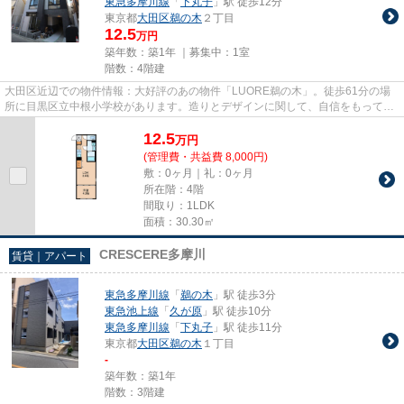
東急多摩川線
「
下丸子
」駅 徒歩12分
東京都
大田区
鵜の木
２丁目
12.5
万円
築年数：築1年 ｜募集中：
1室
階数：4階建
大田区近辺での物件情報：大好評のあの物件「LUORE鵜の木」。徒歩61分の場
所に目黒区立中根小学校があります。造りとデザインに関して、自信をもって情
報を提供できるマンションです。...
12.5
万
円
(管理費・共益費 8,000円)
敷：0ヶ月｜礼：0ヶ月
所在階：4階
間取り：1LDK
面積：30.30㎡
CRESCERE多摩川
賃貸｜アパート
東急多摩川線
「
鵜の木
」駅 徒歩3分
東急池上線
「
久が原
」駅 徒歩10分
東急多摩川線
「
下丸子
」駅 徒歩11分
東京都
大田区
鵜の木
１丁目
-
築年数：築1年
階数：3階建