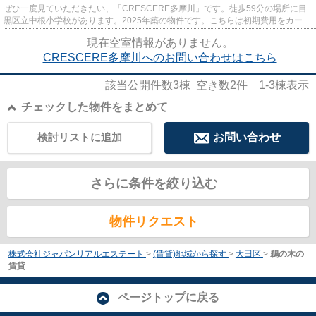
ぜひ一度見ていただきたい、「CRESCERE多摩川」です。徒歩59分の場所に目
黒区立中根小学校があります。2025年築の物件です。こちらは初期費用をカード
でお支払いいただける物件です。...
現在空室情報がありません。
CRESCERE多摩川へのお問い合わせはこちら
該当公開件数
3
棟 空き数
2
件
1-3
棟表示
チェックした物件をまとめて
検討リストに追加
お問い合わせ
さらに条件を絞り込む
物件リクエスト
株式会社ジャパンリアルエステート
>
(賃貸)地域から探す
>
大田区
>
鵜の木の
賃貸
ページトップに戻る