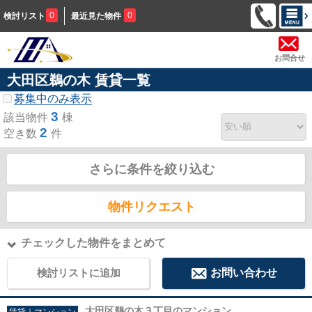
0
0
検討リスト
最近見た物件
お問合せ
大田区鵜の木 賃貸一覧
募集中のみ表示
3
該当物件
棟
2
空き数
件
さらに条件を絞り込む
物件リクエスト
チェックした物件をまとめて
検討リストに追加
お問い合わせ
大田区鵜の木３丁目のマンション
賃貸｜マンション