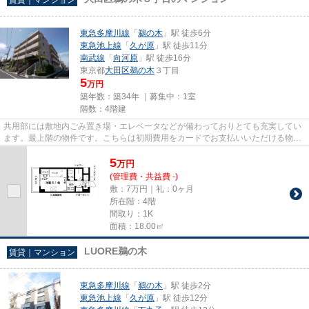
東急多摩川線
「
鵜の木
」駅 徒歩6分
東急池上線
「
久が原
」駅 徒歩11分
南武線
「
向河原
」駅 徒歩16分
東京都
大田区
鵜の木
３丁目
5
万円
築年数：築34年 ｜募集中：
1室
階数：4階建
共用部には敷地内ごみ置き場・エレベータなどが備わっておりとても充実してい
ます。最上階の物件です。こちらは初期費用をカードでお支払いいただける物件
です。メンテナンスフリーに...
5
万
円
(管理費・共益費 -)
敷：7万円｜礼：0ヶ月
所在階：4階
間取り：1K
面積：18.00㎡
LUORE鵜の木
賃貸｜マンション
東急多摩川線
「
鵜の木
」駅 徒歩2分
東急池上線
「
久が原
」駅 徒歩12分