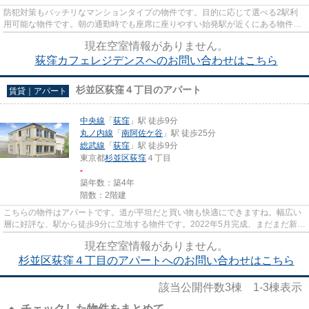
防犯対策もバッチリなマンションタイプの物件です。目的に応じて選べる2駅利
用可能な物件です。朝の通勤時でも座席に座りやすい始発駅が近くにある物件で
す。こちらは初期費用をカード...
現在空室情報がありません。
荻窪カフェレジデンスへのお問い合わせはこちら
杉並区荻窪４丁目のアパート
賃貸｜アパート
中央線
「
荻窪
」駅 徒歩9分
丸ノ内線
「
南阿佐ケ谷
」駅 徒歩25分
総武線
「
荻窪
」駅 徒歩9分
東京都
杉並区
荻窪
４丁目
-
築年数：築4年
階数：2階建
こちらの物件はアパートです。道が平坦だと買い物も快適にできますね。幅広い
層に好評な、駅から徒歩9分に立地する物件です。2022年5月完成、まだまだ新し
い築浅物件。home@room-agent...
現在空室情報がありません。
杉並区荻窪４丁目のアパートへのお問い合わせはこちら
該当公開件数
3
棟
1-3
棟表示
チェックした物件をまとめて