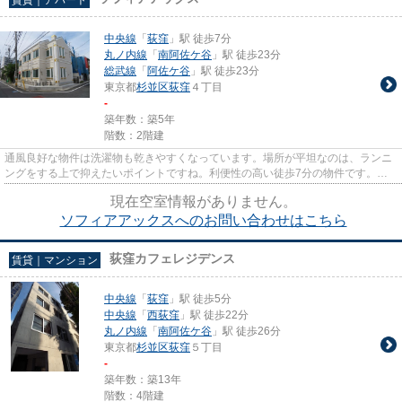
中央線
「
荻窪
」駅 徒歩7分
丸ノ内線
「
南阿佐ケ谷
」駅 徒歩23分
総武線
「
阿佐ケ谷
」駅 徒歩23分
東京都
杉並区
荻窪
４丁目
-
築年数：築5年
階数：2階建
通風良好な物件は洗濯物も乾きやすくなっています。場所が平坦なのは、ランニ
ングをする上で抑えたいポイントですね。利便性の高い徒歩7分の物件です。こ
ちらの物件はアパートです。ho...
現在空室情報がありません。
ソフィアアックスへのお問い合わせはこちら
荻窪カフェレジデンス
賃貸｜マンション
中央線
「
荻窪
」駅 徒歩5分
中央線
「
西荻窪
」駅 徒歩22分
丸ノ内線
「
南阿佐ケ谷
」駅 徒歩26分
東京都
杉並区
荻窪
５丁目
-
築年数：築13年
階数：4階建