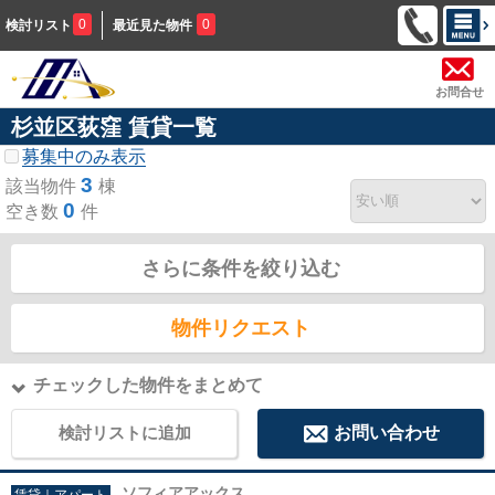
0
0
検討リスト
最近見た物件
お問合せ
杉並区荻窪 賃貸一覧
募集中のみ表示
3
該当物件
棟
0
空き数
件
さらに条件を絞り込む
物件リクエスト
チェックした物件をまとめて
検討リストに追加
お問い合わせ
ソフィアアックス
賃貸｜アパート