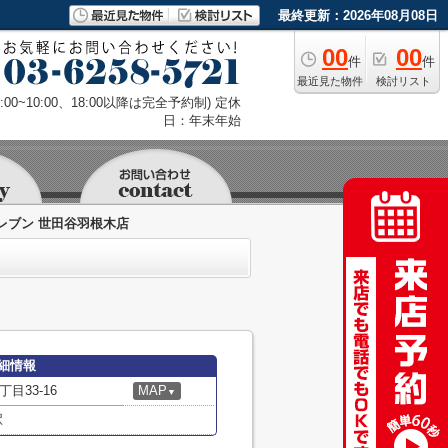
最終更新：2026年08月08日
00
00
件
件
最近見た物件
検討リスト
9:00~10:00、18:00以降は完全予約制) 定休
日：年末年始
レブン 世田谷羽根木店
細情報
目33-16
MAP
▼
駅