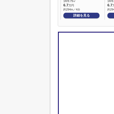
1R/9.79㎡
1R/9
6.7
6.7
万円
約294m／4分
約29
詳細を見る