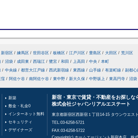
新宿区
/
練馬区
/
世田谷区
/
板橋区
/
江戸川区
/
豊島区
/
大田区
/
荒川区
南
/
沼袋
/
成田東
/
西瑞江
/
鷺宮
/
和田
/
上高田
/
中央
/
本町
線
/
中央線
/
都営大江戸線
/
西武新宿線
/
東西線
/
山手線
/
有楽町線
/
副都心
荻窪
/
阿佐ケ谷
/
南阿佐ケ谷
/
東中野
/
新大久保
/
中野坂上
/
東高円寺
/
沼袋
新宿・東京で賃貸・不動産をお探しな
新築
株式会社ジャパンリアルエステート
敷金・礼金0
インターネット無料
東京都新宿区西新宿１丁目14-15 タウンウエスト
セキュリティ
TEL:03-6258-5721
デザイナーズ
FAX:03-6258-5722
Copyright(c) ホームエージェント新宿本店