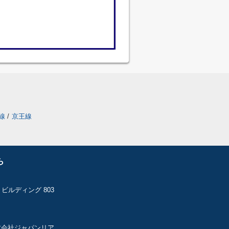
線
/
京王線
ら
ビルディング 803
 株式会社ジャパンリア