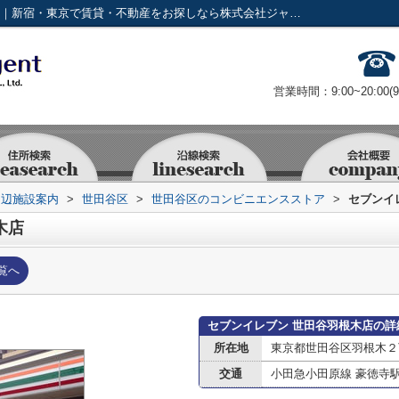
セブンイレブン 世田谷羽根木店情報ページ｜新宿・東京で賃貸・不動産をお探しなら株式会社ジャパンリアルエステート
営業時間：9:00~20:00(
周辺施設案内
>
世田谷区
>
世田谷区のコンビニエンスストア
>
セブンイ
木店
覧へ
セブンイレブン 世田谷羽根木店の詳
所在地
東京都世田谷区羽根木２丁
交通
小田急小田原線 豪徳寺