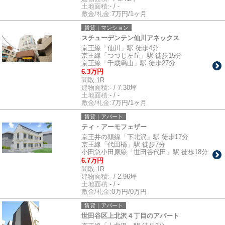
土地面積:
- / -
敷金/礼金:
7万円/1ヶ月
賃貸｜マンション
スチューデンテン仙川アネックス
京王線「仙川」駅 徒歩4分
京王線「つつじヶ丘」駅 徒歩15分
京王線「千歳烏山」駅 徒歩27分
6.3万円
間取:
1R
建物面積:
- / 7.30坪
土地面積:
- / -
敷金/礼金:
7万円/1ヶ月
賃貸｜アパート
ティ・アーモフェザー
京王井の頭線「下北沢」駅 徒歩17分
京王線「代田橋」駅 徒歩7分
小田急小田原線「世田谷代田」駅 徒歩18分
6.7万円
間取:
1R
建物面積:
- / 2.96坪
土地面積:
- / -
敷金/礼金:
0万円/0万円
賃貸｜アパート
世田谷区上北沢４丁目のアパート