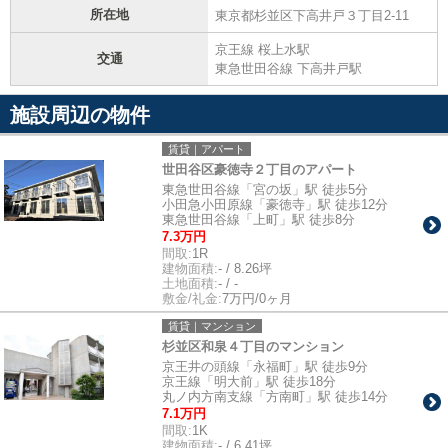
所在地
東京都杉並区下高井戸３丁目2-11
京王線 桜上水駅
交通
東急世田谷線 下高井戸駅
施設周辺の物件
賃貸｜アパート
世田谷区豪徳寺２丁目のアパート
東急世田谷線「宮の坂」駅 徒歩5分
小田急小田原線「豪徳寺」駅 徒歩12分
東急世田谷線「上町」駅 徒歩8分
7.3万円
間取:
1R
建物面積:
- / 8.26坪
土地面積:
- / -
敷金/礼金:
7万円/0ヶ月
賃貸｜マンション
杉並区和泉４丁目のマンション
京王井の頭線「永福町」駅 徒歩9分
京王線「明大前」駅 徒歩18分
丸ノ内方南支線「方南町」駅 徒歩14分
7.1万円
間取:
1K
建物面積:
- / 6.41坪