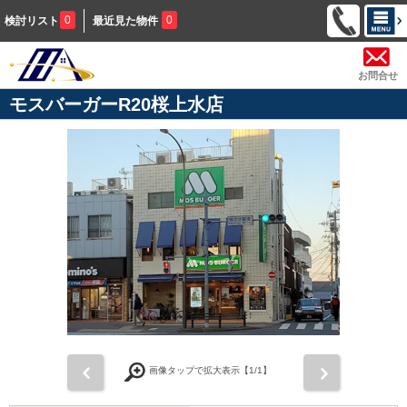
0
0
検討リスト
最近見た物件
お問合せ
モスバーガーR20桜上水店
前
次
画像タップで拡大表示【
1
/1】