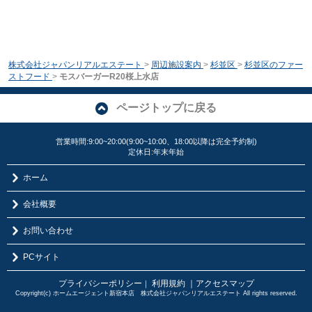
株式会社ジャパンリアルエステート
>
周辺施設案内
>
杉並区
>
杉並区のファー
ストフード
>
モスバーガーR20桜上水店
ページトップに戻る
営業時間:9:00~20:00(9:00~10:00、18:00以降は完全予約制)
定休日:年末年始
ホーム
会社概要
お問い合わせ
PCサイト
プライバシーポリシー
利用規約
｜アクセスマップ
｜
Copyright(c) ホームエージェント新宿本店 株式会社ジャパンリアルエステート All rights reserved.