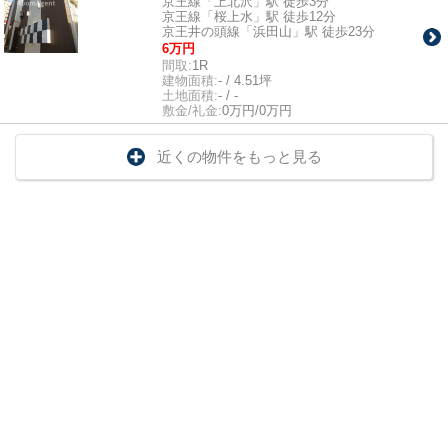
京王線「上北沢」駅 徒歩3分
京王線「桜上水」駅 徒歩12分
京王井の頭線「浜田山」駅 徒歩23分
6万円
間取:
1R
建物面積:
- / 4.51坪
土地面積:
- / -
敷金/礼金:
0万円/0万円
近くの物件をもっと見る