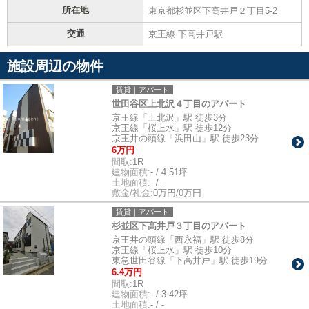
所在地
東京都杉並区下高井戸２丁目5-2
交通
京王線 下高井戸駅
施設周辺の物件
賃貸｜アパート
世田谷区上北沢４丁目のアパート
京王線「上北沢」駅 徒歩3分
京王線「桜上水」駅 徒歩12分
京王井の頭線「浜田山」駅 徒歩23分
6万円
間取:
1R
建物面積:
- / 4.51坪
土地面積:
- / -
敷金/礼金:
0万円/0万円
賃貸｜アパート
杉並区下高井戸３丁目のアパート
京王井の頭線「西永福」駅 徒歩8分
京王線「桜上水」駅 徒歩10分
東急世田谷線「下高井戸」駅 徒歩19分
6.4万円
間取:
1R
建物面積:
- / 3.42坪
土地面積:
- / -