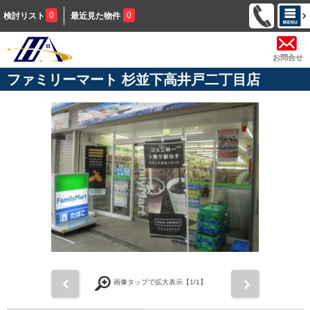
0
0
検討リスト
最近見た物件
お問合せ
ファミリーマート 杉並下高井戸二丁目店
前
次
画像タップで拡大表示【
1
/1】