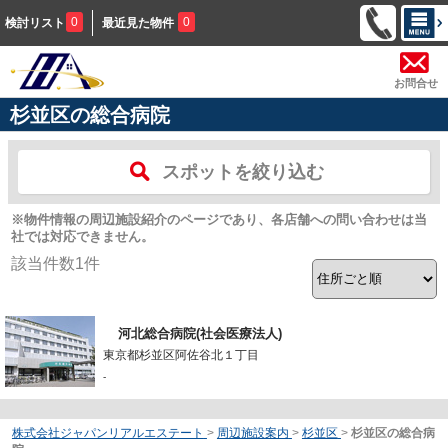
0
0
検討リスト
最近見た物件
お問合せ
杉並区の総合病院
スポットを絞り込む
※物件情報の周辺施設紹介のページであり、各店舗への問い合わせは当
社では対応できません。
該当件数
1
件
河北総合病院(社会医療法人)
東京都杉並区阿佐谷北１丁目
-
株式会社ジャパンリアルエステート
>
周辺施設案内
>
杉並区
>
杉並区の総合病