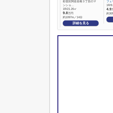
杉並区阿佐谷南３丁目のマ
フェ
ンショ…
1R/9
1R/21.26㎡
4.9
9.8
万円
約30
約1097m／14分
詳細を見る