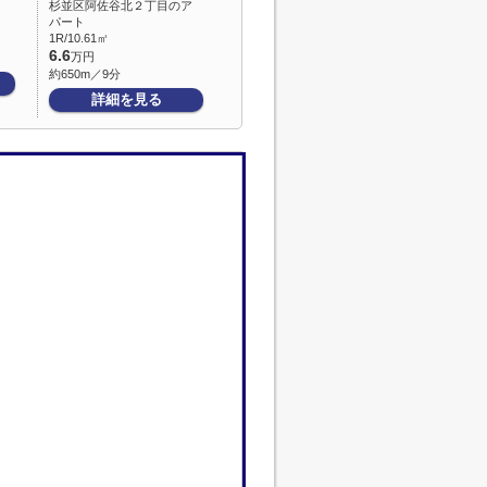
杉並区阿佐谷北２丁目のア
パート
1R/10.61㎡
6.6
万円
約650m／9分
詳細を見る