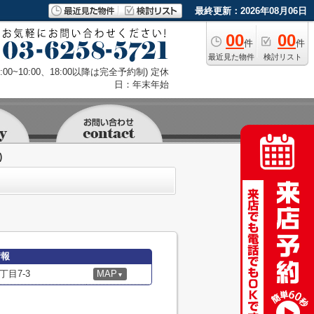
最終更新：2026年08月06日
00
00
件
件
最近見た物件
検討リスト
9:00~10:00、18:00以降は完全予約制) 定休
日：年末年始
)
情報
目7-3
MAP
▼