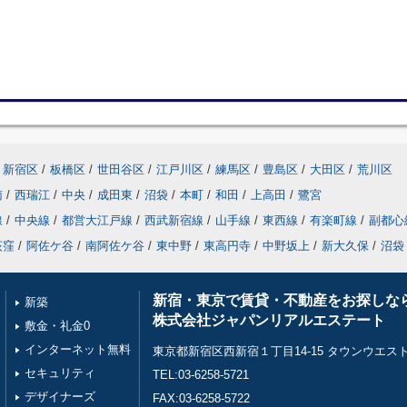
新宿区
/
板橋区
/
世田谷区
/
江戸川区
/
練馬区
/
豊島区
/
大田区
/
荒川区
南
/
西瑞江
/
中央
/
成田東
/
沼袋
/
本町
/
和田
/
上高田
/
鷺宮
線
/
中央線
/
都営大江戸線
/
西武新宿線
/
山手線
/
東西線
/
有楽町線
/
副都心
荻窪
/
阿佐ケ谷
/
南阿佐ケ谷
/
東中野
/
東高円寺
/
中野坂上
/
新大久保
/
沼袋
新宿・東京で賃貸・不動産をお探しな
新築
株式会社ジャパンリアルエステート
敷金・礼金0
インターネット無料
東京都新宿区西新宿１丁目14-15 タウンウエスト
セキュリティ
TEL:03-6258-5721
デザイナーズ
FAX:03-6258-5722