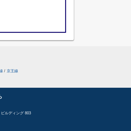
線
/
京王線
ら
ビルディング 803