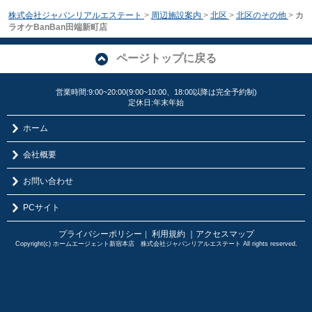
株式会社ジャパンリアルエステート
>
周辺施設案内
>
北区
>
北区のその他
>
カ
ラオケBanBan田端新町店
ページトップに戻る
営業時間:9:00~20:00(9:00~10:00、18:00以降は完全予約制)
定休日:年末年始
ホーム
会社概要
お問い合わせ
PCサイト
プライバシーポリシー
利用規約
｜アクセスマップ
｜
Copyright(c) ホームエージェント新宿本店 株式会社ジャパンリアルエステート All rights reserved.