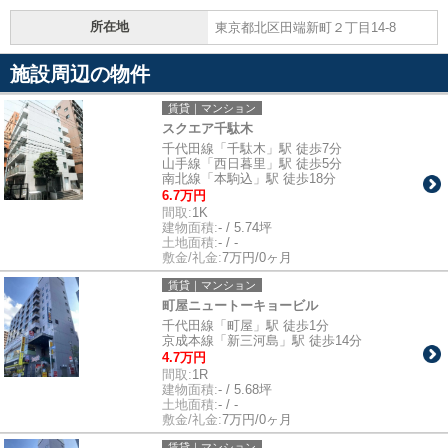
所在地
東京都北区田端新町２丁目14-8
施設周辺の物件
賃貸｜マンション
スクエア千駄木
千代田線「千駄木」駅 徒歩7分
山手線「西日暮里」駅 徒歩5分
南北線「本駒込」駅 徒歩18分
6.7万円
間取:
1K
建物面積:
- / 5.74坪
土地面積:
- / -
敷金/礼金:
7万円/0ヶ月
賃貸｜マンション
町屋ニュートーキョービル
千代田線「町屋」駅 徒歩1分
京成本線「新三河島」駅 徒歩14分
4.7万円
間取:
1R
建物面積:
- / 5.68坪
土地面積:
- / -
敷金/礼金:
7万円/0ヶ月
賃貸｜マンション