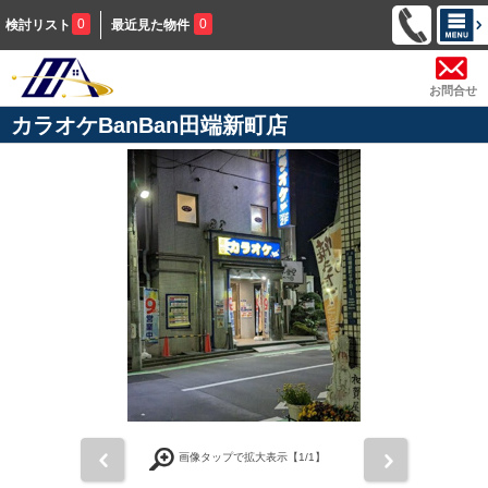
0
0
検討リスト
最近見た物件
お問合せ
カラオケBanBan田端新町店
前
次
画像タップで拡大表示【
1
/1】