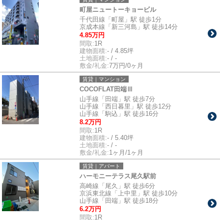
町屋ニュートーキョービル
千代田線「町屋」駅 徒歩1分
京成本線「新三河島」駅 徒歩14分
4.85万円
間取:
1R
建物面積:
- / 4.85坪
土地面積:
- / -
敷金/礼金:
7万円/0ヶ月
賃貸｜マンション
COCOFLAT田端Ⅲ
山手線「田端」駅 徒歩7分
山手線「西日暮里」駅 徒歩12分
山手線「駒込」駅 徒歩16分
8.2万円
間取:
1R
建物面積:
- / 5.40坪
土地面積:
- / -
敷金/礼金:
1ヶ月/1ヶ月
賃貸｜アパート
ハーモニーテラス尾久駅前
高崎線「尾久」駅 徒歩6分
京浜東北線「上中里」駅 徒歩10分
山手線「田端」駅 徒歩18分
6.2万円
間取:
1R