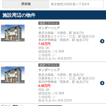
所在地
東京都荒川区町屋１丁目9-9
施設周辺の物件
賃貸｜アパート
サンダーソニア
東武大師線「大師前」駅 徒歩7分
日暮里舎人ライナー「江北」駅 徒歩11分
東武伊勢崎線「西新井」駅 徒歩17分
7.02万円
間取:
1K
建物面積:
- / 6.76坪
土地面積:
- / -
敷金/礼金:
0ヶ月/9.8万円
賃貸｜アパート
サンダーソニア
東武大師線「大師前」駅 徒歩7分
日暮里舎人ライナー「江北」駅 徒歩11分
東武伊勢崎線「西新井」駅 徒歩17分
6.48万円
間取:
1R
建物面積:
- / 6.76坪
土地面積:
- / -
敷金/礼金:
0ヶ月/9.2万円