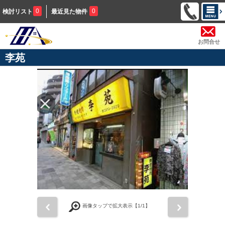
0
0
検討リスト
最近見た物件
お問合せ
李苑
前
次
画像タップで拡大表示【
1
/1】