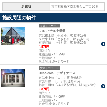
所在地
東京都板橋区南常盤台１丁目30-6
施設周辺の物件
賃貸｜アパート
フェリｰチェ中板橋
東武東上線「中板橋」駅 徒歩12分
東武東上線「ときわ台」駅 徒歩13分
有楽町線「小竹向原」駅 徒歩20分
4.5万円
間取:
1R
建物面積:
- / 4.25坪
土地面積:
- / -
敷金/礼金:
0ヶ月/0ヶ月
賃貸｜アパート
Diios-cola デザイナーズ
東武東上線「大山」駅 徒歩8分
有楽町線「千川」駅 徒歩20分
都営三田線「板橋区役所前」駅 徒歩20分
6.8万円
間取:
1R
建物面積:
- / 4.09坪
土地面積:
- / -
敷金/礼金:
0ヶ月/1ヶ月