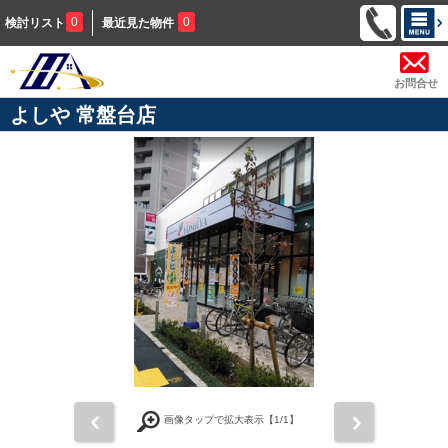
0
0
検討リスト
最近見た物件
お問合せ
よしや 常盤台店
前
次
画像タップで拡大表示【
1
/1】