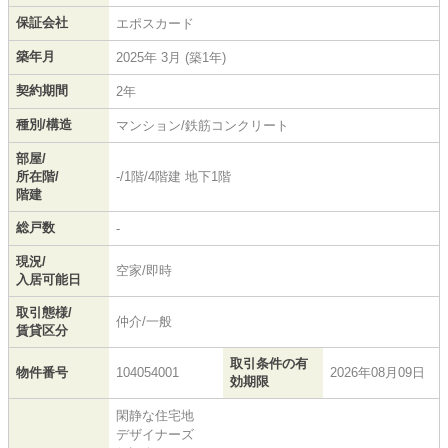
保証会社
エポスカード
築年月
2025年 3月 (築1年)
契約期間
2年
種別/構造
マンション/鉄筋コンクリート
部屋/
所在階/
-/1階/4階建 地下1階
階建
総戸数
-
現況/
空家/即時
入居可能日
取引態様/
仲介/一般
賃貸区分
取引条件の有
物件番号
104054001
2026年08月09日
効期限
閑静な住宅地
デザイナーズ