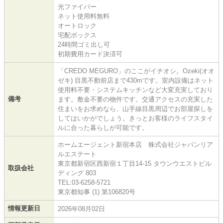
光ファイバー
ネット使用料無料
オートロック
宅配ボックス
24時間ゴミ出し可
初期費用カード決済可
「CREDO MEGURO」のここがイチオシ。Ozeki(オオ
ゼキ) 目黒不動前店まで430mです。室内設備はネット
使用料不要・システムキッチンなど大変充実しており
備考
ます。敷金不要の物件です。交通アクセスの充実した
住まいをお求めなら、山手線目黒周辺でお部屋探しを
してはいかがでしょう。きっとお客様のライフスタイ
ルに合った暮らしが可能です。
ホームエージェント新宿本店 株式会社ジャパンリア
ルエステート
東京都新宿区西新宿１丁目14-15 タウンウエストビル
取扱会社
ディング 803
TEL:03-6258-5721
東京都知事 (1) 第106820号
情報更新日
2026年08月02日