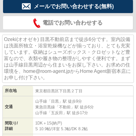
メールでお問い合わせする(無料)
電話でお問い合わせする
Ozeki(オオゼキ) 目黒不動前店まで徒歩6分です。室内設備
は洗面所独立・浴室乾燥機などが揃っており、とても充実
しています。収納はシューズボックス・クロゼットなど豊
富なので、衣類や履き物の整理がしやすく便利です。まず
は山手線目黒周辺から住まいをお探し下さい。お求めの住
環境を、home@room-agent.jpからHome Agent新宿本店に
お申し付け下さい。
所在地
東京都
目黒区
下目黒
２丁目
山手線
「
目黒
」駅 徒歩9分
交通
東急目黒線
「
不動前
」駅 徒歩6分
山手線
「
五反田
」駅 徒歩17分
間取り/
1DK＋1S(納戸)
詳細
S 10.9帖
/
洋室 5.3帖
/
DK 8.2帖