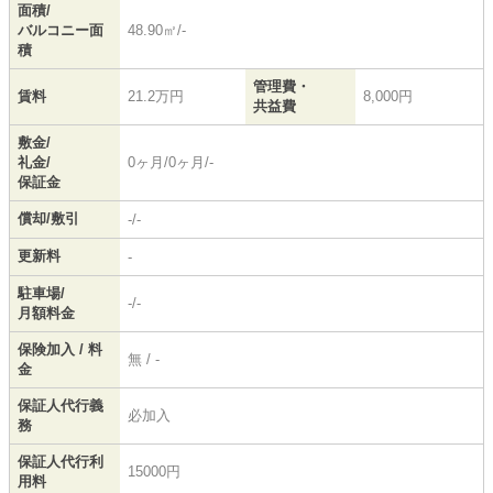
面積/
バルコニー面
48.90㎡/-
積
管理費・
賃料
21.2万円
8,000円
共益費
敷金/
礼金/
0ヶ月/0ヶ月/-
保証金
償却/敷引
-/-
更新料
-
駐車場/
-/-
月額料金
保険加入 / 料
無 / -
金
保証人代行義
必加入
務
保証人代行利
15000円
用料