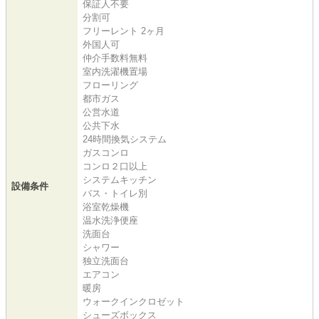
保証人不要
分割可
フリーレント 2ヶ月
外国人可
仲介手数料無料
室内洗濯機置場
フローリング
都市ガス
公営水道
公共下水
24時間換気システム
ガスコンロ
コンロ２口以上
システムキッチン
設備条件
バス・トイレ別
浴室乾燥機
温水洗浄便座
洗面台
シャワー
独立洗面台
エアコン
暖房
ウォークインクロゼット
シューズボックス