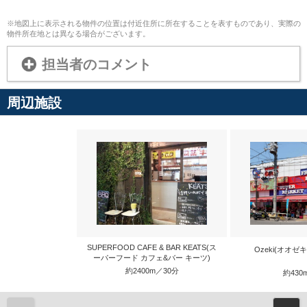
※地図上に表示される物件の位置は付近住所に所在することを表すものであり、実際の
物件所在地とは異なる場合がございます。
担当者のコメント
周辺施設
SUPERFOOD CAFE & BAR KEATS(ス
Ozeki(オオゼ
ーパーフード カフェ&バー キーツ)
約2400m／30分
約430