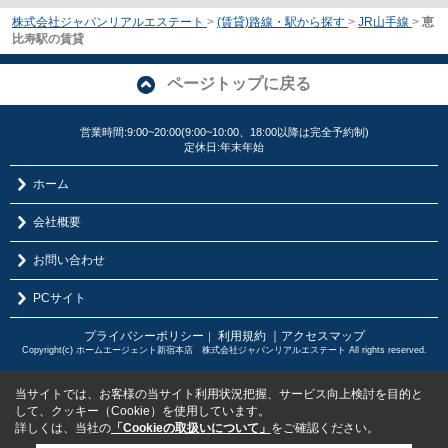
株式会社ジャパンリアルエステート
>
(賃貸)路線・駅から探す
>
JR山手線
>
恵
比寿駅の賃貸
ページトップに戻る
営業時間:9:00~20:00(9:00~10:00、18:00以降は完全予約制)
定休日:年末年始
ホーム
会社概要
お問い合わせ
PCサイト
プライバシーポリシー
利用規約
｜アクセスマップ
｜
Copyright(c) ホームエージェント新宿本店 株式会社ジャパンリアルエステート All rights reserved.
当サイトでは、お客様の当サイト利用状況把握、サービス向上検討を目的と
して、クッキー（Cookie）を使用しています。
詳しくは、当社の
「Cookieの取扱いについて」
をご確認ください。