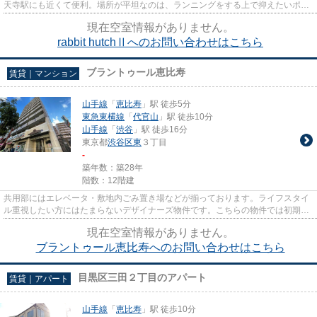
天寺駅にも近くて便利。場所が平坦なのは、ランニングをする上で抑えたいポイ
ントですね。2016年に建設さ...
現在空室情報がありません。
rabbit hutchⅡへのお問い合わせはこちら
ブラントゥール恵比寿
賃貸｜マンション
山手線
「
恵比寿
」駅 徒歩5分
東急東横線
「
代官山
」駅 徒歩10分
山手線
「
渋谷
」駅 徒歩16分
東京都
渋谷区
東
３丁目
-
築年数：築28年
階数：12階建
共用部にはエレベータ・敷地内ごみ置き場などが揃っております。ライフスタイ
ル重視したい方にはたまらないデザイナーズ物件です。こちらの物件では初期費
用をカードでお支払いいただ...
現在空室情報がありません。
ブラントゥール恵比寿へのお問い合わせはこちら
目黒区三田２丁目のアパート
賃貸｜アパート
山手線
「
恵比寿
」駅 徒歩10分