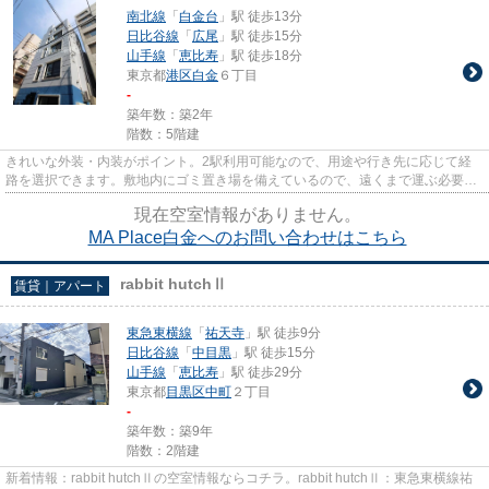
南北線
「
白金台
」駅 徒歩13分
日比谷線
「
広尾
」駅 徒歩15分
山手線
「
恵比寿
」駅 徒歩18分
東京都
港区
白金
６丁目
-
築年数：築2年
階数：5階建
きれいな外装・内装がポイント。2駅利用可能なので、用途や行き先に応じて経
路を選択できます。敷地内にゴミ置き場を備えているので、遠くまで運ぶ必要が
なくゴミ出しが楽になります。...
現在空室情報がありません。
MA Place白金へのお問い合わせはこちら
rabbit hutchⅡ
賃貸｜アパート
東急東横線
「
祐天寺
」駅 徒歩9分
日比谷線
「
中目黒
」駅 徒歩15分
山手線
「
恵比寿
」駅 徒歩29分
東京都
目黒区
中町
２丁目
-
築年数：築9年
階数：2階建
新着情報：rabbit hutchⅡの空室情報ならコチラ。rabbit hutchⅡ：東急東横線祐