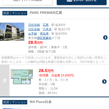
PARK PREMIER広尾
賃貸｜マンション
日比谷線
「
広尾
」駅 徒歩6分
日比谷線
「
六本木
」駅 徒歩17分
山手線
「
恵比寿
」駅 徒歩29分
東京都
港区
西麻布
４丁目
28.5
万円
築年数：築5年 ｜募集中：
1室
階数：3階建 地下1階
初期費用はカードで決済いただけます。通風良好の涼しく気持ちの良い空間をご
提供いたします。この物件は内観も綺麗で設備も充実した、2021年築となってい
ます。共用部にゴミ置き場が...
28.5
万
円
(管理費・共益費 15,000円)
敷：1ヶ月｜礼：0ヶ月
所在階：1階
間取り：1LDK
面積：48.24㎡
MA Place白金
賃貸｜マンション