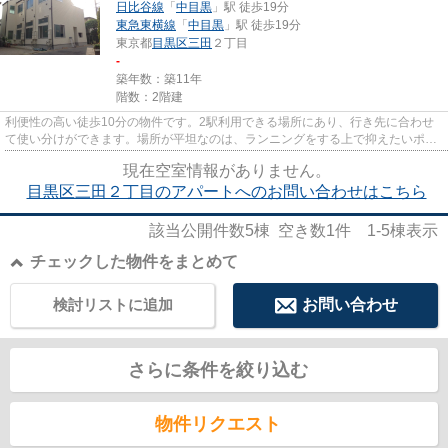
日比谷線
「
中目黒
」駅 徒歩19分
東急東横線
「
中目黒
」駅 徒歩19分
東京都
目黒区
三田
２丁目
-
築年数：築11年
階数：2階建
利便性の高い徒歩10分の物件です。2駅利用できる場所にあり、行き先に合わせ
て使い分けができます。場所が平坦なのは、ランニングをする上で抑えたいポイ
ントですね。こちらの物件はア...
現在空室情報がありません。
目黒区三田２丁目のアパートへのお問い合わせはこちら
該当公開件数
5
棟 空き数
1
件
1-5
棟表示
チェックした物件をまとめて
検討リストに追加
お問い合わせ
さらに条件を絞り込む
物件リクエスト