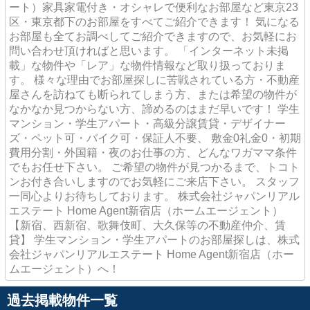
ート）家具家電付き・オシャレで便利なお部屋など東京23
区・東京都下のお部屋をすべてご紹介できます！ 気になる
お部屋も全てお調べしてご紹介できますので、お気軽にお
問い合わせ頂ければと思います。 「インターネット未掲
載」な物件や「レア」な物件情報など取り扱っておりま
す。 様々な理由でお部屋探しに苦戦されている方・不動産
屋さんを訪ねても断られてしまう方、または希望の物件が
なかなか見つからない方、諦めるのはまだ早いです！ 学生
マンション・学生アパート・高級分譲賃貸・デザイナー
ズ・ペット可・バイク可・保証人不要、 敷金0礼金0・初期
費用分割・外国籍・夜のお仕事の方、どんなワガママ条件
でもお任せ下さい。 ご希望の物件が見つかるまで、トコト
ンお付き合いしますのでお気軽にご来店下さい。 スタッフ
一同心よりお待ちしております。 株式会社ジャパンリアル
エステート Home Agent新宿店（ホームエージェント）
【新宿、西新宿、歌舞伎町、大久保等の不動産仲介、賃
貸】 学生マンション・学生アパートのお部屋探しは、株式
会社ジャパンリアルエステート Home Agent新宿店（ホー
ムエージェント）へ！
過去掲載物件一覧