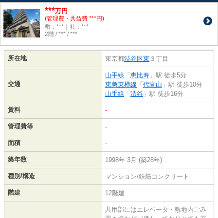
***
万円
(管理費・共益費 ***円)
敷：***｜礼：***
2階 / *** / ***
所在地
東京都
渋谷区
東
３丁目
山手線
「
恵比寿
」駅 徒歩5分
交通
東急東横線
「
代官山
」駅 徒歩10分
山手線
「
渋谷
」駅 徒歩16分
賃料
-
管理費等
-
面積
-
築年数
1998年 3月 (築28年)
種別/構造
マンション/鉄筋コンクリート
階建
12階建
共用部にはエレベータ・敷地内ごみ