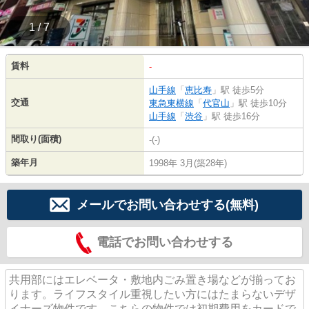
1 / 7
賃料
-
山手線
「
恵比寿
」駅 徒歩5分
交通
東急東横線
「
代官山
」駅 徒歩10分
山手線
「
渋谷
」駅 徒歩16分
間取り(面積)
-(-)
築年月
1998年 3月(築28年)
メールでお問い合わせする(無料)
電話でお問い合わせする
共用部にはエレベータ・敷地内ごみ置き場などが揃ってお
ります。ライフスタイル重視したい方にはたまらないデザ
イナーズ物件です。こちらの物件では初期費用をカードで