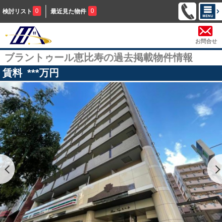
0
0
検討リスト
最近見た物件
お問合せ
ブラントゥール恵比寿の過去掲載物件情報
賃料
***
万円