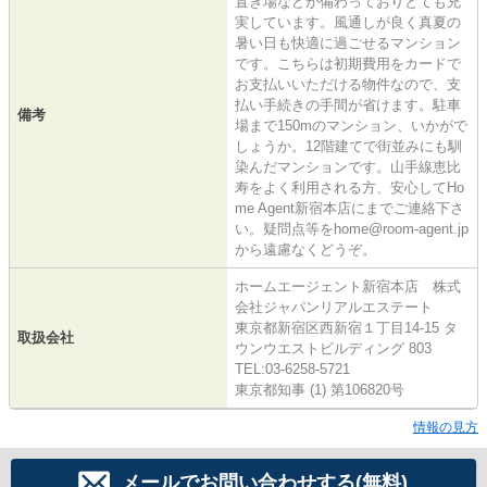
置き場などが備わっておりとても充
実しています。風通しが良く真夏の
暑い日も快適に過ごせるマンション
です。こちらは初期費用をカードで
お支払いいただける物件なので、支
払い手続きの手間が省けます。駐車
備考
場まで150mのマンション、いかがで
しょうか。12階建てで街並みにも馴
染んだマンションです。山手線恵比
寿をよく利用される方、安心してHo
me Agent新宿本店にまでご連絡下さ
い。疑問点等をhome@room-agent.jp
から遠慮なくどうぞ。
ホームエージェント新宿本店 株式
会社ジャパンリアルエステート
東京都新宿区西新宿１丁目14-15 タ
取扱会社
ウンウエストビルディング 803
TEL:03-6258-5721
東京都知事 (1) 第106820号
情報の見方
メールでお問い合わせする(無料)