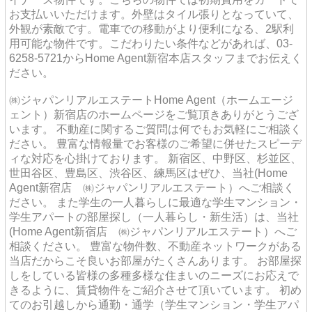
お支払いいただけます。外壁はタイル張りとなっていて、
外観が素敵です。電車での移動がより便利になる、2駅利
用可能な物件です。こだわりたい条件などがあれば、03-
6258-5721からHome Agent新宿本店スタッフまでお伝えく
ださい。
㈱ジャパンリアルエステートHome Agent（ホームエージ
ェント）新宿店のホームページをご覧頂きありがとうござ
います。 不動産に関するご質問は何でもお気軽にご相談く
ださい。 豊富な情報量でお客様のご希望に併せたスピーデ
ィな対応を心掛けております。 新宿区、中野区、杉並区、
世田谷区、豊島区、渋谷区、練馬区はぜひ、当社(Home
Agent新宿店 ㈱ジャパンリアルエステート）へご相談く
ださい。 また学生の一人暮らしに最適な学生マンション・
学生アパートの部屋探し（一人暮らし・新生活）は、当社
(Home Agent新宿店 ㈱ジャパンリアルエステート）へご
相談ください。 豊富な物件数、不動産ネットワークがある
当店だからこそ良いお部屋がたくさんあります。 お部屋探
しをしている皆様の多種多様な住まいのニーズにお応えで
きるように、賃貸物件をご紹介させて頂いています。 初め
てのお引越しから通勤・通学（学生マンション・学生アパ