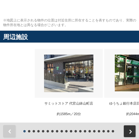
※地図上に表示される物件の位置は付近住所に所在することを表すものであり、実際の
物件所在地とは異なる場合がございます。
周辺施設
サミットストア 代官山鉢山町店
ゆうちょ銀行本店
約1585m／20分
約2044
前